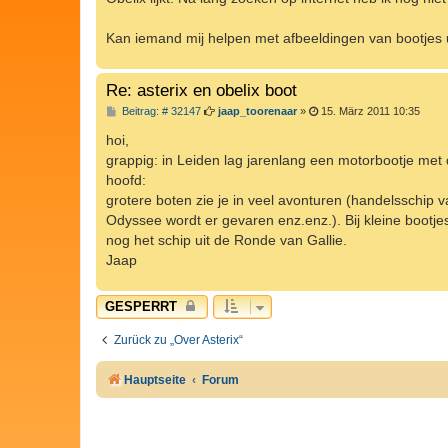
g
Kan iemand mij helpen met afbeeldingen van bootjes u
Re: asterix en obelix boot
B
Beitrag: # 32147
jaap_toorenaar
»
15. März 2011 10:35
e
i
hoi,
t
grappig: in Leiden lag jarenlang een motorbootje met d
r
a
hoofd:
g
grotere boten zie je in veel avonturen (handelsschip 
Odyssee wordt er gevaren enz.enz.). Bij kleine bootjes
nog het schip uit de Ronde van Gallie.
Jaap
GESPERRT
Zurück zu „Over Asterix“
Hauptseite
Forum