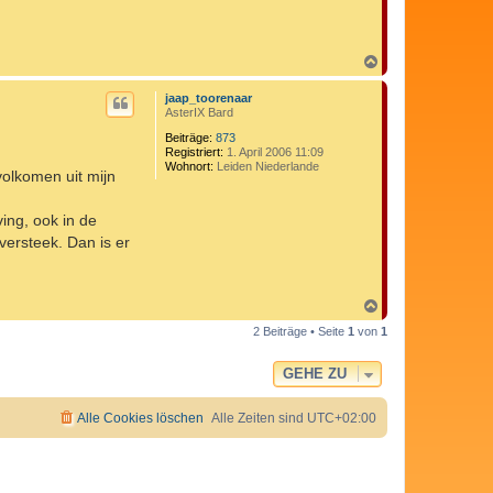
N
a
c
jaap_toorenaar
h
AsterIX Bard
o
b
Beiträge:
873
Registriert:
1. April 2006 11:09
e
Wohnort:
Leiden Niederlande
n
volkomen uit mijn
ing, ook in de
versteek. Dan is er
N
a
2 Beiträge • Seite
1
von
1
c
h
o
GEHE ZU
b
e
n
Alle Cookies löschen
Alle Zeiten sind
UTC+02:00