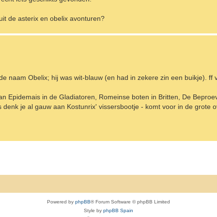
it de asterix en obelix avonturen?
e naam Obelix; hij was wit-blauw (en had in zekere zin een buikje). ff 
van Epidemais in de Gladiatoren, Romeinse boten in Britten, De Beproev
 denk je al gauw aan Kostunrix' vissersbootje - komt voor in de grote o
Powered by
phpBB
® Forum Software © phpBB Limited
Style by
phpBB Spain