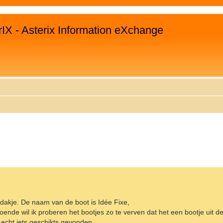
rIX - Asterix Information eXchange
EITERTE SUCHE
etdakje. De naam van de boot is Idée Fixe,
nde wil ik proberen het bootjes zo te verven dat het een bootje uit de 
t echt iets geschikts gevonden.