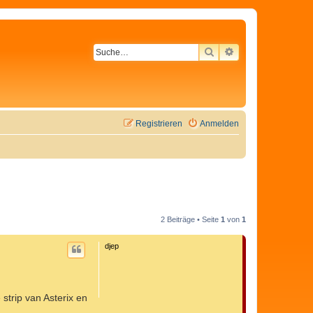
SUCHE
ERWEITERTE SU
Registrieren
Anmelden
2 Beiträge • Seite
1
von
1
djep
strip van Asterix en