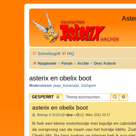
Aste
Schnellzugriff
FAQ
Hauptseite
Forum
Archiv
Over Asterix
asterix en obelix boot
Moderatoren:
jaap_toorenaar
,
Jochgem
SUCHE
ERW
GESPERRT
asterix en obelix boot
B
Beitrag: # 32110
djep
»
12. März 2011 22:17
e
i
Ik heb een kleine motorbootje met kajuitje en cabriol
t
de oorsprong van de naam van het hondje Idéfix. Zodoe
r
a
Obelix lijkt. Na lang zoeken op internet heb ik nog nie