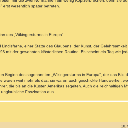
ereiten mir die zwei Normannen ein wenig Kopfzerbrechen, denn sie dürf
" erst wesentlich später betreten.
eginn des „Wikingersturms in Europa“
l Lindisfarne, einer Stätte des Glaubens, der Kunst, der Gelehrsamkei
793 mit der gewohnten klösterlichen Routine. Es scheint ein Tag wie je
den Beginn des sogenannten „Wikingersturms in Europa“, der das Bild d
ie waren weit mehr als das: sie waren auch geschickte Handwerker, we
r, die bis an die Küsten Amerikas segelten. Auch die reichhaltigen M
e unglaubliche Faszination aus
18.