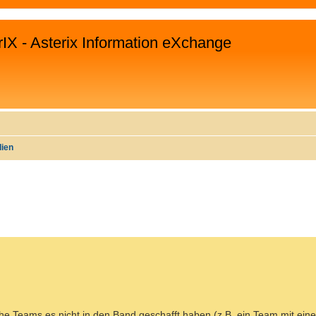
rIX - Asterix Information eXchange
lien
EITERTE SUCHE
he Teams es nicht in den Band geschafft haben (z.B. ein Team mit ein