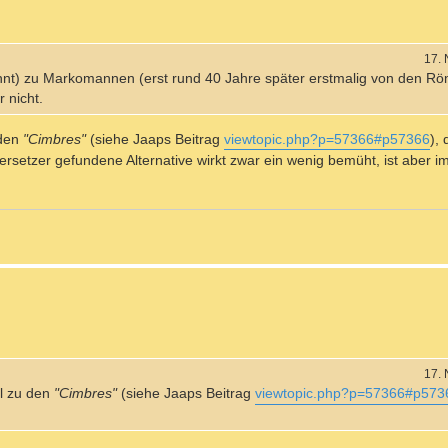
17.
nnt) zu Markomannen (erst rund 40 Jahre später erstmalig von den R
 nicht.
 den
"Cimbres"
(siehe Jaaps Beitrag
viewtopic.php?p=57366#p57366
), 
ersetzer gefundene Alternative wirkt zwar ein wenig bemüht, ist aber 
17.
el zu den
"Cimbres"
(siehe Jaaps Beitrag
viewtopic.php?p=57366#p573