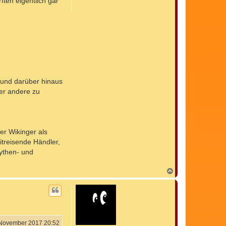
ten eigentlich gar
e
n
t und darüber hinaus
der andere zu
er Wikinger als
itreisende Händler,
ythen- und
N
a
c
h
o
b
e
n
 November 2017 20:52