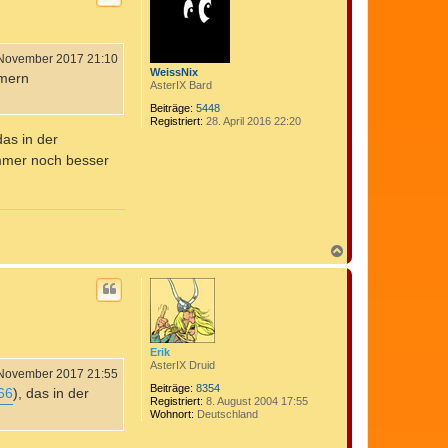
o
b
e
n
 November 2017 21:10
WeissNix
ömern
AsterIX Bard
Beiträge:
5448
Registriert:
28. April 2016 22:20
das in der
immer noch besser
N
a
c
h
o
b
e
n
Erik
AsterIX Druid
 November 2017 21:55
Beiträge:
8354
66
), das in der
Registriert:
8. August 2004 17:55
Wohnort:
Deutschland