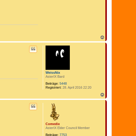
N
a
c
h
o
b
e
n
WeissNix
AsterIX Bard
Beiträge:
5448
Registriert:
28. April 2016 22:20
N
a
c
h
o
b
e
Comedix
n
AsterIX Elder Council Member
Beiträge:
7753