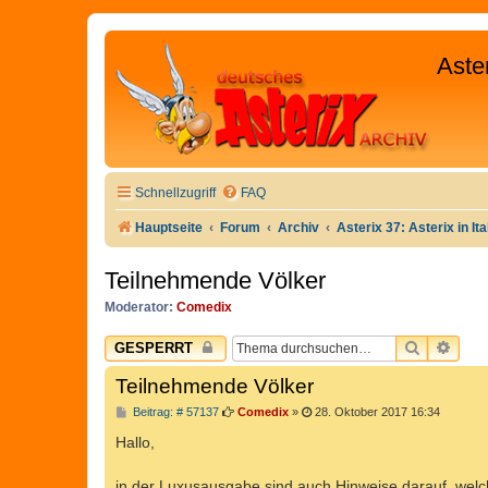
Aste
Schnellzugriff
FAQ
Hauptseite
Forum
Archiv
Asterix 37: Asterix in Ita
Teilnehmende Völker
Moderator:
Comedix
SUCHE
ERW
GESPERRT
Teilnehmende Völker
B
Beitrag: # 57137
Comedix
»
28. Oktober 2017 16:34
e
i
Hallo,
t
r
a
in der Luxusausgabe sind auch Hinweise darauf, welc