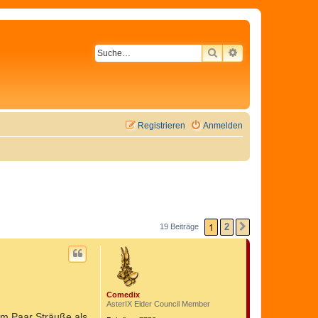
SUCHE
ERWEITERTE SU
Registrieren
Anmelden
1
2
19 Beiträge
NÄCHSTE
Comedix
AsterIX Elder Council Member
em Paar Sträuße als