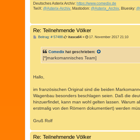
Deutsches Asterix Archiv:
https://www.comedix.de
TwiX:
@Asterix-Archiv
, Mastodon:
@Asterix_Archiv
, Bluesky:
@
Re: Teilnehmende Völker
B
Beitrag: # 57488
itasca64
»
17. November 2017 21:10
e
i
t
Comedix
hat geschrieben:
r
a
[*]markomannisches Team]
g
Hallo,
im französischen Original sind die beiden Markomanne
Wagenbau besonders beschlagen seien. Daß die deuts
hinzuerfindet, kann man wohl gelten lassen. Warum a
erstmalig von den Römern dokumentiert) werden müssen
Gruß Rolf
Re: Teilnehmende Völker