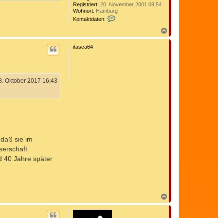
Registriert:
20. November 2001 09:54
Wohnort:
Hamburg
K
Kontaktdaten:
o
n
N
t
a
a
c
itasca64
k
h
t
o
d
b
a
e
t
n
e
8. Oktober 2017 16:43
n
v
o
n
C
o
m
e
d
 daß sie im
i
serschaft
x
d 40 Jahre später
N
a
c
h