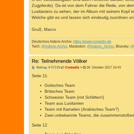
g
Zugpferde). Da ist von dem Fahrer die Rede, von dem k
Lusitaniers zu sehen, der im Album mit seinem Kopf i
Welche gibt es und lassen sich eindeutig zuordnen un
Gruß, Marco
Deutsches Asterix Archiv:
https://www.comedix.de
TwiX:
@Asterix-Archiv
, Mastodon:
@Asterix_Archiv
, Bluesky:
@
Re: Teilnehmende Völker
B
Beitrag: # 57139
Comedix
»
28. Oktober 2017 16:43
e
i
Seite 11:
t
r
Gotisches Team
a
g
Britisches Team
Schweizer Team (mit Schlitten!)
Team aus Lusitanien
Team mit Kamelen (Arabisches Team?)
Zwei unbekannte Teams, die zusammenstoße
Seite 12