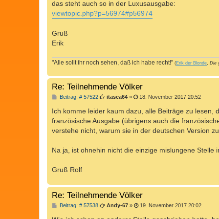
das steht auch so in der Luxusausgabe:
viewtopic.php?p=56974#p56974
Gruß
Erik
"Alle sollt ihr noch sehen, daß ich habe recht!"
(
Erik der Blonde
,
Die 
Re: Teilnehmende Völker
B
Beitrag: # 57522
itasca64
»
18. November 2017 20:52
e
i
Ich komme leider kaum dazu, alle Beiträge zu lesen, d
t
französische Ausgabe (übrigens auch die französisch
r
a
verstehe nicht, warum sie in der deutschen Version
g
Na ja, ist ohnehin nicht die einzige mislungene Stelle
Gruß Rolf
Re: Teilnehmende Völker
B
Beitrag: # 57538
Andy-67
»
19. November 2017 20:02
e
i