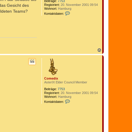
Beiträge:
7753
Registriert:
20. November 2001 09:54
 das Gesicht des
Wohnort:
Hamburg
bildeten Teams?
K
Kontaktdaten:
o
n
t
a
k
t
d
a
t
N
e
a
n
c
v
h
o
n
o
C
b
o
e
m
Comedix
n
e
AsterIX Elder Council Member
d
i
Beiträge:
7753
x
Registriert:
20. November 2001 09:54
Wohnort:
Hamburg
K
Kontaktdaten:
o
n
t
a
k
t
d
a