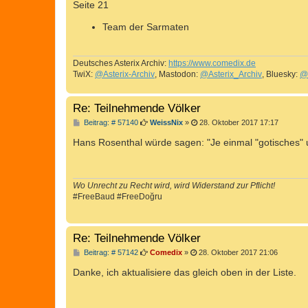
Seite 21
Team der Sarmaten
Deutsches Asterix Archiv:
https://www.comedix.de
TwiX:
@Asterix-Archiv
, Mastodon:
@Asterix_Archiv
, Bluesky:
@
Re: Teilnehmende Völker
B
Beitrag: # 57140
WeissNix
»
28. Oktober 2017 17:17
e
i
Hans Rosenthal würde sagen: "Je einmal "gotisches"
t
r
a
g
Wo Unrecht zu Recht wird, wird Widerstand zur Pflicht!
#FreeBaud #FreeDoğru
Re: Teilnehmende Völker
B
Beitrag: # 57142
Comedix
»
28. Oktober 2017 21:06
e
i
Danke, ich aktualisiere das gleich oben in der Liste.
t
r
a
g