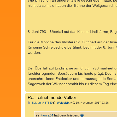
Wie ich schon an anderer Stelle geschrieben hatte, b
t
nicht da sein,sie haben die "Bühne der Weltgeschichte
r
a
g
8. Juni 793 – Überfall auf das Kloster Lindisfarne, B
Für die Mönche des Klosters St. Cuthbert auf der Inse
für seine Schreibschule berühmt, beginnt der 8. Juni 
werden.
Der Überfall auf Lindisfarne am 8. Juni 793 markiert 
furchterregenden Seeräubern bis heute prägt. Doch s
unerschrockene Entdecker und herausragende Seefahre
Sagenwelt der Wikinger strahlt bis zu diesem Tag ein
Re: Teilnehmende Völker
B
Beitrag: # 57540
WeissNix
»
19. November 2017 23:26
e
i
t
itasca64
hat geschrieben:
r