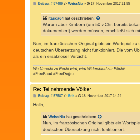
B
Beitrag: # 57489
WeissNix
»
17. November 2017 21:55
e
i
t
itasca64
hat geschrieben:
r
a
Warum aber Kimbern (um 50 v.Chr. bereits beka
g
dokumentiert) werden müssen, erschließt sich mir
Nun, im französischen Original gibts ein Wortspiel zu
deutschen Übersetzung nicht funktioniert. Die vom Üb
als ein ersatzloser Verzicht.
Wo Unrecht zu Recht wird, wird Widerstand zur Pflicht!
#FreeBaud #FreeDoğru
Re: Teilnehmende Völker
B
Beitrag: # 57507
Erik
»
18. November 2017 14:24
e
i
Hallo,
t
r
a
WeissNix
hat geschrieben:
g
Nun, im französischen Original gibts ein Wortspi
deutschen Übersetzung nicht funktioniert.