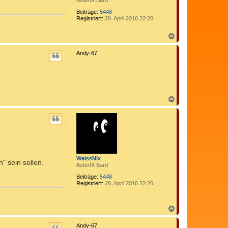
AsterIX Bard
Beiträge:
5448
Registriert:
28. April 2016 22:20
N
a
c
Andy-67
h
o
b
e
n
N
a
c
h
o
b
e
n
WeissNix
" sein sollen.
AsterIX Bard
Beiträge:
5448
Registriert:
28. April 2016 22:20
N
a
c
Andy-67