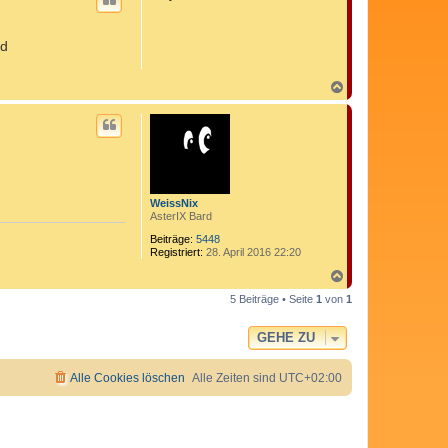
h
o
b
nd
e
n
N
a
c
h
o
b
e
n
WeissNix
AsterIX Bard
Beiträge:
5448
Registriert:
28. April 2016 22:20
N
a
5 Beiträge • Seite
1
von
1
c
h
o
GEHE ZU
b
e
n
Alle Cookies löschen
Alle Zeiten sind
UTC+02:00