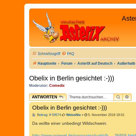
Aste
Schnellzugriff
FAQ
Hauptseite
Forum
AsterIX auf Deutsch
Außerhalb 
Obelix in Berlin gesichtet :-)))
Moderator:
Comedix
SUCHE
ER
ANTWORTEN
Obelix in Berlin gesichtet :-)))
B
Beitrag: # 59574
WeissNix
»
5. November 2018 18:01
e
i
Da wollte einer unbedingt Wildschwein:
t
r
a
http://www.spiegel.de/panorama/justiz/b ... 36858.html