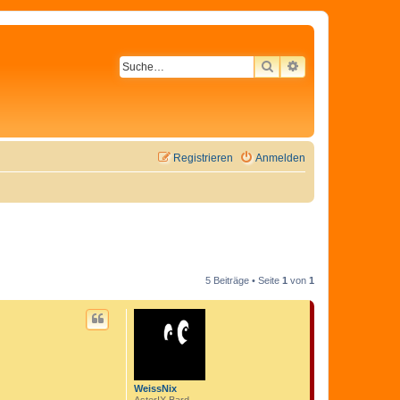
SUCHE
ERWEITERTE SU
Registrieren
Anmelden
5 Beiträge • Seite
1
von
1
WeissNix