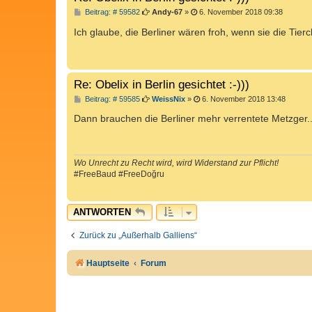
B
Beitrag: # 59582
Andy-67
»
6. November 2018 09:38
e
i
Ich glaube, die Berliner wären froh, wenn sie die Tie
t
r
a
g
Re: Obelix in Berlin gesichtet :-)))
B
Beitrag: # 59585
WeissNix
»
6. November 2018 13:48
e
i
Dann brauchen die Berliner mehr verrentete Metzger.
t
r
a
g
Wo Unrecht zu Recht wird, wird Widerstand zur Pflicht!
#FreeBaud #FreeDoğru
ANTWORTEN
Zurück zu „Außerhalb Galliens“
Hauptseite
Forum