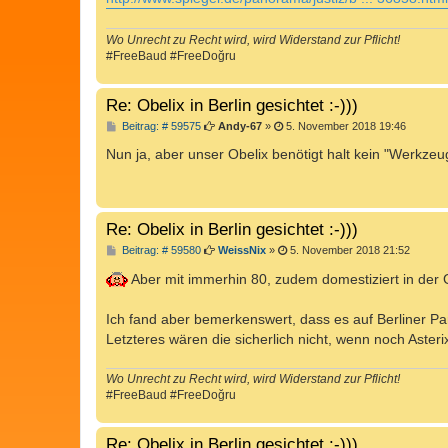
g
Wo Unrecht zu Recht wird, wird Widerstand zur Pflicht!
#FreeBaud #FreeDoğru
Re: Obelix in Berlin gesichtet :-)))
B
Beitrag: # 59575
Andy-67
»
5. November 2018 19:46
e
i
Nun ja, aber unser Obelix benötigt halt kein "Werkze
t
r
a
g
Re: Obelix in Berlin gesichtet :-)))
B
Beitrag: # 59580
WeissNix
»
5. November 2018 21:52
e
i
Aber mit immerhin 80, zudem domestiziert in der 
t
r
a
Ich fand aber bemerkenswert, dass es auf Berliner Pa
g
Letzteres wären die sicherlich nicht, wenn noch Aste
Wo Unrecht zu Recht wird, wird Widerstand zur Pflicht!
#FreeBaud #FreeDoğru
Re: Obelix in Berlin gesichtet :-)))