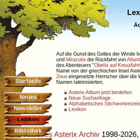
Lex
Äo
Auf die Gunst des Gottes der Winde h
und
Miraculix
die Rückfahrt von
Atlant
des Abenteuers "
Obelix auf Kreuzfahr
Name von der griechischen Insel Aiol
Zeus
eingesetzte Herrscher über die 
Startseite
Namen lateinisierten.
Asterix-Album jetzt bestellen
Neues
Neue Suchanfrage
Alphabetisches Stichwortverzei
Newsletter
Lexikon
Lexikon
Bibliothek
©
Deutsches Asterix Archiv
1998-2026, 