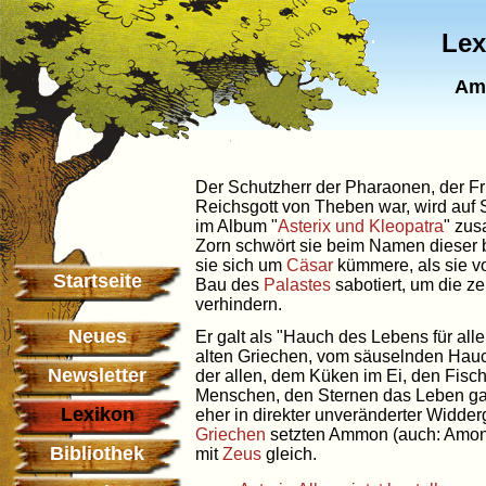
Lex
Am
Der Schutzherr der Pharaonen, der Fr
Reichsgott von Theben war, wird auf
im Album "
Asterix und Kleopatra
" zu
Zorn schwört sie beim Namen dieser 
sie sich um
Cäsar
kümmere, als sie 
Startseite
Bau des
Palastes
sabotiert, um die ze
verhindern.
Neues
Er galt als "Hauch des Lebens für al
alten Griechen, vom säuselnden Hauc
Newsletter
der allen, dem Küken im Ei, den Fisc
Menschen, den Sternen das Leben gab
Lexikon
eher in direkter unveränderter Widderg
Griechen
setzten Ammon (auch: Amon
Bibliothek
mit
Zeus
gleich.