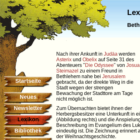
Lex
Beth
Nach ihrer Ankunft in
Judäa
werden
Asterix
und
Obelix
auf Seite 31 des
Abenteuers "
Die Odyssee
" von
Josua
Steimazel
zu einem Freund in
Bethlehem nahe bei
Jerusalem
Startseite
gebracht, da der direkte Weg in die
Stadt wegen der strengen
Bewachung der Stadttore am Tage
Neues
nicht möglich ist.
Newsletter
Zum Übernachten bietet ihnen der
Herbergsbesitzer eine Unterkunft in e
Lexikon
(Abbildung rechts) und die Anspielun
Beschreibung im Evangelium des Luka
Bibliothek
eindeutig ist. Die Zeichnung erinnert a
der Weihnachtsgeschichte.