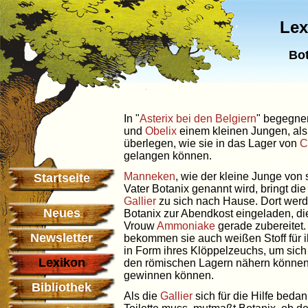
Lex
Bot
In "
Asterix bei den Belgiern
" begegn
und
Obelix
einem kleinen Jungen, als
überlegen, wie sie in das Lager von
C
gelangen können.
Manneken
, wie der kleine Junge von
Startseite
Vater Botanix genannt wird, bringt di
Gallier
zu sich nach Hause. Dort werd
Neues
Botanix zur Abendkost eingeladen, d
Vrouw
Ammoniake
gerade zubereitet.
Newsletter
bekommen sie auch weißen Stoff für 
in Form ihres Klöppelzeuchs, um sich
Lexikon
den römischen Lagern nähern können
gewinnen können.
Bibliothek
Als die
Gallier
sich für die Hilfe bed