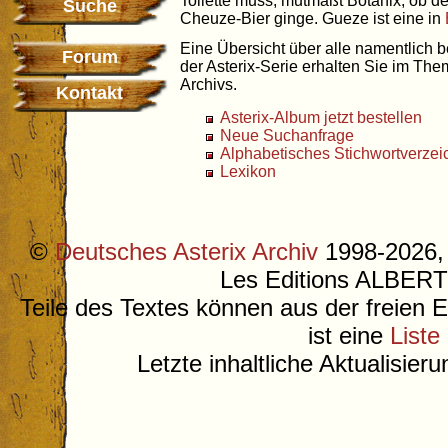
Toilette muss, mutmaßt Botanix, ob de
Suche
Cheuze-Bier ginge. Gueze ist eine in
Eine Übersicht über alle namentlich 
Forum
der Asterix-Serie erhalten Sie im Th
Archivs.
Kontakt
Asterix-Album jetzt bestellen
Neue Suchanfrage
Alphabetisches Stichwortverzei
Lexikon
©
Deutsches Asterix Archiv
1998-2026, 
Les Editions ALB
Teile des Textes können aus der freien 
ist eine
Liste
Letzte inhaltliche Aktualisier