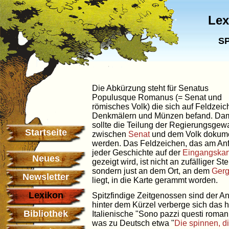
Lex
S
Die Abkürzung steht für Senatus
Populusque Romanus (= Senat und
römisches Volk) die sich auf Feldzeic
Denkmälern und Münzen befand. Dam
sollte die Teilung der Regierungsgewa
Startseite
zwischen
Senat
und dem Volk dokume
werden. Das Feldzeichen, das am An
jeder Geschichte auf der
Eingangskar
Neues
gezeigt wird, ist nicht an zufälliger Ste
sondern just an dem Ort, an dem
Gerg
Newsletter
liegt, in die Karte gerammt worden.
Lexikon
Spitzfindige Zeitgenossen sind der An
hinter dem Kürzel verberge sich das 
Bibliothek
Italienische "Sono pazzi questi romani
was zu Deutsch etwa "
Die spinnen, d