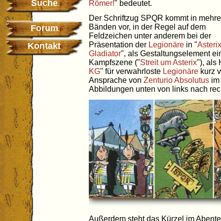
Suche
Römer!
" bedeutet.
Der Schriftzug SPQR kommt in mehre
Bänden vor, in der Regel auf dem
Forum
Feldzeichen unter anderem bei der
Präsentation der
Legionäre
in "
Asterix
Kontakt
Gladiator
", als Gestaltungselement ei
Kampfszene ("
Streit um Asterix
"), als 
KG
" für verwahrloste
Legionäre
kurz v
Ansprache von
Zenturio
Absolutus
im 
Abbildungen unten von links nach rec
Außerdem steht das Kürzel im Abente