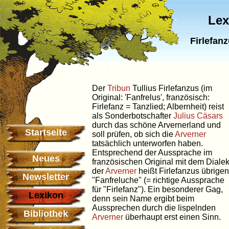
Lex
Firlefanz
Der
Tribun
Tullius Firlefanzus (im
Original: 'Fanfrelus', französisch:
Firlefanz = Tanzlied; Albernheit) reist
als Sonderbotschafter
Julius Cäsars
durch das schöne Arvernerland und
Startseite
soll prüfen, ob sich die
Arverner
tatsächlich unterworfen haben.
Entsprechend der Aussprache im
Neues
französischen Original mit dem Dialek
der
Arverner
heißt Firlefanzus übrige
Newsletter
"Fanfreluche" (= richtige Aussprache
für "Firlefanz"). Ein besonderer Gag,
Lexikon
denn sein Name ergibt beim
Aussprechen durch die lispelnden
Bibliothek
Arverner
überhaupt erst einen Sinn.