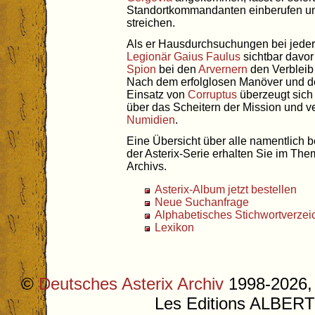
Standortkommandanten einberufen und
streichen.
Als er Hausdurchsuchungen bei jeder
Legionär
Gaius Faulus
sichtbar davor
Spion
bei den
Arvernern
den Verbleib
Nach dem erfolglosen Manöver und de
Einsatz von
Corruptus
überzeugt sic
über das Scheitern der Mission und ve
Numidien
.
Eine Übersicht über alle namentlich 
der Asterix-Serie erhalten Sie im Th
Archivs.
Asterix-Album jetzt bestellen
Neue Suchanfrage
Alphabetisches Stichwortverzei
Lexikon
©
Deutsches Asterix Archiv
1998-2026, 
Les Editions ALB