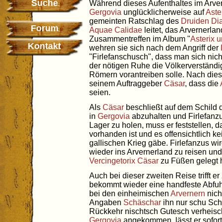
Suche
Während dieses Aufenthaltes im Arverne
Gergovia
unglücklicherweise auf
Aste
gemeinten Ratschlag des
Druiden
Di
Forum
Aquae Calidae
leitet, das Arvernerla
Zusammentreffen im Album "
Asterix u
Kontakt
wehren sie sich nach dem Angriff der
"Firlefanschusch", dass man sich nich
der nötigen Ruhe die Völkerverstän
Römern vorantreiben solle. Nach dies
seinem Auftraggeber
Cäsar
, dass die
seien.
Als
Cäsar
beschließt auf dem Schild
in
Gergovia
abzuhalten und Firlefanz
Lager zu holen, muss er feststellen, 
vorhanden ist und es offensichtlich k
gallischen Krieg gäbe. Firlefanzus wi
wieder ins Arvernerland zu reisen un
Vercingetorix
Cäsar
zu Füßen gelegt 
Auch bei dieser zweiten Reise trifft er
bekommt wieder eine handfeste Abfuhr.
bei den einheimischen
Arvernern
nich
Angaben
Schäschar
ihn nur schu Sch
Rückkehr nischtsch Gutesch verheisc
Gergovia
angekommen, lässt er sofort