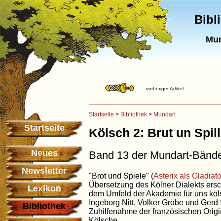
Bibl
Mun
...vorheriger Artikel
Startseite
>
Bibliothek
>
Mundart
Startseite
Kölsch 2: Brut un Spil
Neues
Band 13 der Mundart-Bänd
Newsletter
"Brot und Spiele" (
Asterix als Gladiato
Übersetzung des Kölner Dialekts ersc
Lexikon
dem Umfeld der Akademie für uns köl
Ingeborg Nitt, Volker Gröbe und Ger
Bibliothek
Zuhilfenahme der französischen Orig
Kölsche.