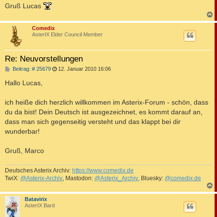
Gruß Lucas
c
Comedix
AsterIX Elder Council Member
Re: Neuvorstellungen
B
Beitrag: # 25679
12. Januar 2010 16:06
e
i
Hallo Lucas,
t
r
a
ich heiße dich herzlich willkommen im Asterix-Forum - schön, dass
g
du da bist! Dein Deutsch ist ausgezeichnet, es kommt darauf an,
dass man sich gegenseitig versteht und das klappt bei dir
wunderbar!
Gruß, Marco
Deutsches Asterix Archiv:
https://www.comedix.de
TwiX:
@Asterix-Archiv
, Mastodon:
@Asterix_Archiv
, Bluesky:
@comedix.de
c
Batavirix
AsterIX Bard