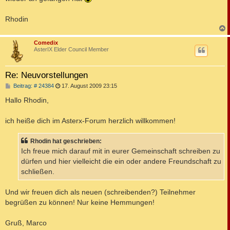
Rhodin
c
Comedix
AsterIX Elder Council Member
Re: Neuvorstellungen
B
Beitrag: # 24384
17. August 2009 23:15
e
i
Hallo Rhodin,
t
r
a
ich heiße dich im Asterx-Forum herzlich willkommen!
g
Rhodin hat geschrieben:
Ich freue mich darauf mit in eurer Gemeinschaft schreiben zu
dürfen und hier vielleicht die ein oder andere Freundschaft zu
schließen.
Und wir freuen dich als neuen (schreibenden?) Teilnehmer
begrüßen zu können! Nur keine Hemmungen!
Gruß, Marco