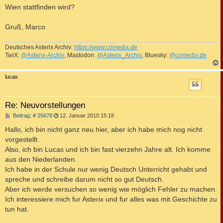
Wien stattfinden wird?
Gruß, Marco
Deutsches Asterix Archiv:
https://www.comedix.de
TwiX:
@Asterix-Archiv
, Mastodon:
@Asterix_Archiv
, Bluesky:
@comedix.de
c
lucas
Re: Neuvorstellungen
B
Beitrag: # 25678
12. Januar 2010 15:18
e
i
Hallo, ich bin nicht ganz neu hier, aber ich habe mich nog nicht
t
vorgestellt.
r
a
Also, ich bin Lucas und ich bin fast vierzehn Jahre alt. Ich komme
g
aus den Niederlanden.
Ich habe in der Schule nur wenig Deutsch Unterricht gehabt und
spreche und schreibe darum nicht so gut Deutsch.
Aber ich werde versuchen so wenig wie möglich Fehler zu machen.
Ich interessiere mich fur Asterix und fur alles was mit Geschichte zu
tun hat.