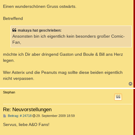
e
i
Einen wunderschönen Gruss ostwärts.
t
r
a
Betreffend
g
makaya hat geschrieben:
Ansonsten bin ich eigentlich kein besonders großer Comic-
Fan,
möchte ich Dir aber dringend Gaston und Boule & Bill ans Herz
legen.
Wer Asterix und die Peanuts mag sollte diese beiden eigentlich
nicht verpassen.
c
Stephan
Re: Neuvorstellungen
B
Beitrag: # 24718
29. September 2009 18:59
e
i
Servus, liebe A&O Fans!
t
r