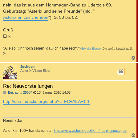
nein, das ist aus dem Hommagen-Band zu Uderzo's 80.
Geburtstag: "Asterix und seine Freunde" (nld. "
Asterix en zijn vrienden
"), S. 50 bis 52.
Gruß
Erik
"Alle sollt ihr noch sehen, daß ich habe recht!"
(
Erik der Blonde
,
Die große Überfahrt
, S.
5)
c
Jochgem
AsterIX Village Elder
Re: Neuvorstellungen
B
Beitrag: # 25684
13. Januar 2010 14:07
e
i
http://coa.inducks.org/s.php?c=FC+AEA+1-1
t
r
a
g
Hendrik Jan
Asterix in 100+ translations at:
http://www.asterix-obelix.nl/manylanguages