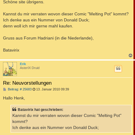
Schöne site übrigens.
Kannst du mir verraten wovon dieser Comic "Melting Pot" kommt?
Ich denke aus ein Nummer von Donald Duck;
denn woll ich mir gerne mahl kaufen.
Gruss aus Forum Hadriani (in die Niederlande),
Batavirix
c
Erik
AsterIX Druid
Re: Neuvorstellungen
B
Beitrag: # 25683
13. Januar 2010 09:39
e
i
Hallo Henk,
t
r
a
Batavirix hat geschrieben:
g
Kannst du mir verraten wovon dieser Comic "Melting Pot"
kommt?
Ich denke aus ein Nummer von Donald Duck;