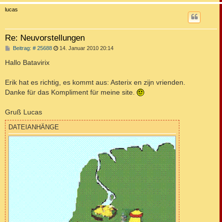
c
lucas
Re: Neuvorstellungen
B
Beitrag: # 25688
14. Januar 2010 20:14
e
i
Hallo Batavirix
t
r
a
Erik hat es richtig, es kommt aus: Asterix en zijn vrienden.
g
Danke für das Kompliment für meine site.
Gruß Lucas
DATEIANHÄNGE