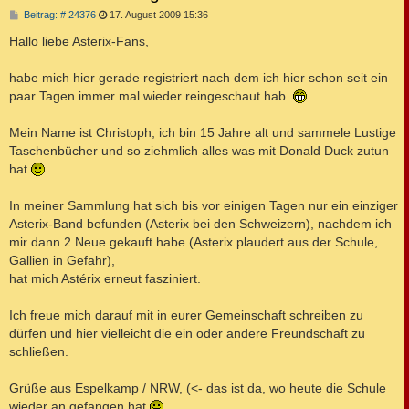
B
Beitrag: # 24376
17. August 2009 15:36
e
i
Hallo liebe Asterix-Fans,
t
r
a
habe mich hier gerade registriert nach dem ich hier schon seit ein
g
paar Tagen immer mal wieder reingeschaut hab.
Mein Name ist Christoph, ich bin 15 Jahre alt und sammele Lustige
Taschenbücher und so ziehmlich alles was mit Donald Duck zutun
hat
In meiner Sammlung hat sich bis vor einigen Tagen nur ein einziger
Asterix-Band befunden (Asterix bei den Schweizern), nachdem ich
mir dann 2 Neue gekauft habe (Asterix plaudert aus der Schule,
Gallien in Gefahr),
hat mich Astérix erneut fasziniert.
Ich freue mich darauf mit in eurer Gemeinschaft schreiben zu
dürfen und hier vielleicht die ein oder andere Freundschaft zu
schließen.
Grüße aus Espelkamp / NRW, (<- das ist da, wo heute die Schule
wieder an gefangen hat