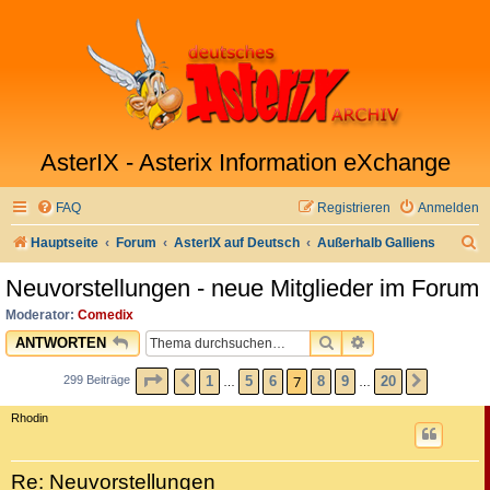
AsterIX - Asterix Information eXchange
FAQ
Registrieren
Anmelden
S
Hauptseite
Forum
AsterIX auf Deutsch
Außerhalb Galliens
u
Neuvorstellungen - neue Mitglieder im Forum
c
Moderator:
Comedix
h
SUCHE
ERWEITERTE SU
ANTWORTEN
e
SEITE
7
VON
20
7
1
5
6
8
9
20
299 Beiträge
VORHERIGE
NÄCHST
…
…
Rhodin
Re: Neuvorstellungen