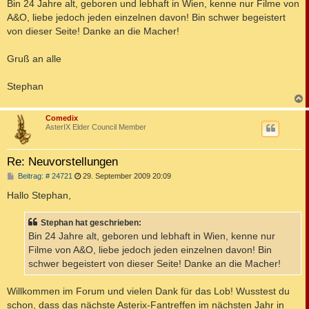
a
Bin 24 Jahre alt, geboren und lebhaft in Wien, kenne nur Filme von
g
A&O, liebe jedoch jeden einzelnen davon! Bin schwer begeistert
von dieser Seite! Danke an die Macher!
Gruß an alle
Stephan
c
Comedix
AsterIX Elder Council Member
Re: Neuvorstellungen
B
Beitrag: # 24721
29. September 2009 20:09
e
i
Hallo Stephan,
t
r
a
Stephan hat geschrieben:
g
Bin 24 Jahre alt, geboren und lebhaft in Wien, kenne nur
Filme von A&O, liebe jedoch jeden einzelnen davon! Bin
schwer begeistert von dieser Seite! Danke an die Macher!
Willkommen im Forum und vielen Dank für das Lob! Wusstest du
schon, dass das nächste Asterix-Fantreffen im nächsten Jahr in