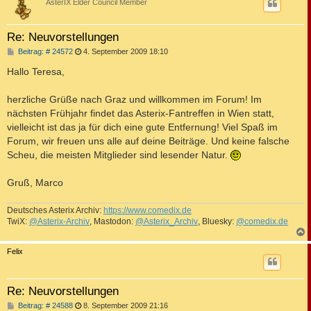
AsterIX Elder Council Member
Re: Neuvorstellungen
B
Beitrag: # 24572
4. September 2009 18:10
e
i
Hallo Teresa,
t
r
a
herzliche Grüße nach Graz und willkommen im Forum! Im
g
nächsten Frühjahr findet das Asterix-Fantreffen in Wien statt,
vielleicht ist das ja für dich eine gute Entfernung! Viel Spaß im
Forum, wir freuen uns alle auf deine Beiträge. Und keine falsche
Scheu, die meisten Mitglieder sind lesender Natur.
Gruß, Marco
Deutsches Asterix Archiv:
https://www.comedix.de
TwiX:
@Asterix-Archiv
, Mastodon:
@Asterix_Archiv
, Bluesky:
@comedix.de
c
Felix
Re: Neuvorstellungen
B
Beitrag: # 24588
8. September 2009 21:16