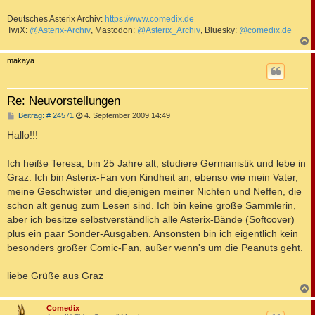
Deutsches Asterix Archiv:
https://www.comedix.de
TwiX:
@Asterix-Archiv
, Mastodon:
@Asterix_Archiv
, Bluesky:
@comedix.de
c
makaya
Re: Neuvorstellungen
B
Beitrag: # 24571
4. September 2009 14:49
e
i
Hallo!!!
t
r
a
Ich heiße Teresa, bin 25 Jahre alt, studiere Germanistik und lebe in
g
Graz. Ich bin Asterix-Fan von Kindheit an, ebenso wie mein Vater,
meine Geschwister und diejenigen meiner Nichten und Neffen, die
schon alt genug zum Lesen sind. Ich bin keine große Sammlerin,
aber ich besitze selbstverständlich alle Asterix-Bände (Softcover)
plus ein paar Sonder-Ausgaben. Ansonsten bin ich eigentlich kein
besonders großer Comic-Fan, außer wenn's um die Peanuts geht.
liebe Grüße aus Graz
c
Comedix