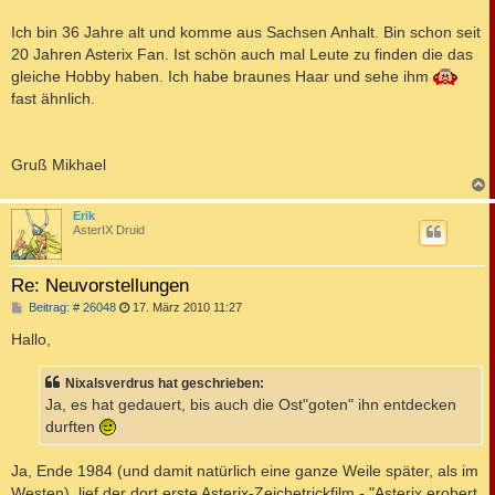
r
a
Ich bin 36 Jahre alt und komme aus Sachsen Anhalt. Bin schon seit
g
20 Jahren Asterix Fan. Ist schön auch mal Leute zu finden die das
gleiche Hobby haben. Ich habe braunes Haar und sehe ihm
fast ähnlich.
Gruß Mikhael
c
Erik
AsterIX Druid
Re: Neuvorstellungen
B
Beitrag: # 26048
17. März 2010 11:27
e
i
Hallo,
t
r
a
Nixalsverdrus hat geschrieben:
g
Ja, es hat gedauert, bis auch die Ost"goten" ihn entdecken
durften
Ja, Ende 1984 (und damit natürlich eine ganze Weile später, als im
Westen), lief der dort erste Asterix-Zeichetrickfilm - "Asterix erobert