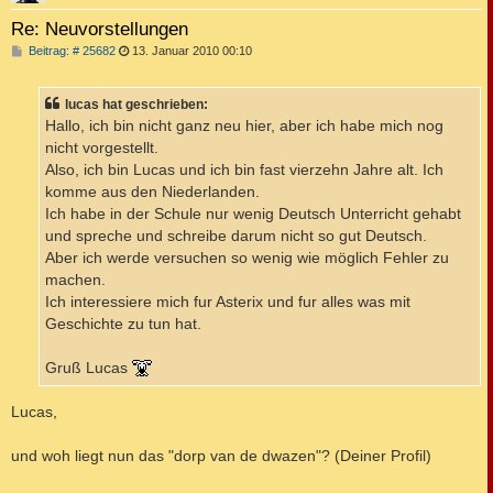
Re: Neuvorstellungen
B
Beitrag: # 25682
13. Januar 2010 00:10
e
i
t
lucas hat geschrieben:
r
a
Hallo, ich bin nicht ganz neu hier, aber ich habe mich nog
g
nicht vorgestellt.
Also, ich bin Lucas und ich bin fast vierzehn Jahre alt. Ich
komme aus den Niederlanden.
Ich habe in der Schule nur wenig Deutsch Unterricht gehabt
und spreche und schreibe darum nicht so gut Deutsch.
Aber ich werde versuchen so wenig wie möglich Fehler zu
machen.
Ich interessiere mich fur Asterix und fur alles was mit
Geschichte zu tun hat.
Gruß Lucas
Lucas,
und woh liegt nun das "dorp van de dwazen"? (Deiner Profil)