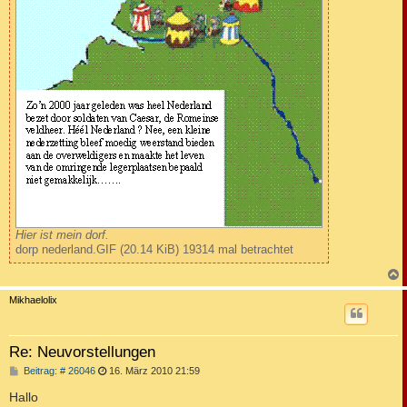
Hier ist mein dorf.
dorp nederland.GIF (20.14 KiB) 19314 mal betrachtet
c
Mikhaelolix
Re: Neuvorstellungen
B
Beitrag: # 26046
16. März 2010 21:59
e
i
Hallo
t