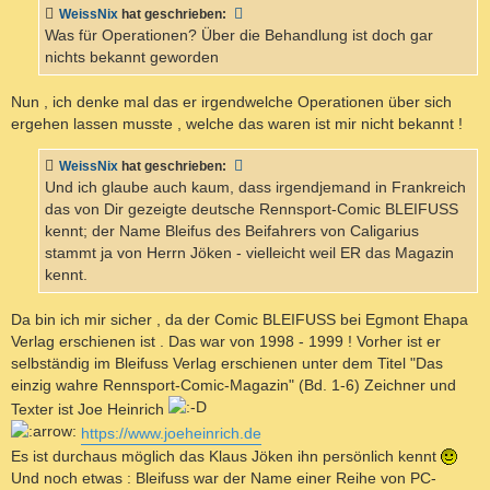
a
WeissNix
hat geschrieben:
g
Was für Operationen? Über die Behandlung ist doch gar
nichts bekannt geworden
Nun , ich denke mal das er irgendwelche Operationen über sich
ergehen lassen musste , welche das waren ist mir nicht bekannt !
WeissNix
hat geschrieben:
Und ich glaube auch kaum, dass irgendjemand in Frankreich
das von Dir gezeigte deutsche Rennsport-Comic BLEIFUSS
kennt; der Name Bleifus des Beifahrers von Caligarius
stammt ja von Herrn Jöken - vielleicht weil ER das Magazin
kennt.
Da bin ich mir sicher , da der Comic BLEIFUSS bei Egmont Ehapa
Verlag erschienen ist . Das war von 1998 - 1999 ! Vorher ist er
selbständig im Bleifuss Verlag erschienen unter dem Titel "Das
einzig wahre Rennsport-Comic-Magazin" (Bd. 1-6) Zeichner und
Texter ist Joe Heinrich
https://www.joeheinrich.de
Es ist durchaus möglich das Klaus Jöken ihn persönlich kennt
Und noch etwas : Bleifuss war der Name einer Reihe von PC-