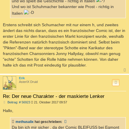
und wo spielt die Geschichte - richtig in Italien
Und wo ist Schuhmacher bekannter wie Prost - richtig in
Italien
Erstens schreibt sich Schumacher mit nur einem h, und zweites
ändert das nichts daran, dass es ein französischer Comic ist, der in
erster Linie für den französischen Markt konzipiert wurde, weshalb
die Referenzen natürlich französisch dominiert sind. Selbst beim
"Pikten"-Band war der stereotype Schotte eine Karikatur des
französischen Chansonniers Jonny Hallyday, obwohl man genug
"echte" Schotten für die Rolle hätte nehmen können. Von daher
halte ich das mit Prost eindeutig für plausibler.
c
Erik
AsterIX Druid
Re: Der neue Charakter - der maskierte Lenker
B
Beitrag: # 56923
21. Oktober 2017 09:57
e
i
Hallo,
t
r
a
methusalix
hat geschrieben:
g
Da bin ich mir sicher , da der Comic BLEIFUSS bei Egmont