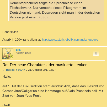
Dementsprechend zeigte die Sprechblase einen
Fischschwanz. Nur versteht dieses Piktogramm im
Deutschen niemand. Deswegen sieht man in der deutschen
Version jetzt einen Fußtritt.
Hendrik Jan
Asterix in 100+ translations at:
http://www.asterix-obelix.nl/manylanguages
c
Erik
AsterIX Druid
Re: Der neue Charakter - der maskierte Lenker
B
Beitrag: # 56947
21. Oktober 2017 18:27
e
i
Hallo,
t
r
a
auf S. 63 der Luxusedition steht ausdrücklich, dass das Gesicht von
g
Coronavirus/Caligarius eine Hommage auf Alain Prost sein soll. Mit
Zitat von Jean Yves Ferri.
Gruß