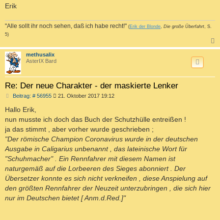
Erik
"Alle sollt ihr noch sehen, daß ich habe recht!"
(
Erik der Blonde
,
Die große Überfahrt
, S.
5)
c
methusalix
AsterIX Bard
Re: Der neue Charakter - der maskierte Lenker
B
Beitrag: # 56955
21. Oktober 2017 19:12
e
i
Hallo Erik,
t
nun musste ich doch das Buch der Schutzhülle entreißen !
r
a
ja das stimmt , aber vorher wurde geschrieben ;
g
"Der römische Champion Coronavirus wurde in der deutschen
Ausgabe in Caligarius unbenannt , das lateinische Wort für
"Schuhmacher" . Ein Rennfahrer mit diesem Namen ist
naturgemäß auf die Lorbeeren des Sieges abonniert . Der
Übersetzer konnte es sich nicht verkneifen , diese Anspielung auf
den größten Rennfahrer der Neuzeit unterzubringen , die sich hier
nur im Deutschen bietet [ Anm.d.Red.]"