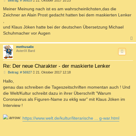
Beitrag: # 56925
21. Oktober 2017 10:23
e
i
Meiner Meinung nach ist es am wahrscheinlichsten,das die
t
Zeichner an Alain Prost gedacht hatten bei dem maskierten Lenker
r
a
,
g
und Klaus Jöken hatte bei der deutschen Übersetzung Michael
Schuhmacher vor Augen
c
methusalix
AsterIX Bard
Re: Der neue Charakter - der maskierte Lenker
B
Beitrag: # 56927
21. Oktober 2017 12:18
e
i
Hallo,
t
genau das schreiben die Tageszeitschriften momentan auch ! Und
r
a
die Welt/Kultur schreibt dazu in ihrer Überschrift "Warum
g
Coronavirus als Figuren-Name zu eklig war" mit Klaus Jöken im
Interview !
https://www.welt.de/kultur/literarische ... g-war.html