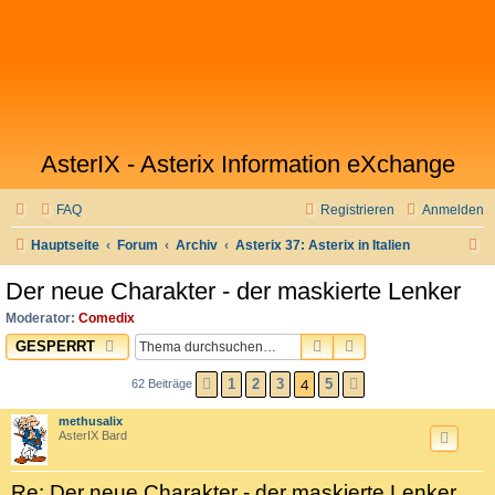
AsterIX - Asterix Information eXchange
FAQ
Registrieren
Anmelden
S
Hauptseite
Forum
Archiv
Asterix 37: Asterix in Italien
u
Der neue Charakter - der maskierte Lenker
c
Moderator:
Comedix
h
SUCHE
ERWEITERTE SUC
GESPERRT
e
4
1
2
3
5
62 Beiträge
VORHERIGE
NÄCHSTE
methusalix
AsterIX Bard
Re: Der neue Charakter - der maskierte Lenker