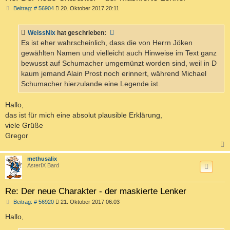
B
Beitrag: # 56904
20. Oktober 2017 20:11
e
i
t
WeissNix
hat geschrieben:
r
a
Es ist eher wahrscheinlich, dass die von Herrn Jöken
g
gewählten Namen und vielleicht auch Hinweise im Text ganz
bewusst auf Schumacher umgemünzt worden sind, weil in D
kaum jemand Alain Prost noch erinnert, während Michael
Schumacher hierzulande eine Legende ist.
Hallo,
das ist für mich eine absolut plausible Erklärung,
viele Grüße
Gregor
c
methusalix
AsterIX Bard
Re: Der neue Charakter - der maskierte Lenker
B
Beitrag: # 56920
21. Oktober 2017 06:03
e
i
Hallo,
t
r