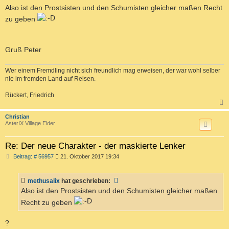
Also ist den Prostsisten und den Schumisten gleicher maßen Recht
zu geben
Gruß Peter
Wer einem Fremdling nicht sich freundlich mag erweisen, der war wohl selber
nie im fremden Land auf Reisen.
Rückert, Friedrich
c
Christian
AsterIX Village Elder
Re: Der neue Charakter - der maskierte Lenker
B
Beitrag: # 56957
21. Oktober 2017 19:34
e
i
t
methusalix
hat geschrieben:
r
a
Also ist den Prostsisten und den Schumisten gleicher maßen
g
Recht zu geben
?