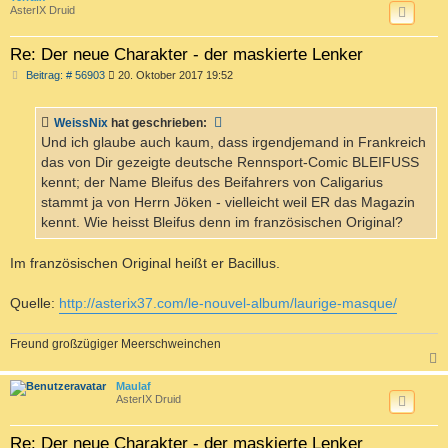
AsterIX Druid
Re: Der neue Charakter - der maskierte Lenker
B
Beitrag: # 56903
20. Oktober 2017 19:52
e
i
t
WeissNix
hat geschrieben:
r
a
Und ich glaube auch kaum, dass irgendjemand in Frankreich
g
das von Dir gezeigte deutsche Rennsport-Comic BLEIFUSS
kennt; der Name Bleifus des Beifahrers von Caligarius
stammt ja von Herrn Jöken - vielleicht weil ER das Magazin
kennt. Wie heisst Bleifus denn im französischen Original?
Im französischen Original heißt er Bacillus.
Quelle:
http://asterix37.com/le-nouvel-album/laurige-masque/
Freund großzügiger Meerschweinchen
c
Maulaf
AsterIX Druid
Re: Der neue Charakter - der maskierte Lenker