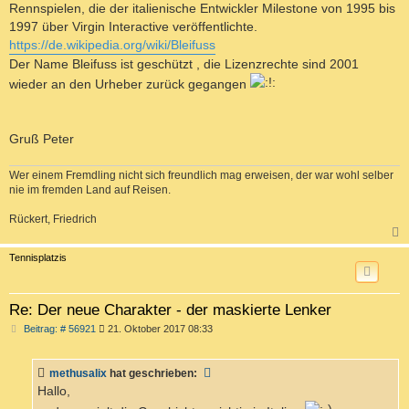
Rennspielen, die der italienische Entwickler Milestone von 1995 bis
1997 über Virgin Interactive veröffentlichte.
https://de.wikipedia.org/wiki/Bleifuss
Der Name Bleifuss ist geschützt , die Lizenzrechte sind 2001
wieder an den Urheber zurück gegangen
Gruß Peter
Wer einem Fremdling nicht sich freundlich mag erweisen, der war wohl selber
nie im fremden Land auf Reisen.
Rückert, Friedrich
c
Tennisplatzis
Re: Der neue Charakter - der maskierte Lenker
B
Beitrag: # 56921
21. Oktober 2017 08:33
e
i
t
methusalix
hat geschrieben:
r
a
Hallo,
g