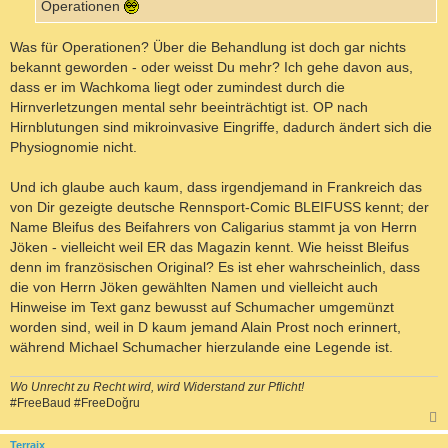
Operationen
Was für Operationen? Über die Behandlung ist doch gar nichts
bekannt geworden - oder weisst Du mehr? Ich gehe davon aus,
dass er im Wachkoma liegt oder zumindest durch die
Hirnverletzungen mental sehr beeinträchtigt ist. OP nach
Hirnblutungen sind mikroinvasive Eingriffe, dadurch ändert sich die
Physiognomie nicht.
Und ich glaube auch kaum, dass irgendjemand in Frankreich das
von Dir gezeigte deutsche Rennsport-Comic BLEIFUSS kennt; der
Name Bleifus des Beifahrers von Caligarius stammt ja von Herrn
Jöken - vielleicht weil ER das Magazin kennt. Wie heisst Bleifus
denn im französischen Original? Es ist eher wahrscheinlich, dass
die von Herrn Jöken gewählten Namen und vielleicht auch
Hinweise im Text ganz bewusst auf Schumacher umgemünzt
worden sind, weil in D kaum jemand Alain Prost noch erinnert,
während Michael Schumacher hierzulande eine Legende ist.
Wo Unrecht zu Recht wird, wird Widerstand zur Pflicht!
#FreeBaud #FreeDoğru
c
Terraix