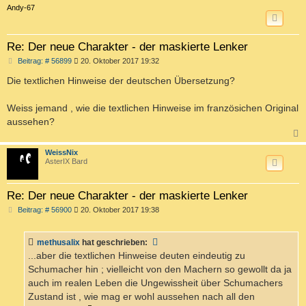
c
Andy-67
Re: Der neue Charakter - der maskierte Lenker
B
Beitrag: # 56899
20. Oktober 2017 19:32
e
i
Die textlichen Hinweise der deutschen Übersetzung?
t
r
a
Weiss jemand , wie die textlichen Hinweise im französichen Original
g
aussehen?
c
WeissNix
AsterIX Bard
Re: Der neue Charakter - der maskierte Lenker
B
Beitrag: # 56900
20. Oktober 2017 19:38
e
i
t
methusalix
hat geschrieben:
r
a
...aber die textlichen Hinweise deuten eindeutig zu
g
Schumacher hin ; vielleicht von den Machern so gewollt da ja
auch im realen Leben die Ungewissheit über Schumachers
Zustand ist , wie mag er wohl aussehen nach all den