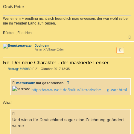
Gruß Peter
Wer einem Fremdling nicht sich freundlich mag erweisen, der war wohl selber
nie im fremden Land auf Reisen.
Rückert, Friedrich
c
Jochgem
AsterIX Village Elder
Re: Der neue Charakter - der maskierte Lenker
B
Beitrag: # 56930
21. Oktober 2017 13:35
e
i
t
methusalix
hat geschrieben:
r
a
https://www.welt.de/kultur/literarische ... g-war.html
g
Aha!
Und wieso für Deutschland sogar eine Zeichnung geändert
wurde.
...