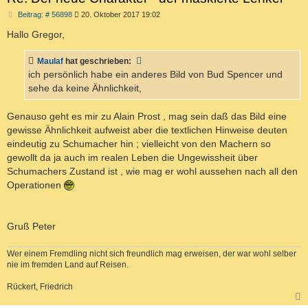
B
Beitrag: # 56898
20. Oktober 2017 19:02
e
i
Hallo Gregor,
t
r
a
Maulaf
hat geschrieben:
g
ich persönlich habe ein anderes Bild von Bud Spencer und
sehe da keine Ähnlichkeit,
Genauso geht es mir zu Alain Prost , mag sein daß das Bild eine
gewisse Ähnlichkeit aufweist aber die textlichen Hinweise deuten
eindeutig zu Schumacher hin ; vielleicht von den Machern so
gewollt da ja auch im realen Leben die Ungewissheit über
Schumachers Zustand ist , wie mag er wohl aussehen nach all den
Operationen
Gruß Peter
Wer einem Fremdling nicht sich freundlich mag erweisen, der war wohl selber
nie im fremden Land auf Reisen.
Rückert, Friedrich