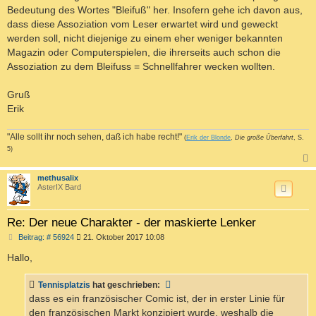
Bedeutung des Wortes "Bleifuß" her. Insofern gehe ich davon aus,
dass diese Assoziation vom Leser erwartet wird und geweckt
werden soll, nicht diejenige zu einem eher weniger bekannten
Magazin oder Computerspielen, die ihrerseits auch schon die
Assoziation zu dem Bleifuss = Schnellfahrer wecken wollten.
Gruß
Erik
"Alle sollt ihr noch sehen, daß ich habe recht!"
(
Erik der Blonde
,
Die große Überfahrt
, S.
5)
c
methusalix
AsterIX Bard
Re: Der neue Charakter - der maskierte Lenker
B
Beitrag: # 56924
21. Oktober 2017 10:08
e
i
Hallo,
t
r
a
Tennisplatzis
hat geschrieben:
g
dass es ein französischer Comic ist, der in erster Linie für
den französischen Markt konzipiert wurde, weshalb die