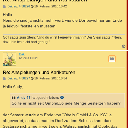
B
Beitrag: # 58226
19. Februar 2018 18:42
e
i
Hallo
t
Nein, die sind ja nichts mehr wert, wie die Dorfbewohner am Ende
r
a
ja leidvoll feststellen mussten.
g
Gott sagte zum Stein: "Und du wirst Feuerwehrmann!" Der Stein sagte: "Nein,
dazu bin ich nicht hart genug."
c
Erik
AsterIX Druid
Re: Anspielungen und Karikaturen
B
Beitrag: # 58227
19. Februar 2018 18:54
e
i
Hallo Andy,
t
r
a
Andy-67
hat geschrieben:
g
Sollte er nicht seit Gmbh&Co jede Menge Sesterzen haben?
der Sesterz wurde am Ende von "Obelix GmbH & Co. KG" ja
abgewertet, so dass man im Dorf zu dem Schluss kam, dass
Sesterze nichts mehr wert seien. Wahrscheinlich hat Obelix das