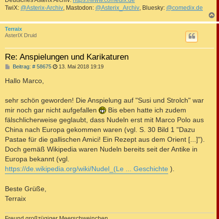
TwiX:
@Asterix-Archiv
, Mastodon:
@Asterix_Archiv
, Bluesky:
@comedix.de
c
Terraix
AsterIX Druid
Re: Anspielungen und Karikaturen
B
Beitrag: # 58675
13. Mai 2018 19:19
e
i
Hallo Marco,
t
r
a
sehr schön geworden! Die Anspielung auf "Susi und Strolch" war
g
mir noch gar nicht aufgefallen
Bis eben hatte ich zudem
fälschlicherweise geglaubt, dass Nudeln erst mit Marco Polo aus
China nach Europa gekommen waren (vgl. S. 30 Bild 1 "Dazu
Pastae für die gallischen Amici! Ein Rezept aus dem Orient [...]").
Doch gemäß Wikipedia waren Nudeln bereits seit der Antike in
Europa bekannt (vgl.
https://de.wikipedia.org/wiki/Nudel_(Le ... Geschichte
).
Beste Grüße,
Terraix
Freund großzügiger Meerschweinchen