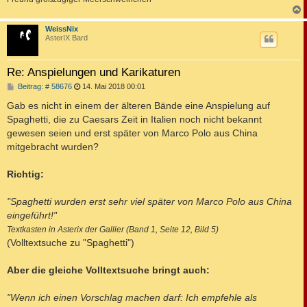
c
WeissNix
AsterIX Bard
Re: Anspielungen und Karikaturen
B
Beitrag: # 58676
14. Mai 2018 00:01
e
i
Gab es nicht in einem der älteren Bände eine Anspielung auf
t
Spaghetti, die zu Caesars Zeit in Italien noch nicht bekannt
r
a
gewesen seien und erst später von Marco Polo aus China
g
mitgebracht wurden?
Richtig:
"Spaghetti wurden erst sehr viel später von Marco Polo aus China
eingeführt!"
Textkasten in Asterix der Gallier (Band 1, Seite 12, Bild 5)
(Volltextsuche zu "Spaghetti")
Aber die gleiche Volltextsuche bringt auch:
"Wenn ich einen Vorschlag machen darf: Ich empfehle als