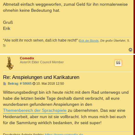
Altmetall einfach weggeworfen, zumal Geld für ihn normalerweise
ohnehin keine Bedeutung hat.
Gruß
Erik
"Alle sollt ihr noch sehen, daß ich habe recht!"
(
Erik der Blonde
,
Die große Überfahrt
, S.
5)
c
Comedix
AsterIX Elder Council Member
Re: Anspielungen und Karikaturen
B
Beitrag: # 58665
10. Mai 2018 12:50
e
i
Witterungsbedingt bin ich heute nicht mit dem Rad unterwegs und
t
habe die letzten beide Tage deshalb damit verbracht, all eure
r
a
wunderbaren gefundenen Anspielungen in den
g
Themenbereich der Sprachspiele
zu übernehmen. Das war eine
Heidenarbeit, aber nun ist sie vollbracht. Ich muss mich bei euch
für die Sammlung wirklich bedanken, ihr seid super!
Deutsches Asterix Archiv:
https://www.comedix.de