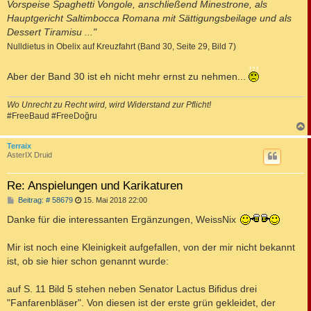
Vorspeise Spaghetti Vongole, anschließend Minestrone, als
Hauptgericht Saltimbocca Romana mit Sättigungsbeilage und als
Dessert Tiramisu ..."
Nulldietus in Obelix auf Kreuzfahrt (Band 30, Seite 29, Bild 7)
Aber der Band 30 ist eh nicht mehr ernst zu nehmen...
Wo Unrecht zu Recht wird, wird Widerstand zur Pflicht!
#FreeBaud #FreeDoğru
c
Terraix
AsterIX Druid
Re: Anspielungen und Karikaturen
B
Beitrag: # 58679
15. Mai 2018 22:00
e
i
Danke für die interessanten Ergänzungen, WeissNix
t
r
a
Mir ist noch eine Kleinigkeit aufgefallen, von der mir nicht bekannt
g
ist, ob sie hier schon genannt wurde:
auf S. 11 Bild 5 stehen neben Senator Lactus Bifidus drei
"Fanfarenbläser". Von diesen ist der erste grün gekleidet, der