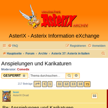
AsterIX - Asterix Information eXchange
FAQ
Registrieren
Anmelden
S
Hauptseite
Forum
Archiv
Asterix 37: Asterix in Italien
u
Anspielungen und Karikaturen
c
Moderator:
Comedix
h
SUCHE
ERWEITERTE SUC
GESPERRT
e
SEITE
15
VON
15
15
1
11
12
13
14
217 Beiträge
VORHERIGE
…
Iwan
AsterIX Druid
Re: Anspielungen und Karikaturen