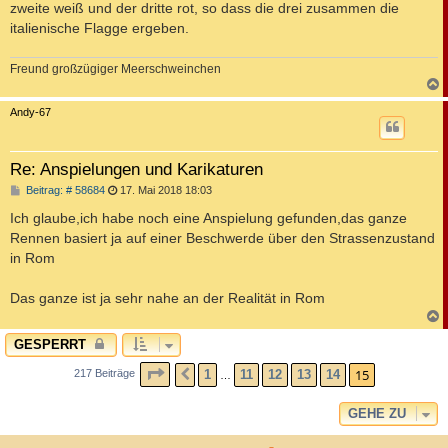
zweite weiß und der dritte rot, so dass die drei zusammen die
italienische Flagge ergeben.
Freund großzügiger Meerschweinchen
c
Andy-67
Re: Anspielungen und Karikaturen
B
Beitrag: # 58684
17. Mai 2018 18:03
e
i
Ich glaube,ich habe noch eine Anspielung gefunden,das ganze
t
Rennen basiert ja auf einer Beschwerde über den Strassenzustand
r
a
in Rom
g
Das ganze ist ja sehr nahe an der Realität in Rom
c
GESPERRT
SEITE
15
VON
15
15
1
11
12
13
14
217 Beiträge
VORHERIGE
…
GEHE ZU