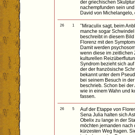
der griechischen Skulptur
nachempfunden sein und d
David von Michelangelo, d
26
1
"Miraculix sagt, beim Anbl
manche sogar Schwindel u
beschreibt in diesem Bil
Florenz mit den Sympto
Damit werden psychosoma
wenn diese im zeitliche
kulturellen Reizüberflutun
Syndrom bezieht sich auf
der der französische Schri
bekannt unter dem Pseud
bei seinem Besuch in der 
beschrieb. Schon bei der A
wie in einem Wahn und k
fassen.
26
5
Auf der Etappe von Flore
Sena Julia halten sich As
Obelix zu lange in der St
möchten jemanden nach
kürzesten Weg fragen. Si