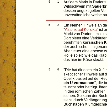
5
1
Auf dem Markt in Dariorit
Wildschwein mit
Sauerkr
dessen ungezügelten Ver
unverständlicherweise na
5
2
Ein kleiner Hinweis an d
"
Asterix auf Korsika
" ist 
Markt von Darioritum zu 
Dort bietet eine Verkäufer
berühmten
korsischen 
der auch schon im genan
Abenteuer eine ebenso w
Rolle spielt, wie das Kla
das hier im Käse steckt.
5
6
"Die hat dir doch ein X für
skeptischer Hinweis auf d
Obelix basiert auf der 
ein U vormachen
", die 
täuscht oder betrügt. Ih
in den römischen Zahlen,
stehen. So kann der Buchs
steht, durch Verlängerun
Buchstaben X umgeschrie