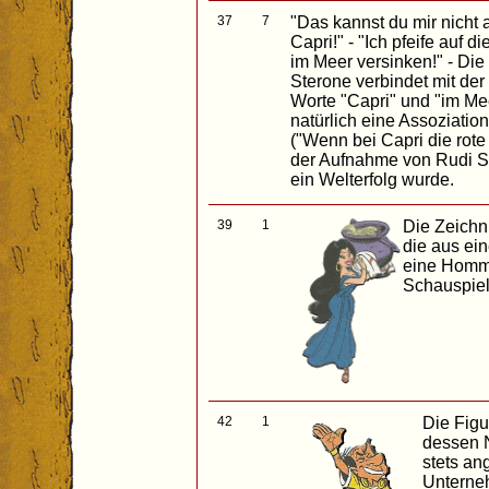
37
7
"Das kannst du mir nicht 
Capri!" - "Ich pfeife auf 
im Meer versinken!" - Die
Sterone verbindet mit der
Worte "Capri" und "im Mee
natürlich eine Assoziatio
("Wenn bei Capri die rote 
der Aufnahme von Rudi S
ein Welterfolg wurde.
39
1
Die Zeichn
die aus ein
eine Homma
Schauspie
42
1
Die Figu
dessen 
stets an
Untern