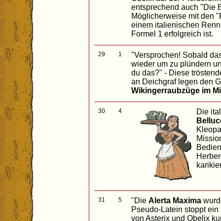
entsprechend auch "Die B
Möglicherweise mit den "R
einem italienischen Renns
Formel 1 erfolgreich ist.
29
1
"Versprochen! Sobald das
wieder um zu plündern un
du das?" - Diese tröste
an Deichgraf legen den Gr
Wikingerraubzüge im Mi
30
4
Die it
Belluc
Kleopat
Missio
Bedien
Herber
karikie
31
5
"Die
Alerta Maxima
wurde
Pseudo-Latein stoppt ein
von Asterix und Obelix 