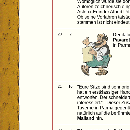
Womöglich wurde sie dort
Autoren zeichnerisch ein
Asterix-Erfinder Albert U
Ob seine Vorfahren tatsä
stammen ist nicht eindeuti
20
2
Der ita
Pavarot
in Parma
21
10
"Eure Sitze sind sehr orig
hat ein erstklassiger Ha
entworfen. Der schneidert
interessiert." - Dieser Z
Taverne in Parma gegenüb
natürlich auf die berühm
Mailand
hin.