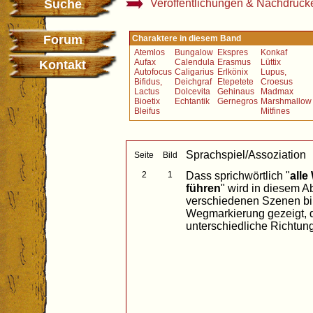
Suche
Veröffentlichungen & Nachdruck
Forum
Charaktere in diesem Band
Atemlos
Bungalow
Ekspres
Konkaf
Aufax
Calendula
Erasmus
Lüttix
Kontakt
Autofocus
Caligarius
Erlkönix
Lupus,
Bifidus,
Deichgraf
Etepetete
Croesus
Lactus
Dolcevita
Gehinaus
Madmax
Bioetix
Echtantik
Gernegros
Marshmallow
Bleifus
Mitfines
Sprachspiel/Assoziation
Seite
Bild
2
1
Dass sprichwörtlich "
all
führen
" wird in diesem A
verschiedenen Szenen bil
Wegmarkierung gezeigt, d
unterschiedliche Richtun