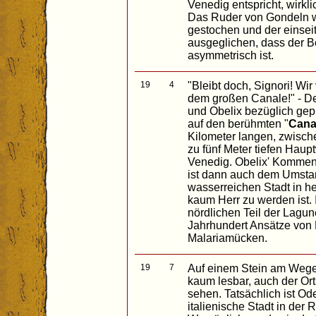
Venedig entspricht, wirk
Das Ruder von Gondeln w
gestochen und der einseit
ausgeglichen, dass der B
asymmetrisch ist.
19
4
"Bleibt doch, Signori! Wir
dem großen Canale!" - De
und Obelix bezüglich gepl
auf den berühmten "
Cana
Kilometer langen, zwisch
zu fünf Meter tiefen Haup
Venedig. Obelix' Kommen
ist dann auch dem Umstan
wasserreichen Stadt in 
kaum Herr zu werden ist. 
nördlichen Teil der Lagu
Jahrhundert Ansätze von
Malariamücken.
19
7
Auf einem Stein am Weges
kaum lesbar, auch der Or
sehen. Tatsächlich ist Od
italienische Stadt in der 