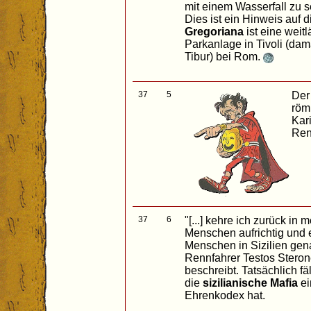
mit einem Wasserfall zu 
Dies ist ein Hinweis auf 
Gregoriana
ist eine weitl
Parkanlage in Tivoli (dam
Tibur) bei Rom.
37
5
Der
röm
Kar
Ren
37
6
"[...] kehre ich zurück in 
Menschen aufrichtig und e
Menschen in Sizilien gena
Rennfahrer Testos Steron
beschreibt. Tatsächlich fä
die
sizilianische Mafia
ei
Ehrenkodex hat.