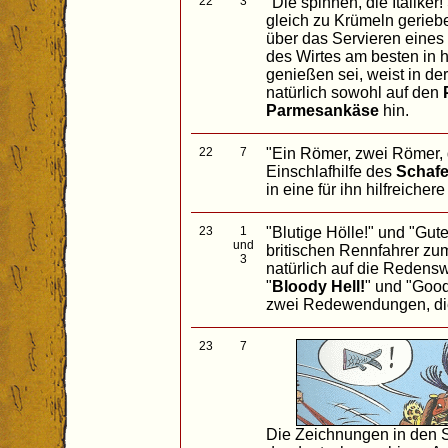
22
3
"Die spinnen, die Italike
gleich zu Krümeln gerieb
über das Servieren eines
des Wirtes am besten in
genießen sei, weist in d
natürlich sowohl auf den
Parmesankäse
hin.
22
7
"Ein Römer, zwei Römer, d
Einschlafhilfe des
Schafe
in eine für ihn hilfreicher
23
1
"Blutige Hölle!" und "Gut
und
britischen Rennfahrer zu
3
natürlich auf die Redenswe
"
Bloody Hell!
" und "Good
zwei Redewendungen, die
23
7
Die Zeichnungen in den S