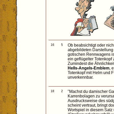
16
5
Ob beabsichtigt oder nicht
abgebildeten Darstellung
gotischen Rennwagens is
ein geflügelter Totenkopf
Zumindest die Ähnlichkei
Hells-Angels-Emblem
, 
Totenkopf mit Helm und Fl
unverkennbar.
18
2
"Machst du damischer Gall
Karrenbolagen zu verurs
Ausdrucksweise des sü
scheint vertraut, bringt 
Wortspiel in diesem Satz