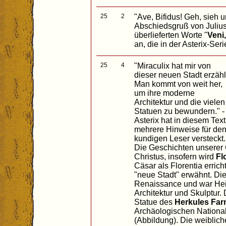
25
2
"Ave, Bifidus! Geh, sieh u
Abschiedsgruß von Julius 
überlieferten Worte "
Veni,
an, die in der Asterix-Ser
25
4
"Miraculix hat mir von
dieser neuen Stadt erzähl
Man kommt von weit her,
um ihre moderne
Architektur und die vielen
Statuen zu bewundern." -
Asterix hat in diesem Text
mehrere Hinweise für de
kundigen Leser versteckt.
Die Geschichten unserer G
Christus, insofern wird
Fl
Cäsar als Florentia errich
"neue Stadt" erwähnt. Di
Renaissance und war Hei
Architektur und Skulptur. 
Statue des
Herkules Far
Archäologischen Nationa
(Abbildung). Die weiblic