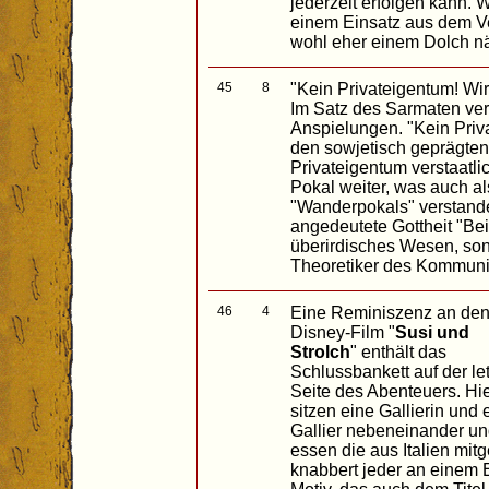
jederzeit erfolgen kann. 
einem Einsatz aus dem V
wohl eher einem Dolch nä
45
8
"Kein Privateigentum! Wir 
Im Satz des Sarmaten ver
Anspielungen. "Kein Priva
den sowjetisch geprägte
Privateigentum verstaatli
Pokal weiter, was auch al
"Wanderpokals" verstand
angedeutete Gottheit "Bei
überirdisches Wesen, son
Theoretiker des Kommuni
46
4
Eine Reminiszenz an de
Disney-Film "
Susi und
Strolch
" enthält das
Schlussbankett auf der le
Seite des Abenteuers. Hi
sitzen eine Gallierin und 
Gallier nebeneinander u
essen die aus Italien mit
knabbert jeder an einem 