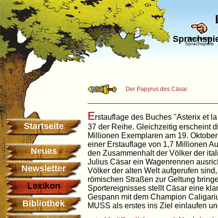
Sprachspiel
Hauptseite
Sprachspiele
Der Papyrus des Cäsar
E
rstauflage des Buches "Asterix et l
Startseite
37 der Reihe. Gleichzeitig erscheint 
Millionen Exemplaren am 19. Oktober
einer Erstauflage von 1,7 Millione
Neues
den Zusammenhalt der Völker der itali
Julius Cäsar ein Wagenrennen ausric
Newsletter
Völker der alten Welt aufgerufen sind, 
römischen Straßen zur Geltung bringe
Lexikon
Sportereignisses stellt Cäsar eine k
Gespann mit dem Champion Caligariu
Bibliothek
MUSS als erstes ins Ziel einlaufen un