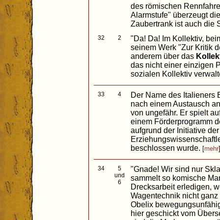
des römischen Rennfahrer
Alarmstufe" überzeugt die
Zaubertrank ist auch die 
32
2
"Da! Da! Im Kollektiv, bei
seinem Werk "Zur Kritik d
anderem über das
Kollek
das nicht einer einzigen
sozialen Kollektiv verwalt
33
4
Der Name des Italieners
nach einem Austausch an 
von ungefähr. Er spielt a
einem Förderprogramm de
aufgrund der Initiative der
Erziehungswissenschaftle
beschlossen wurde.
[
mehr
34
5
"Gnade! Wir sind nur Skl
und
sammelt so komische Marke
6
Drecksarbeit erledigen, 
Wagentechnik nicht ganz 
Obelix bewegungsunfäh
hier geschickt vom Überse