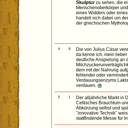
Skulptur
zu sehen, die e
Menschenoberkörper und
eines Widders oder eines
handelt sich dabei um de
der griechischen Mytholo
4
8
Die von Julius Cäsar verw
da kenne ich, mein lieber 
deutliche Anspielung an 
Milchzuckerunverträglichk
dem mit der Nahrung auf
fehlender oder verminder
Verdauungsenzyms Laktas
verdauen.
5
1
Der alljährliche Markt in 
Celtisches Brauchtum und
Abkürzung selbst und spä
"innovative Technik" weis
stattfindende Messe für I