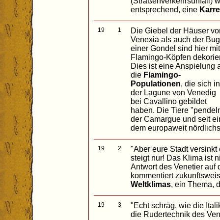
(Straßenverkehrsunfall) 
entsprechend, eine
Karr
19
1
Die Giebel der Häuser vo
Venexia als auch der Bug
einer Gondel sind hier mit
Flamingo-Köpfen dekorier
Dies ist eine Anspielung 
die
Flamingo-
Populationen
, die sich in
der Lagune von Venedig
bei Cavallino gebildet
haben. Die Tiere "pendeln
der Camargue und seit ei
dem europaweit nördlich
19
2
"Aber eure Stadt versink
steigt nur! Das Klima ist 
Antwort des Venetier auf 
kommentiert zukunftswei
Weltklimas
, ein Thema, d
19
3
"Echt schräg, wie die Ita
die Rudertechnik des Vene