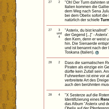
27
2
"Oh! Der Turm dahinten st
Italien kommen die Gallier
dem Weg nach Sena Julia
bei dem Obelix sofort die
natürlich der schiefe
Turm
27
3
"Asterix, du bist knallrot!" 
und
der Gegend [...]" - Asterix
4
den Kern, denn er weist u
hin. Die Sienaerde entsp
und ist benannt nach der 
Toskana (Italien).
28
2
Dass die sarmatischen R
Piraten als einzige ein G
dürfte kein Zufall sein.
Fuhrwerken ist eine vor 
verbreitete Art des Dreig
auch den berühmten musc
28
4
"X Sesterze auf die Roten
Identifizierung eines
Renn
das Album "Asterix und de
Obelix auf der Pferderen