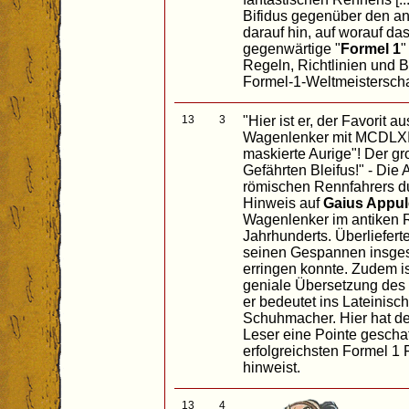
Bifidus gegenüber den a
darauf hin, auf worauf das
gegenwärtige "
Formel 1
"
Regeln, Richtlinien und 
Formel-1-Weltmeisterscha
13
3
"Hier ist er, der Favorit 
Wagenlenker mit MCDLXII
maskierte Aurige"! Der gr
Gefährten Bleifus!" - Die
römischen Rennfahrers du
Hinweis auf
Gaius Appul
Wagenlenker im antiken R
Jahrhunderts. Überlieferte
seinen Gespannen insge
erringen konnte. Zudem i
geniale Übersetzung des
er bedeutet ins Lateinisc
Schuhmacher. Hier hat de
Leser eine Pointe geschaf
erfolgreichsten Formel 1
hinweist.
13
4