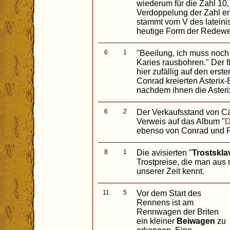
wiederum für die Zahl 10,
Verdoppelung der Zahl en
stammt vom V des lateini
heutige Form der Redewe
6
1
"Beeilung, ich muss noc
Karies rausbohren." Der f
hier zufällig auf den erst
Conrad kreierten Asterix-
nachdem ihnen die Aster
6
2
Der Verkaufsstand von Cä
Verweis auf das Album "
D
ebenso von Conrad und Fer
8
1
Die avisierten "
Trostskla
Trostpreise, die man au
unserer Zeit kennt.
11
5
Vor dem Start des
Rennens ist am
Rennwagen der Briten
ein kleiner
Beiwagen
zu