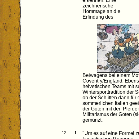
erkennen. Eine
zeichnerische
Hommage an die
Erfindung des
Beiwagens bei einem Mot
Coventry/England. Eben
helvetischen Teams mit 
Wintersporttradition der Sc
ob der Schlitten dann für
sommerlichen Italien gee
der Goten mit den Pferde
Militarismus der Goten (s
gemünzt.
12
1
"Um es auf eine Formel z
fantastischen Rennens [..