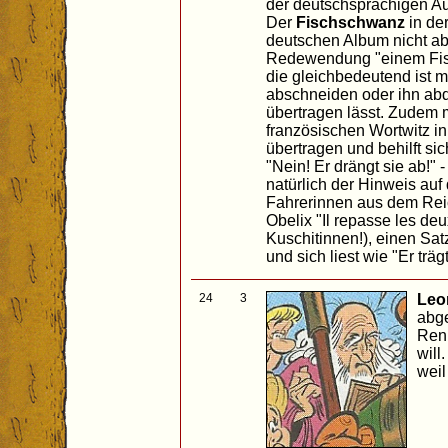
der deutschsprachigen Au
Der
Fischschwanz
in der
deutschen Album nicht abg
Redewendung "einem Fis
die gleichbedeutend ist
abschneiden oder ihn abd
übertragen lässt. Zudem 
französischen Wortwitz i
übertragen und behilft si
"Nein! Er drängt sie ab!" -
natürlich der Hinweis auf
Fahrerinnen aus dem Rei
Obelix "Il repasse les de
Kuschitinnen!), einen Sa
und sich liest wie "Er trägt
24
3
Leo
abge
Renn
will
weil