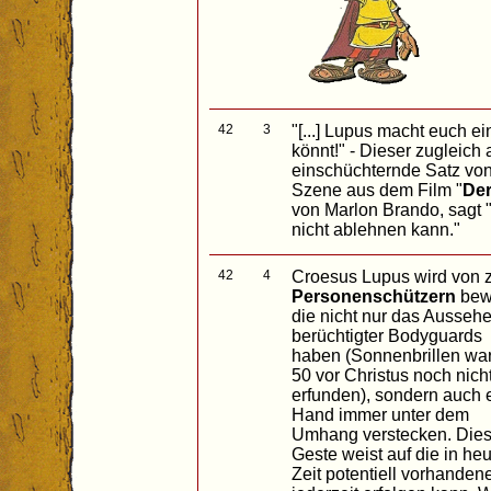
42
3
"[...] Lupus macht euch e
könnt!" - Dieser zugleich
einschüchternde Satz von
Szene aus dem Film "
Der
von Marlon Brando, sagt 
nicht ablehnen kann."
42
4
Croesus Lupus wird von 
Personenschützern
bew
die nicht nur das Ausseh
berüchtigter Bodyguards
haben (Sonnenbrillen wa
50 vor Christus noch nich
erfunden), sondern auch 
Hand immer unter dem
Umhang verstecken. Die
Geste weist auf die in heu
Zeit potentiell vorhanden