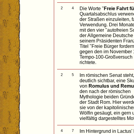
2
4
Die Worte "
Freie Fahrt fü
Quartalsabschlus verwen
der Straßen einzuleiten,
Verwendung. Drei Monate
mit den vier "autofreien 
der Allgemeine Deutsche
seinem Präsidenten Fran
Titel "Freie Bürger fordern
gegen den im November 1
Tempo-100-Großversuch 
richtete.
2
5
Im römischen Senat steht
deutlich sichtbar, eine Sk
von
Romulus und Remu
den nach der römischen
Mythologie beiden Gründ
der Stadt Rom. Hier werd
sie von der kapitolinische
Wölfin gesäugt, ein gern 
vielfältig dargestelltes Mot
4
7
Im Hintergrund in Lactus' 