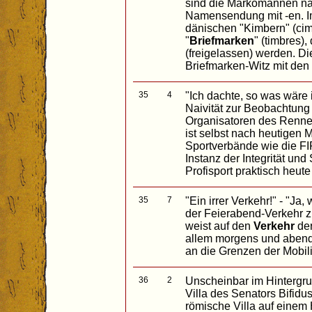
sind die Markomannen nä
Namensendung mit -en. I
dänischen "Kimbern" (cim
"
Briefmarken
" (timbres),
(freigelassen) werden. Di
Briefmarken-Witz mit den
35
4
"Ich dachte, so was wäre 
Naivität zur Beobachtun
Organisatoren des Renn
ist selbst nach heutigen 
Sportverbände wie die FI
Instanz der Integrität und 
Profisport praktisch heute
35
7
"Ein irrer Verkehr!" - "Ja
der Feierabend-Verkehr zu
weist auf den
Verkehr
der
allem morgens und abend
an die Grenzen der Mobili
36
2
Unscheinbar im Hintergru
Villa des Senators Bifidus
römische Villa auf einem