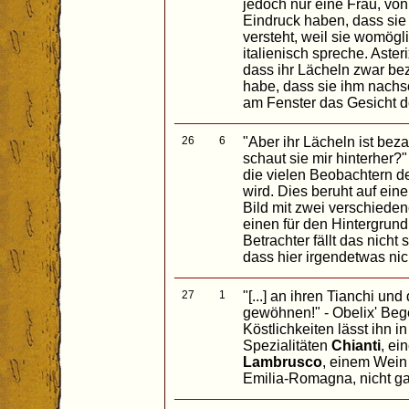
jedoch nur eine Frau, von
Eindruck haben, dass sie 
versteht, weil sie womögl
italienisch spreche. Aster
dass ihr Lächeln zwar be
habe, dass sie ihm nachsc
am Fenster das Gesicht 
26
6
"Aber ihr Lächeln ist be
schaut sie mir hinterher?"
die vielen Beobachtern d
wird. Dies beruht auf ein
Bild mit zwei verschiede
einen für den Hintergrund
Betrachter fällt das nicht 
dass hier irgendetwas nic
27
1
"[...] an ihren Tianchi u
gewöhnen!" - Obelix' Beg
Köstlichkeiten lässt ihn 
Spezialitäten
Chianti
, ei
Lambrusco
, einem Wein
Emilia-Romagna, nicht gan