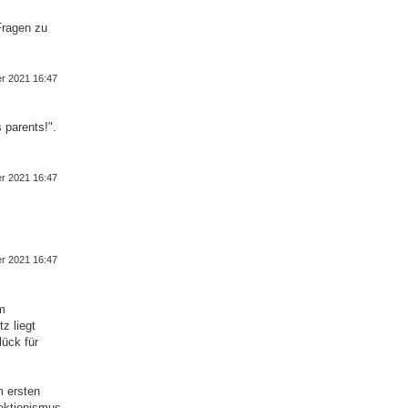
Fragen zu
er 2021 16:47
 parents!".
er 2021 16:47
er 2021 16:47
Im
z liegt
lück für
m ersten
fektionismus