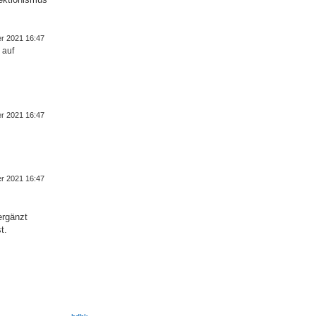
er 2021 16:47
 auf
er 2021 16:47
er 2021 16:47
ergänzt
t.
N
a