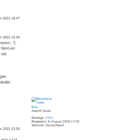
er 2021 16:47
er 2021 15:34
auen..."),
fährt ein
 mit
igen
länder
N
a
c
h
Erik
o
AsterIX Druid
b
Beiträge:
8354
e
Registriert:
8. August 2004 17:55
n
Wohnort:
Deutschland
er 2021 22:25