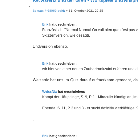
Re: Asterix und der Greif - Wortspiele und Anspie
Z
B
Beitrag: # 68069
bdhk
»
31. Oktober 2021 22:25
i
e
i
t
t
i
Erik
hat geschrieben:
r
e
a
Französisch: "Normal Normal On voit bien que c'est pas v
r
g
Skizzenversion, wie gesagt).
e
n
Endversion ebenso.
Erik
hat geschrieben:
wir hier von einer neuen Zaubertrankzutat erfahren und d
Weissnix hat uns im Quiz darauf aufmerksam gemacht, das
WeissNix
hat geschrieben:
Kampf der Häuptlinge, S. 9, P. 1 - Miraculix kündigt an, 
Ebenda, S. 11, P. 2 und 3 - er sucht definitiv vierblättri
.
Erik
hat geschrieben: