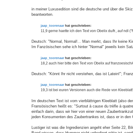
n
in meiner Luxusedition sind die deutsche und über die Skiz
beantworten.
jaap_toorenaar
hat geschrieben:
11,9 gerne haette ich den Text von Obelix du/fr., auf ndl 
Deutsch: "Normal, Normal!... Man merkt, dass Ihr keine Ki
Im Fanzösischen sehe ich hinter "Normal" jeweils kein Sat
jaap_toorenaar
hat geschrieben:
18,2 auch hier bitte den Text von Obelix auf franzoesisch
Deutsch: "Könnt Ihr nicht verstehen, das ist Latein!"; Fran
jaap_toorenaar
hat geschrieben:
19,3 ist bei euren Versionen auch die Rede von Kleeblatt?
Im deutschen Text ist vom vierblättrigen Kleeblatt (also d
Fransösischen heißt es: "Surtout à cause du trèfle à quatre 
einfach darin, dass wir hier von einer neuen Zaubertrankzu
jeden Konsumenten des Zaubertrankes ist, dass er in de
Lustiger ist was die Ingredienzien angeht eher Seite 22, B
Band wissen, dass Hummer nicht unbedingt nötig ist, sond