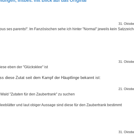
lungen, insbes. mit Blick auf das Original
31. Oktob
ous ses parents!". Im Fanzösischen sehe ich hinter "Normal" jeweils kein Satzzeich
31. Oktob
iese eben der "Glücksklee" ist
s diese Zutat seit dem Kampf der Häuptlinge bekannt ist:
21. Oktob
im Wald "Zutaten für den Zaubertrank" zu suchen
ge Kleeblätter und laut obiger Aussage sind diese für den Zaubertrank bestimmt
31. Oktob