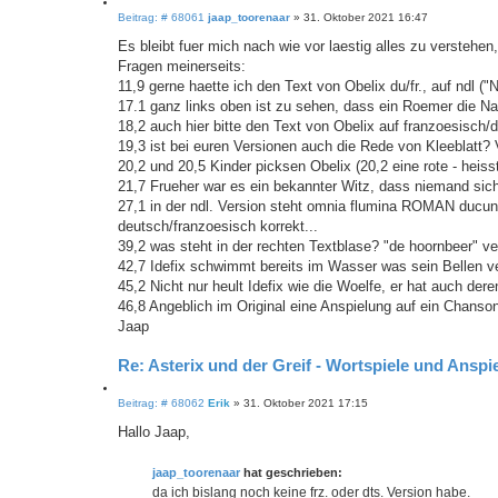
Z
B
Beitrag: # 68061
jaap_toorenaar
»
31. Oktober 2021 16:47
i
e
i
t
Es bleibt fuer mich nach wie vor laestig alles zu verstehen
t
i
Fragen meinerseits:
r
e
a
11,9 gerne haette ich den Text von Obelix du/fr., auf ndl (
r
g
17.1 ganz links oben ist zu sehen, dass ein Roemer die N
e
n
18,2 auch hier bitte den Text von Obelix auf franzoesisch/
19,3 ist bei euren Versionen auch die Rede von Kleeblatt? 
20,2 und 20,5 Kinder picksen Obelix (20,2 eine rote - heiss
21,7 Frueher war es ein bekannter Witz, dass niemand sich m
27,1 in der ndl. Version steht omnia flumina ROMAN ducun
deutsch/franzoesisch korrekt...
39,2 was steht in der rechten Textblase? "de hoornbeer" ve
42,7 Idefix schwimmt bereits im Wasser was sein Bellen ve
45,2 Nicht nur heult Idefix wie die Woelfe, er hat auch der
46,8 Angeblich im Original eine Anspielung auf ein Chanso
Jaap
Re: Asterix und der Greif - Wortspiele und Anspie
Z
B
Beitrag: # 68062
Erik
»
31. Oktober 2021 17:15
i
e
i
t
Hallo Jaap,
t
i
r
e
a
jaap_toorenaar
hat geschrieben:
r
g
da ich bislang noch keine frz. oder dts. Version habe.
e