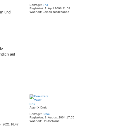
h
d
Beiträge:
873
a
o
Registriert:
1. April 2006 11:09
t
b
ten und
Wohnort:
Leiden Niederlande
e
e
n
n
v
o
n
C
o
m
e
d
i
iv.
x
tlich auf
N
a
c
h
Erik
o
AsterIX Druid
b
Beiträge:
8354
e
Registriert:
8. August 2004 17:55
n
Wohnort:
Deutschland
er 2021 16:47