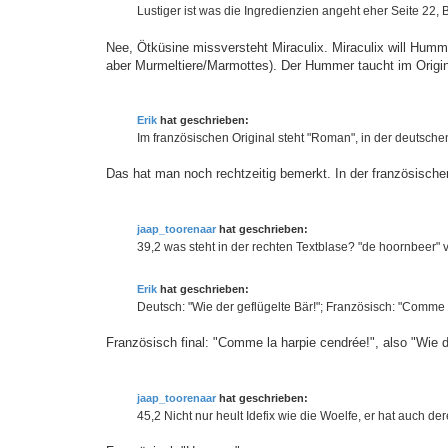
Lustiger ist was die Ingredienzien angeht eher Seite 22, 
Nee, Ötküsine missversteht Miraculix. Miraculix will Hum
aber Murmeltiere/Marmottes). Der Hummer taucht im Origin
Erik
hat geschrieben:
Im französischen Original steht "Roman", in der deutschen
Das hat man noch rechtzeitig bemerkt. In der französische
jaap_toorenaar
hat geschrieben:
39,2 was steht in der rechten Textblase? "de hoornbeer" v
Erik
hat geschrieben:
Deutsch: "Wie der geflügelte Bär!"; Französisch: "Comme l
Französisch final: "Comme la harpie cendrée!", also "Wie 
jaap_toorenaar
hat geschrieben:
45,2 Nicht nur heult Idefix wie die Woelfe, er hat auch de