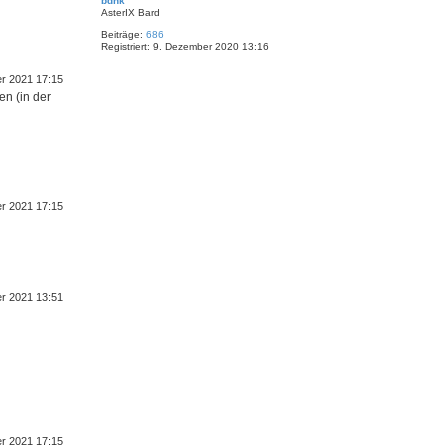
bdhk
c
AsterIX Bard
h
Beiträge:
686
o
Registriert:
9. Dezember 2020 13:16
b
e
er 2021 17:15
n
en (in der
er 2021 17:15
er 2021 13:51
er 2021 17:15