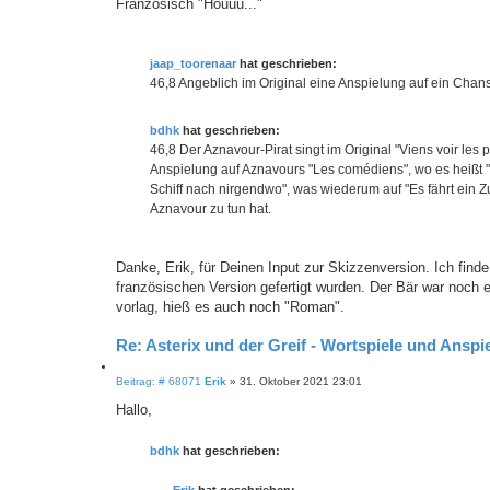
Französisch "Houuu..."
jaap_toorenaar
hat geschrieben:
46,8 Angeblich im Original eine Anspielung auf ein Chans
bdhk
hat geschrieben:
46,8 Der Aznavour-Pirat singt im Original "Viens voir les
Anspielung auf Aznavours "Les comédiens", wo es heißt "Vi
Schiff nach nirgendwo", was wiederum auf "Es fährt ein Z
Aznavour zu tun hat.
Danke, Erik, für Deinen Input zur Skizzenversion. Ich find
französischen Version gefertigt wurden. Der Bär war noch e
vorlag, hieß es auch noch "Roman".
Re: Asterix und der Greif - Wortspiele und Anspie
Z
B
Beitrag: # 68071
Erik
»
31. Oktober 2021 23:01
i
e
i
t
Hallo,
t
i
r
e
a
bdhk
hat geschrieben:
r
g
e
n