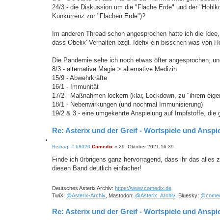
n
24/3 - die Diskussion um die "Flache Erde" und der "Hohlko
Konkurrenz zur "Flachen Erde")?
Im anderen Thread schon angesprochen hatte ich die Idee,
dass Obelix' Verhalten bzgl. Idefix ein bisschen was von H
Die Pandemie sehe ich noch etwas öfter angesprochen, und 
8/3 - alternative Magie > alternative Medizin
15/9 - Abwehrkräfte
16/1 - Immunität
17/2 - Maßnahmen lockern (klar, Lockdown, zu "ihrem eige
18/1 - Nebenwirkungen (und nochmal Immunisierung)
19/2 & 3 - eine umgekehrte Anspielung auf Impfstoffe, die
Re: Asterix und der Greif - Wortspiele und Anspie
Z
B
Beitrag: # 68020
Comedix
»
29. Oktober 2021 16:39
i
e
i
t
Finde ich ürbrigens ganz hervorragend, dass ihr das alles 
t
i
diesen Band deutlich einfacher!
r
e
a
r
g
e
Deutsches Asterix Archiv:
https://www.comedix.de
n
TwiX:
@Asterix-Archiv
, Mastodon:
@Asterix_Archiv
, Bluesky:
@comed
Re: Asterix und der Greif - Wortspiele und Anspie