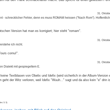
31. Oktob
nt - schrecklicher Fehler, denn es muss ROMAM heissen ("Nach Rom"). Hoffentlich
utschen Version hat man es korrigiert; hier steht "romam".
31. Oktob
erstehe ich nicht.
ours cornu!".
31. Oktob
ren Dialekt mit gespiegeltem E.
eine Textblasen von Obelix und Idefix (wird sicherlich in der Album-Version 
ht der Witz verloren, weil Idefix "Wuuh..." sagt und da also kein "e" drin is
hrt
, S. 5)