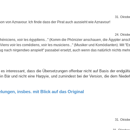
31. Oktob
on von Aznavour. Ich finde dass der Pirat auch aussieht wie Aznavour!
24. Oktob
 phéniciens, voir les égyptiens..." (Komm die Phönizier anschauen, die Ägypter ansch
ens voir les comédiens, voir les musiciens..." (Musiker und Komödianten). Mit "Es 
ug nach nirgendwo anspielt" passabel ersetzt, auch wenn das natürlich nichts mehr
e es interessant, dass die Übersetzungen offenbar nicht auf Basis der endgült
in Bär und nicht eine Harpyie, und zumindest bei der Version, die dem Nieder
lungen, insbes. mit Blick auf das Original
31. Oktob