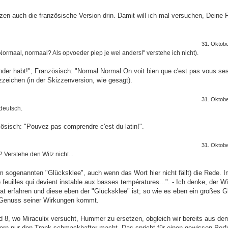
zen auch die französische Version drin. Damit will ich mal versuchen, Deine 
31. Oktob
("Normaal, normaal? Als opvoeder piep je wel anders!" verstehe ich nicht).
nder habt!"; Französisch: "Normal Normal On voit bien que c'est pas vous ses
zzeichen (in der Skizzenversion, wie gesagt).
31. Oktob
/deutsch.
zösisch: "Pouvez pas comprendre c'est du latin!".
31. Oktob
 Verstehe den Witz nicht...
em sogenannten "Glücksklee", auch wenn das Wort hier nicht fällt) die Rede. 
feuilles qui devient instable aux basses températures...". - Ich denke, der Wit
tat erfahren und diese eben der "Glücksklee" ist; so wie es eben ein großes G
n Genuss seiner Wirkungen kommt.
ild 8, wo Miraculix versucht, Hummer zu ersetzen, obgleich wir bereits aus de
ern nur den Trank schmackhafter macht. Das spricht für einen gewissen Per