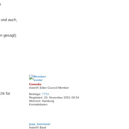
n
 und auch,
n gesagt):
N
a
c
h
Comedix
o
AsterIX Elder Council Member
b
ht für
Beiträge:
7753
e
Registriert:
20. November 2001 09:54
n
Wohnort:
Hamburg
Kontaktdaten:
K
o
n
t
N
a
a
k
jaap_toorenaar
c
t
AsterIX Bard