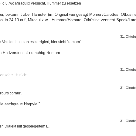
Bild 8, wo Miraculix versucht, Hummer zu ersetzen
mer, bekommt aber Hamster (im Original wie gesagt Möhren/Carottes, Ötküsine
al in 24,10 auf, Miraculix will Hummer/Homard, Ötküsine versteht Speck/Lard
31. Oktob
 Version hat man es korrigiert; hier steht "romam".
n Endversion ist es richtig Romam.
31. Oktob
erstehe ich nicht.
31. Oktob
'ours cornu!".
die aschgraue Harpyie!"
31. Oktob
ren Dialekt mit gespiegeltem E.