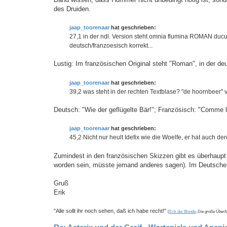
des Druiden.
jaap_toorenaar
hat geschrieben:
27,1 in der ndl. Version steht omnia flumina ROMAN ducu
deutsch/franzoesisch korrekt...
Lustig: Im französischen Original steht "Roman", in der de
jaap_toorenaar
hat geschrieben:
39,2 was steht in der rechten Textblase? "de hoornbeer" v
Deutsch: "Wie der geflügelte Bär!"; Französisch: "Comme l'
jaap_toorenaar
hat geschrieben:
45,2 Nicht nur heult Idefix wie die Woelfe, er hat auch de
Zumindest in den französischen Skizzen gibt es überhaupt k
worden sein, müsste jemand anderes sagen). Im Deutschen ge
Gruß
Erik
"Alle sollt ihr noch sehen, daß ich habe recht!"
(
Erik der Blonde
,
Die große Überfa