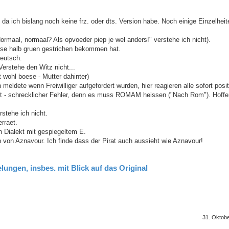
, da ich bislang noch keine frz. oder dts. Version habe. Noch einige Einzelhei
"Normaal, normaal? Als opvoeder piep je wel anders!" verstehe ich nicht).
ase halb gruen gestrichen bekommen hat.
deutsch.
Verstehe den Witz nicht...
t wohl boese - Mutter dahinter)
eldete wenn Freiwilliger aufgefordert wurden, hier reagieren alle sofort posit
t - schrecklicher Fehler, denn es muss ROMAM heissen ("Nach Rom"). Hoffen
rstehe ich nicht.
rraet.
en Dialekt mit gespiegeltem E.
n von Aznavour. Ich finde dass der Pirat auch aussieht wie Aznavour!
lungen, insbes. mit Blick auf das Original
31. Oktob