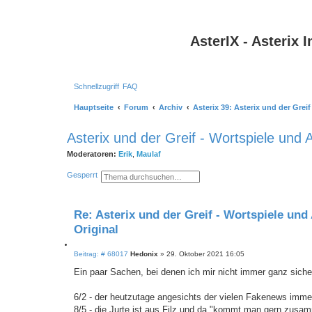
AsterIX - Asterix
Schnellzugriff
FAQ
Hauptseite
Forum
Archiv
Asterix 39: Asterix und der Greif
Asterix und der Greif - Wortspiele und A
Moderatoren:
Erik
,
Maulaf
S
E
Gesperrt
u
r
c
w
h
e
e
i
Re: Asterix und der Greif - Wortspiele und
t
e
Original
r
t
e
Z
B
Beitrag: # 68017
Hedonix
»
29. Oktober 2021 16:05
S
i
e
u
i
t
Ein paar Sachen, bei denen ich mir nicht immer ganz sicher
c
t
i
h
r
e
e
a
6/2 - der heutzutage angesichts der vielen Fakenews imm
r
g
8/5 - die Jurte ist aus Filz und da "kommt man gern zusamm
e