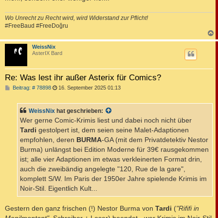
Wo Unrecht zu Recht wird, wird Widerstand zur Pflicht!
#FreeBaud #FreeDoğru
c
WeissNix
AsterIX Bard
Re: Was lest ihr außer Asterix für Comics?
B
Beitrag: # 78898
16. September 2025 01:13
e
i
t
WeissNix
hat geschrieben:
r
a
Wer gerne Comic-Krimis liest und dabei noch nicht über
g
Tardi
gestolpert ist, dem seien seine Malet-Adaptionen
empfohlen, deren
BURMA
-GA (mit dem Privatdetektiv Nestor
Burma) unlängst bei Edition Moderne für 39€ rausgekommen
ist; alle vier Adaptionen im etwas verkleinerten Format drin,
auch die zweibändig angelegte "120, Rue de la gare",
komplett S/W. Im Paris der 1950er Jahre spielende Krimis im
Noir-Stil. Eigentlich Kult...
Gestern den ganz frischen (!) Nestor Burma von
Tardi
(
"Rififi in
Menilmontant"
, Schreiber + Leser) beendet - wer Krimis im Noir-Stil