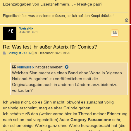
Lizenzabgaben von Lizenznehmern… - N'est-çe pas?
Eigentlich hätte was passieren müssen, als ich auf den Knopf drückte!
c
WeissNix
AsterIX Bard
Re: Was lest ihr außer Asterix für Comics?
B
Beitrag: # 74716
9. Dezember 2023 19:26
e
i
t
Nullnullsix
hat geschrieben:
r
a
Welchen Sinn macht es einen Band ohne Worte in 'eigenen
g
National-Ausgaben' zu veröffentlichen statt die
Originalausgabe auch in anderen Ländern anzubieten/zu
verkaufen?
Ich weiss nicht, ob es Sinn macht; obwohl es zunächst völlig
unsinnig erscheint, mag es aber Gründe geben:
Ich schätze zB den (weiter vorne hier im Thread meiner Erinnerung
nach schon mal vorgestellten) Autor
Gregory Panaccione
sehr,
der schon einige Werke ganz ohne Worte herausgebracht hat (die