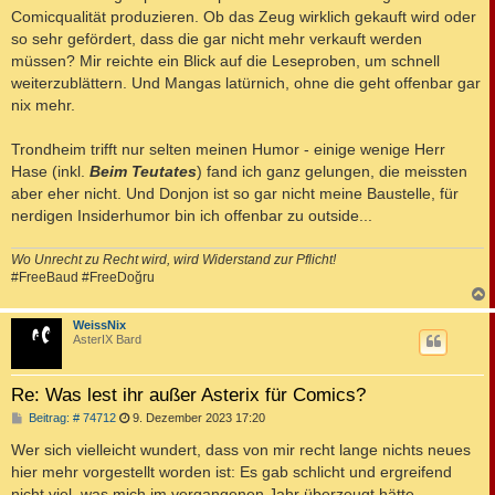
Comicqualität produzieren. Ob das Zeug wirklich gekauft wird oder
so sehr gefördert, dass die gar nicht mehr verkauft werden
müssen? Mir reichte ein Blick auf die Leseproben, um schnell
weiterzublättern. Und Mangas latürnich, ohne die geht offenbar gar
nix mehr.
Trondheim trifft nur selten meinen Humor - einige wenige Herr
Hase (inkl.
Beim Teutates
) fand ich ganz gelungen, die meissten
aber eher nicht. Und Donjon ist so gar nicht meine Baustelle, für
nerdigen Insiderhumor bin ich offenbar zu outside...
Wo Unrecht zu Recht wird, wird Widerstand zur Pflicht!
#FreeBaud #FreeDoğru
c
WeissNix
AsterIX Bard
Re: Was lest ihr außer Asterix für Comics?
B
Beitrag: # 74712
9. Dezember 2023 17:20
e
i
Wer sich vielleicht wundert, dass von mir recht lange nichts neues
t
hier mehr vorgestellt worden ist: Es gab schlicht und ergreifend
r
a
nicht viel, was mich im vergangenen Jahr überzeugt hätte.