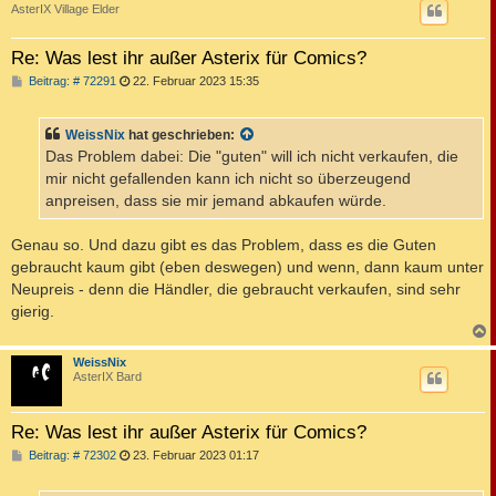
AsterIX Village Elder
Re: Was lest ihr außer Asterix für Comics?
B
Beitrag: # 72291
22. Februar 2023 15:35
e
i
t
WeissNix
hat geschrieben:
r
a
Das Problem dabei: Die "guten" will ich nicht verkaufen, die
g
mir nicht gefallenden kann ich nicht so überzeugend
anpreisen, dass sie mir jemand abkaufen würde.
Genau so. Und dazu gibt es das Problem, dass es die Guten
gebraucht kaum gibt (eben deswegen) und wenn, dann kaum unter
Neupreis - denn die Händler, die gebraucht verkaufen, sind sehr
gierig.
c
WeissNix
AsterIX Bard
Re: Was lest ihr außer Asterix für Comics?
B
Beitrag: # 72302
23. Februar 2023 01:17
e
i