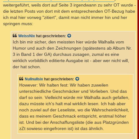
a
weitergeführt, weils dort auf Seite 3 irgendwann zu sehr OT wurde -
g
die letzten Posts von dort mit dem entsprechenden OT-Bezug habe
ich mal hier vorweg "zitiert", damit man nicht immer hin und her
springen muss:
WeissNix
hat geschrieben:
Ich bin mir sicher, den meissten hier würde Walhalla vom
Humor und auch den Zeichnungen (spätestens ab Album Nr.
3 in Band 1 der GA) durchaus zusagen, zumal es eine
wirklich vorbildlich editierte Ausgabe ist - aber wer nicht will,
der hat schon.
Nullnullsix
hat geschrieben:
However: Wir halten fest: Wir haben zuweilen
unterschiedliche Geschmäcker und Vorlieben. Und das
darf so sein. Vielleicht würde mir Walhalla auch gefallen,
dazu müsste ich's halt mal wirklich lesen. Ich hab aber
noch zuviel auf der Leseliste, wo die Wahrscheinlichkeit,
dass es meinem Geschmack entspricht, erstmal höher
ist. Und bei der Anschaffungsliste (die aus Platzgründen
zZt sowieso eingefroren ist) ist das ähnlich.