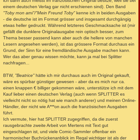
ich dann auch meisst im französischen Original besitze, weil sie bei
einem deutschen Verlag gar nicht erschienen sind). Den Band
"Toby mon ami"/"Mein Freund Toby"
kenne ich in beiden Ausgaben
- die deutsche ist im Format grösser und insgesamt durchgängig
etwas heller gedruckt. Während letzteres Geschmacksache ist (mir
gefällt die dunklere Originalausgabe rein optisch besser, zum
Thema besser passend kann aber auch die hellere von manchen
Lesern angesehen werden), ist das grössere Format durchaus ein
Grund, der Sinn für eine fremdländische Ausgabe machen kann.
Wer das aber genau wissen möchte, kann ja mal bei Splitter
nachfragen...
BTW,
"Beatrice"
hätte ich mir durchaus auch im Original gekauft,
wäre es spürbar günstiger gewesen - aber da es mich nur ca.
einen knappen € billiger gekommen wäre, unterstütze ich mit dem
Kauf lieber einen deutschen Verlag (auch wenn SPLITTER es
vielleicht nicht so nötig hat wie manch anderer) und meinen Online-
Händler, der nicht wie A***on auch die französischen Ausgaben
führt.
Ich vermute, hier hat SPLITTER zugegriffen, da die zuerst
rausgebrachte zweite Arbeit von Mertens mit Text gut
eingeschlagen ist, und viele Comic-Sammler offenbar ein
harmonischer Buchrückenanblick im Regal wichtiger ist als der