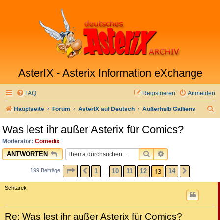
AsterIX - Asterix Information eXchange
FAQ
Registrieren
Anmelden
S
Hauptseite
Forum
AsterIX auf Deutsch
Außerhalb Galliens
u
Was lest ihr außer Asterix für Comics?
c
Moderator:
Comedix
h
SUCHE
ERWEITERTE SU
ANTWORTEN
e
SEITE
13
VON
14
13
1
10
11
12
14
199 Beiträge
VORHERIGE
NÄCHST
…
Schtarek
Re: Was lest ihr außer Asterix für Comics?