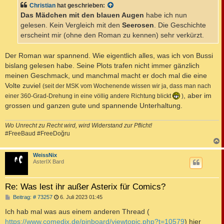
t
Christian
hat geschrieben:
r
a
Das Mädchen mit den blauen Augen
habe ich nun
g
gelesen. Kein Vergleich mit den
Seerosen
. Die Geschichte
erscheint mir (ohne den Roman zu kennen) sehr verkürzt.
Der Roman war spannend. Wie eigentlich alles, was ich von Bussi
bislang gelesen habe. Seine Plots trafen nicht immer gänzlich
meinen Geschmack, und manchmal macht er doch mal die eine
Volte zuviel
(seit der MSK vom Wochenende wissen wir ja, dass man nach
, aber im
einer 360-Grad-Drehung in eine völlig andere Richtung blickt
)
grossen und ganzen gute und spannende Unterhaltung.
Wo Unrecht zu Recht wird, wird Widerstand zur Pflicht!
#FreeBaud #FreeDoğru
c
WeissNix
AsterIX Bard
Re: Was lest ihr außer Asterix für Comics?
B
Beitrag: # 73257
6. Juli 2023 01:45
e
i
Ich hab mal was aus einem anderen Thread (
t
https://www.comedix.de/pinboard/viewtopic.php?t=10579
) hier
r