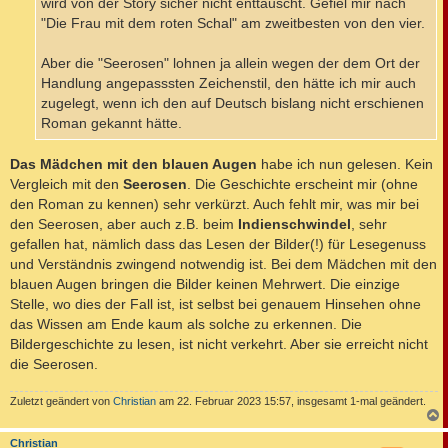
wird von der Story sicher nicht enttäuscht. Gefiel mir nach
"Die Frau mit dem roten Schal" am zweitbesten von den vier.
Aber die "Seerosen" lohnen ja allein wegen der dem Ort der
Handlung angepasssten Zeichenstil, den hätte ich mir auch
zugelegt, wenn ich den auf Deutsch bislang nicht erschienen
Roman gekannt hätte.
Das Mädchen mit den blauen Augen
habe ich nun gelesen. Kein
Vergleich mit den
Seerosen
. Die Geschichte erscheint mir (ohne
den Roman zu kennen) sehr verkürzt. Auch fehlt mir, was mir bei
den Seerosen, aber auch z.B. beim
Indienschwindel
, sehr
gefallen hat, nämlich dass das Lesen der Bilder(!) für Lesegenuss
und Verständnis zwingend notwendig ist. Bei dem Mädchen mit den
blauen Augen bringen die Bilder keinen Mehrwert. Die einzige
Stelle, wo dies der Fall ist, ist selbst bei genauem Hinsehen ohne
das Wissen am Ende kaum als solche zu erkennen. Die
Bildergeschichte zu lesen, ist nicht verkehrt. Aber sie erreicht nicht
die Seerosen.
Zuletzt geändert von
Christian
am 22. Februar 2023 15:57, insgesamt 1-mal geändert.
c
Christian