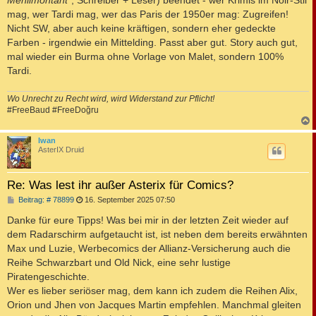
mag, wer Tardi mag, wer das Paris der 1950er mag: Zugreifen!
Nicht SW, aber auch keine kräftigen, sondern eher gedeckte
Farben - irgendwie ein Mittelding. Passt aber gut. Story auch gut,
mal wieder ein Burma ohne Vorlage von Malet, sondern 100%
Tardi.
Wo Unrecht zu Recht wird, wird Widerstand zur Pflicht!
#FreeBaud #FreeDoğru
c
Iwan
AsterIX Druid
Re: Was lest ihr außer Asterix für Comics?
B
Beitrag: # 78899
16. September 2025 07:50
e
i
Danke für eure Tipps! Was bei mir in der letzten Zeit wieder auf
t
dem Radarschirm aufgetaucht ist, ist neben dem bereits erwähnten
r
a
Max und Luzie, Werbecomics der Allianz-Versicherung auch die
g
Reihe Schwarzbart und Old Nick, eine sehr lustige
Piratengeschichte.
Wer es lieber seriöser mag, dem kann ich zudem die Reihen Alix,
Orion und Jhen von Jacques Martin empfehlen. Manchmal gleiten