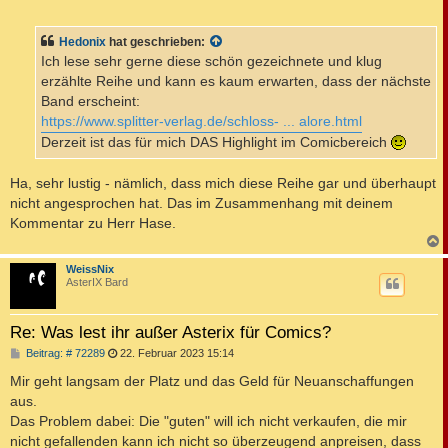
e
i
t
Hedonix
hat geschrieben:
r
a
Ich lese sehr gerne diese schön gezeichnete und klug
g
erzählte Reihe und kann es kaum erwarten, dass der nächste
Band erscheint:
https://www.splitter-verlag.de/schloss- ... alore.html
Derzeit ist das für mich DAS Highlight im Comicbereich
Ha, sehr lustig - nämlich, dass mich diese Reihe gar und überhaupt
nicht angesprochen hat. Das im Zusammenhang mit deinem
Kommentar zu Herr Hase.
c
WeissNix
AsterIX Bard
Re: Was lest ihr außer Asterix für Comics?
B
Beitrag: # 72289
22. Februar 2023 15:14
e
i
Mir geht langsam der Platz und das Geld für Neuanschaffungen
t
aus.
r
a
Das Problem dabei: Die "guten" will ich nicht verkaufen, die mir
g
nicht gefallenden kann ich nicht so überzeugend anpreisen, dass