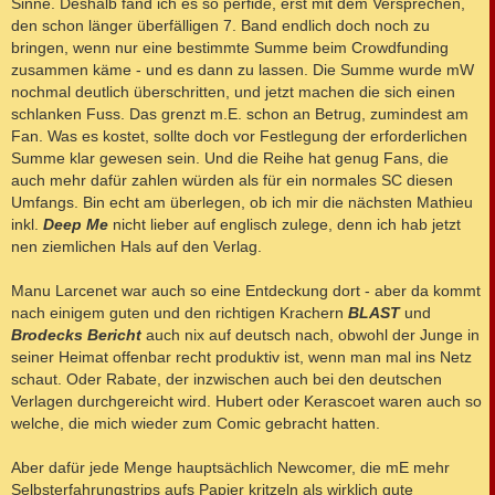
Sinne. Deshalb fand ich es so perfide, erst mit dem Versprechen,
den schon länger überfälligen 7. Band endlich doch noch zu
bringen, wenn nur eine bestimmte Summe beim Crowdfunding
zusammen käme - und es dann zu lassen. Die Summe wurde mW
nochmal deutlich überschritten, und jetzt machen die sich einen
schlanken Fuss. Das grenzt m.E. schon an Betrug, zumindest am
Fan. Was es kostet, sollte doch vor Festlegung der erforderlichen
Summe klar gewesen sein. Und die Reihe hat genug Fans, die
auch mehr dafür zahlen würden als für ein normales SC diesen
Umfangs. Bin echt am überlegen, ob ich mir die nächsten Mathieu
inkl.
Deep Me
nicht lieber auf englisch zulege, denn ich hab jetzt
nen ziemlichen Hals auf den Verlag.
Manu Larcenet war auch so eine Entdeckung dort - aber da kommt
nach einigem guten und den richtigen Krachern
BLAST
und
Brodecks Bericht
auch nix auf deutsch nach, obwohl der Junge in
seiner Heimat offenbar recht produktiv ist, wenn man mal ins Netz
schaut. Oder Rabate, der inzwischen auch bei den deutschen
Verlagen durchgereicht wird. Hubert oder Kerascoet waren auch so
welche, die mich wieder zum Comic gebracht hatten.
Aber dafür jede Menge hauptsächlich Newcomer, die mE mehr
Selbsterfahrungstrips aufs Papier kritzeln als wirklich gute