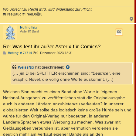
Wo Unrecht zu Recht wird, wird Widerstand zur Pflicht!
#FreeBaud #FreeDoğru
c
Nullnullsix
AsterIX Bard
Re: Was lest ihr außer Asterix für Comics?
B
Beitrag: # 74714
9. Dezember 2023 18:31
e
i
t
WeissNix
hat geschrieben:
r
a
(… )in D bei SPLITTER erschienen sind:
"Beatrice"
, eine
g
Graphic Novel, die völlig ohne Worte auskommt, (…)
Welchen Sinn macht es einen Band ohne Worte in 'eigenen
National-Ausgaben' zu veröffentlichen statt die Originalausgabe
auch in anderen Ländern anzubieten/zu verkaufen? In unserer
globalisierten Welt sollte das logistisch keine große Hürde sein und
würde für den Original-Verlag nur bedeuten, in anderen
Ländern/Sprachen etwas Werbung zu machen. Was zwar mit
Geldausgeben verbunden ist, aber vermutlich verdienen sie
deutlich mehr am Verkauf eigener Bände als an den