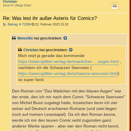
c
Christian
AsterIX Village Elder
Re: Was lest ihr außer Asterix für Comics?
B
Beitrag: # 72290
22. Februar 2023 15:32
e
i
t
WeissNix
hat geschrieben:
r
a
g
Christian
hat geschrieben:
Mich reizt ja gerade das kommende
https://www.splitter-verlag.de/maedchen ... augen.html
,
nachdem ich die Schwarzen Seerosen (
https://www.splitter-verlag.de/schwarze-seerosen.html
)
so super fand.
Den Roman von "Das Mädchen mit den blauen Augen" war
der erste, den ich mir nach dem Comic "Schwarze Seerosen"
von Michel Bussi zugelegt hatte, inzwischen kenn ich vier
seiner auf Deutsch erschienen Romane (und zwei liegen
noch auf meinen Lesestapel). Da ich den Roman kenne,
werde ich mir den teuren Comic wohl zugunsten ganz
anderer Werke sparen - aber wer den Roman nicht kennt,