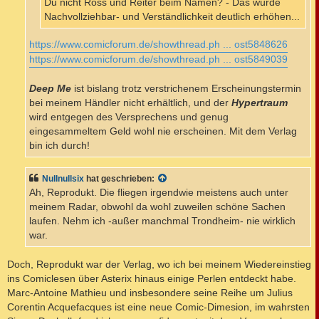
Du nicht Ross und Reiter beim Namen? - Das würde
Nachvollziehbar- und Verständlichkeit deutlich erhöhen...
https://www.comicforum.de/showthread.ph ... ost5848626
https://www.comicforum.de/showthread.ph ... ost5849039
Deep Me
ist bislang trotz verstrichenem Erscheinungstermin
bei meinem Händler nicht erhältlich, und der
Hypertraum
wird entgegen des Versprechens und genug
eingesammeltem Geld wohl nie erscheinen. Mit dem Verlag
bin ich durch!
Nullnullsix
hat geschrieben:
Ah, Reprodukt. Die fliegen irgendwie meistens auch unter
meinem Radar, obwohl da wohl zuweilen schöne Sachen
laufen. Nehm ich -außer manchmal Trondheim- nie wirklich
war.
Doch, Reprodukt war der Verlag, wo ich bei meinem Wiedereinstieg
ins Comiclesen über Asterix hinaus einige Perlen entdeckt habe.
Marc-Antoine Mathieu und insbesondere seine Reihe um Julius
Corentin Acquefacques ist eine neue Comic-Dimesion, im wahrsten