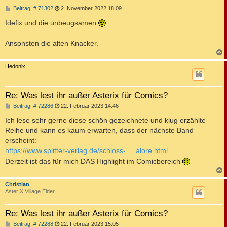
B
Beitrag: # 71302
2. November 2022 18:09
e
i
Idefix und die unbeugsamen
t
r
a
Ansonsten die alten Knacker.
g
c
Hedonix
Re: Was lest ihr außer Asterix für Comics?
B
Beitrag: # 72286
22. Februar 2023 14:46
e
i
Ich lese sehr gerne diese schön gezeichnete und klug erzählte
t
Reihe und kann es kaum erwarten, dass der nächste Band
r
a
erscheint:
g
https://www.splitter-verlag.de/schloss- ... alore.html
Derzeit ist das für mich DAS Highlight im Comicbereich
c
Christian
AsterIX Village Elder
Re: Was lest ihr außer Asterix für Comics?
B
Beitrag: # 72288
22. Februar 2023 15:05