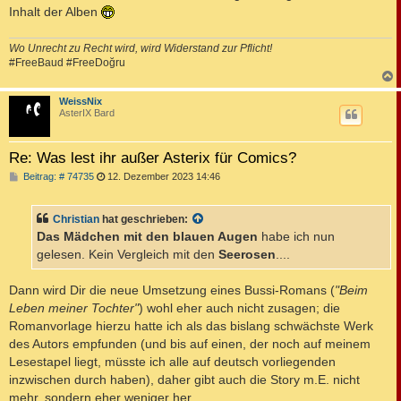
Inhalt der Alben
Wo Unrecht zu Recht wird, wird Widerstand zur Pflicht!
#FreeBaud #FreeDoğru
c
WeissNix
AsterIX Bard
Re: Was lest ihr außer Asterix für Comics?
B
Beitrag: # 74735
12. Dezember 2023 14:46
e
i
t
Christian
hat geschrieben:
r
a
Das Mädchen mit den blauen Augen
habe ich nun
g
gelesen. Kein Vergleich mit den
Seerosen
....
Dann wird Dir die neue Umsetzung eines Bussi-Romans (
"Beim
Leben meiner Tochter"
) wohl eher auch nicht zusagen; die
Romanvorlage hierzu hatte ich als das bislang schwächste Werk
des Autors empfunden (und bis auf einen, der noch auf meinem
Lesestapel liegt, müsste ich alle auf deutsch vorliegenden
inzwischen durch haben), daher gibt auch die Story m.E. nicht
mehr, sondern eher weniger her...