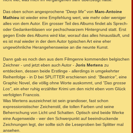
g
Das oben schon angesprochene
"Deep Me"
von
Marc-Antoine
Mathieu
ist wieder eine Empfehlung wert, wie mehr oder weniger
alles von dem Autor. Ein grosser Teil des Albums findet als Sprech-
oder Gedankenblasen vor pechschwarzem Hintergrund statt. Erst
gegen Ende des Albums wird klar, worauf das alles hinausläuft, und
es ist mal wieder in der dem Autor typischen Art eine eher
ungewöhnliche Herangehensweise an die neunte Kunst.
Dann gab es noch den aus dem Filmgenre kommenden belgischen
Zeichner - und jetzt eben auch Autor -
Joris Mertens
zu
entdecken, dessen beide Erstlinge - allerdings in umgekehrter
Reihenfolge - in D bei SPLITTER erschienen sind:
"Beatrice"
, eine
Graphic Novel, die völlig ohne Worte auskommt, und
"Das grosse
Los"
, ein eher ruhig erzählter Krimi um den nicht eben vom Glück
verfolgten Francois.
Was Mertens auszeichnet ist sein grandioser, fast schon
expressionistischer Zeichenstil, die tollen Farben und seine
Beherrschung von Licht und Schatten. Optisch sind beide Werke
eine Augenweide - wer den Schwerpunkt auf beeindruckende
Zeichnungen legt, der sollte sich die Leseproben bei Splitter mal
ansehen.