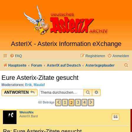
AsterIX - Asterix Information eXchange
FAQ
Registrieren
Anmelden
S
Hauptseite
Forum
AsterIX auf Deutsch
Asterixgeplauder
u
Eure Asterix-Zitate gesucht
c
Moderatoren:
Erik
,
Maulaf
h
SUCHE
ERWEITERTE SU
ANTWORTEN
e
2
1
3
4
60 Beiträge
VORHERIGE
NÄCHSTE
WeissNix
AsterIX Bard
Re: Eure Asterix-Zitate gesucht