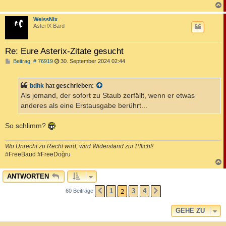
c
WeissNix
AsterIX Bard
Re: Eure Asterix-Zitate gesucht
B
Beitrag: # 76919
30. September 2024 02:44
e
i
t
bdhk
hat geschrieben:
r
a
Als jemand, der sofort zu Staub zerfällt, wenn er etwas
g
anderes als eine Erstausgabe berührt...
So schlimm?
Wo Unrecht zu Recht wird, wird Widerstand zur Pflicht!
#FreeBaud #FreeDoğru
c
ANTWORTEN
2
1
3
4
60 Beiträge
VORHERIGE
NÄCHSTE
GEHE ZU