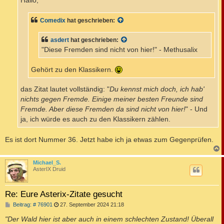
Hallo,
g
Comedix
hat geschrieben:
asdert
hat geschrieben:
"Diese Fremden sind nicht von hier!" - Methusalix
Gehört zu den Klassikern.
das Zitat lautet vollständig: "
Du kennst mich doch, ich hab'
nichts gegen Fremde. Einige meiner besten Freunde sind
Fremde. Aber diese Fremden da sind nicht von hier!
" - Und
ja, ich würde es auch zu den Klassikern zählen.
Es ist dort Nummer 36. Jetzt habe ich ja etwas zum Gegenprüfen.
c
Michael_S.
AsterIX Druid
Re: Eure Asterix-Zitate gesucht
B
Beitrag: # 76901
27. September 2024 21:18
e
i
"Der Wald hier ist aber auch in einem schlechten Zustand! Überall
t