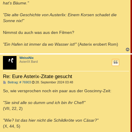
hat’s Bäume."
r
a
g
"Die alte Geschichte von Austerlix: Einem Korsen schadet die
Sonne nix!"
Nimmst du auch was aus den Filmen?
"Ein Hafen ist immer da wo Wasser ist!"
(Asterix erobert Rom)
c
WeissNix
AsterIX Bard
Re: Eure Asterix-Zitate gesucht
B
Beitrag: # 76903
28. September 2024 03:48
e
i
So, wie versprochen noch ein paar aus der Goscinny-Zeit:
t
r
a
"Sie sind alle so dumm und ich bin ihr Chef!"
g
(VII, 22, 2)
"Wie? Ist das hier nicht die Schildkröte von Cäsar?"
(X, 44, 5)