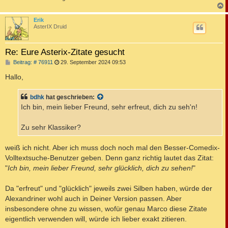
c
Erik
AsterIX Druid
Re: Eure Asterix-Zitate gesucht
B
Beitrag: # 76911
29. September 2024 09:53
e
i
Hallo,
t
r
a
bdhk
hat geschrieben:
g
Ich bin, mein lieber Freund, sehr erfreut, dich zu seh'n!
Zu sehr Klassiker?
weiß ich nicht. Aber ich muss doch noch mal den Besser-Comedix-
Volltextsuche-Benutzer geben. Denn ganz richtig lautet das Zitat:
"
Ich bin, mein lieber Freund, sehr glücklich, dich zu sehen!
"
Da "erfreut" und "glücklich" jeweils zwei Silben haben, würde der
Alexandriner wohl auch in Deiner Version passen. Aber
insbesondere ohne zu wissen, wofür genau Marco diese Zitate
eigentlich verwenden will, würde ich lieber exakt zitieren.