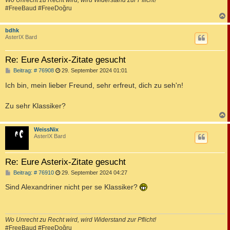
Wo Unrecht zu Recht wird, wird Widerstand zur Pflicht!
#FreeBaud #FreeDoğru
c
bdhk
AsterIX Bard
Re: Eure Asterix-Zitate gesucht
B
Beitrag: # 76908
29. September 2024 01:01
e
i
Ich bin, mein lieber Freund, sehr erfreut, dich zu seh'n!
t
r
a
Zu sehr Klassiker?
g
c
WeissNix
AsterIX Bard
Re: Eure Asterix-Zitate gesucht
B
Beitrag: # 76910
29. September 2024 04:27
e
i
Sind Alexandriner nicht per se Klassiker?
t
r
a
g
Wo Unrecht zu Recht wird, wird Widerstand zur Pflicht!
#FreeBaud #FreeDoğru