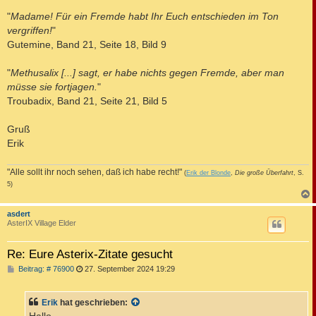
"
Madame! Für ein Fremde habt Ihr Euch entschieden im Ton
vergriffen!
"
Gutemine, Band 21, Seite 18, Bild 9
"
Methusalix [...] sagt, er habe nichts gegen Fremde, aber man
müsse sie fortjagen.
"
Troubadix, Band 21, Seite 21, Bild 5
Gruß
Erik
"Alle sollt ihr noch sehen, daß ich habe recht!"
(
Erik der Blonde
,
Die große Überfahrt
, S.
5)
c
asdert
AsterIX Village Elder
Re: Eure Asterix-Zitate gesucht
B
Beitrag: # 76900
27. September 2024 19:29
e
i
t
Erik
hat geschrieben:
r
a