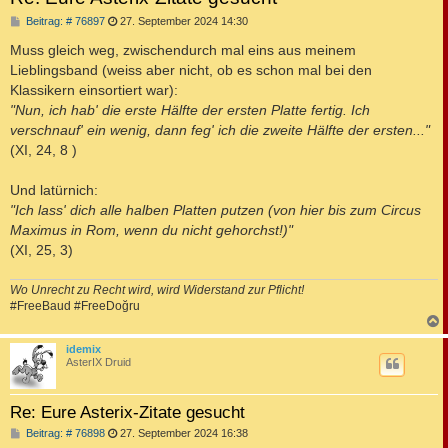
B
Beitrag: # 76897
27. September 2024 14:30
e
i
Muss gleich weg, zwischendurch mal eins aus meinem
t
Lieblingsband (weiss aber nicht, ob es schon mal bei den
r
a
Klassikern einsortiert war):
g
"Nun, ich hab' die erste Hälfte der ersten Platte fertig. Ich
verschnauf' ein wenig, dann feg' ich die zweite Hälfte der ersten..."
(XI, 24, 8 )
Und latürnich:
"Ich lass' dich alle halben Platten putzen (von hier bis zum Circus
Maximus in Rom, wenn du nicht gehorchst!)"
(XI, 25, 3)
Wo Unrecht zu Recht wird, wird Widerstand zur Pflicht!
#FreeBaud #FreeDoğru
c
idemix
AsterIX Druid
Re: Eure Asterix-Zitate gesucht
B
Beitrag: # 76898
27. September 2024 16:38
e