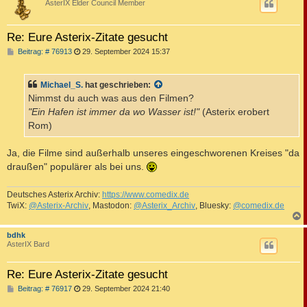
AsterIX Elder Council Member
Re: Eure Asterix-Zitate gesucht
B
Beitrag: # 76913
29. September 2024 15:37
e
i
t
Michael_S.
hat geschrieben:
r
a
Nimmst du auch was aus den Filmen?
g
"Ein Hafen ist immer da wo Wasser ist!"
(Asterix erobert
Rom)
Ja, die Filme sind außerhalb unseres eingeschworenen Kreises "da
draußen" populärer als bei uns.
Deutsches Asterix Archiv:
https://www.comedix.de
TwiX:
@Asterix-Archiv
, Mastodon:
@Asterix_Archiv
, Bluesky:
@comedix.de
c
bdhk
AsterIX Bard
Re: Eure Asterix-Zitate gesucht
B
Beitrag: # 76917
29. September 2024 21:40
e
i