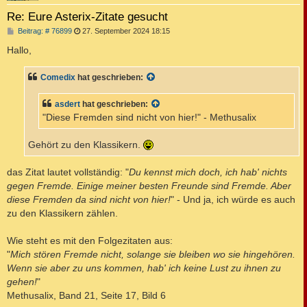
Re: Eure Asterix-Zitate gesucht
B
Beitrag: # 76899
27. September 2024 18:15
e
i
Hallo,
t
r
a
Comedix
hat geschrieben:
g
asdert
hat geschrieben:
"Diese Fremden sind nicht von hier!" - Methusalix
Gehört zu den Klassikern.
das Zitat lautet vollständig: "
Du kennst mich doch, ich hab' nichts
gegen Fremde. Einige meiner besten Freunde sind Fremde. Aber
diese Fremden da sind nicht von hier!
" - Und ja, ich würde es auch
zu den Klassikern zählen.
Wie steht es mit den Folgezitaten aus:
"
Mich stören Fremde nicht, solange sie bleiben wo sie hingehören.
Wenn sie aber zu uns kommen, hab' ich keine Lust zu ihnen zu
gehen!
"
Methusalix, Band 21, Seite 17, Bild 6