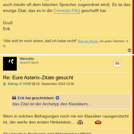
auch intuitiv oft dem falschen Sprecher zugeordnet wird). Es ist das
einzige Zitat, das es in die
Comedix-FAQ
geschafft hat.
Gruß
Erik
"Alle sollt ihr noch sehen, daß ich habe recht!"
(
Erik der Blonde
,
Die große Überfahrt
, S.
5)
c
WeissNix
AsterIX Bard
Re: Eure Asterix-Zitate gesucht
B
Beitrag: # 76905
28. September 2024 13:06
e
i
t
Erik
hat geschrieben:
r
a
das Zitat ist der Archetyp des Klassikers...
g
Wem in solchen Befragungen noch nie ein Klassiker rausgerutscht
ist, der werfe den ersten Hinkelstein...