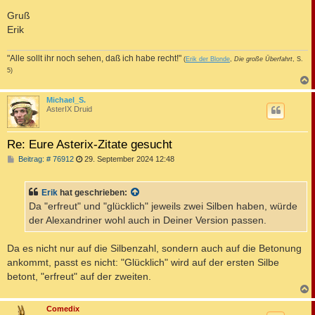
Gruß
Erik
"Alle sollt ihr noch sehen, daß ich habe recht!"
(
Erik der Blonde
,
Die große Überfahrt
, S.
5)
c
Michael_S.
AsterIX Druid
Re: Eure Asterix-Zitate gesucht
B
Beitrag: # 76912
29. September 2024 12:48
e
i
t
Erik
hat geschrieben:
r
a
Da "erfreut" und "glücklich" jeweils zwei Silben haben, würde
g
der Alexandriner wohl auch in Deiner Version passen.
Da es nicht nur auf die Silbenzahl, sondern auch auf die Betonung
ankommt, passt es nicht: "Glücklich" wird auf der ersten Silbe
betont, "erfreut" auf der zweiten.
c
Comedix