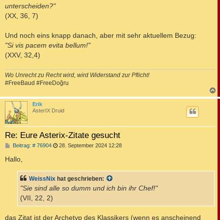
unterscheiden?"
(XX, 36, 7)
Und noch eins knapp danach, aber mit sehr aktuellem Bezug:
"Si vis pacem evita bellum!"
(XXV, 32,4)
Wo Unrecht zu Recht wird, wird Widerstand zur Pflicht!
#FreeBaud #FreeDoğru
c
Erik
AsterIX Druid
Re: Eure Asterix-Zitate gesucht
B
Beitrag: # 76904
28. September 2024 12:28
e
i
Hallo,
t
r
a
WeissNix
hat geschrieben:
g
"Sie sind alle so dumm und ich bin ihr Chef!"
(VII, 22, 2)
das Zitat ist der Archetyp des Klassikers (wenn es anscheinend