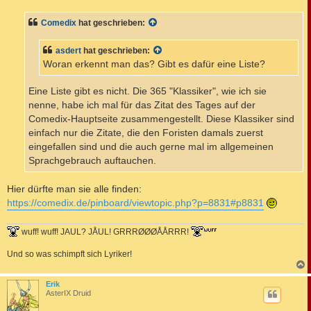
i
t
Comedix
hat geschrieben:
r
a
g
asdert
hat geschrieben:
Woran erkennt man das? Gibt es dafür eine Liste?
Eine Liste gibt es nicht. Die 365 "Klassiker", wie ich sie
nenne, habe ich mal für das Zitat des Tages auf der
Comedix-Hauptseite zusammengestellt. Diese Klassiker sind
einfach nur die Zitate, die den Foristen damals zuerst
eingefallen sind und die auch gerne mal im allgemeinen
Sprachgebrauch auftauchen.
Hier dürfte man sie alle finden:
https://comedix.de/pinboard/viewtopic.php?p=8831#p8831
wuff! wuff! JAUL? JÅUL! GRRRØØØÅÅRRR!
Und so was schimpft sich Lyriker!
c
Erik
AsterIX Druid