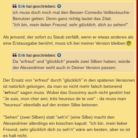
t
Erik
hat geschrieben:
r
a
ich muss doch noch mal den Besser-Comedix-Volltextsuche-
g
Benutzer geben. Denn ganz richtig lautet das Zitat:
"
Ich bin, mein lieber Freund, sehr glücklich, dich zu sehen!
"
Als jemand, der sofort zu Staub zerfällt, wenn er etwas anderes als
eine Erstausgabe berührt, muss ich bei meiner Version bleiben
Erik
hat geschrieben:
Da "erfreut" und "glücklich" jeweils zwei Silben haben, würde
der Alexandriner wohl auch in Deiner Version passen.
Der Ersatz von "erfreut" durch "glücklich" in den späteren Versionen
ist natürlich gelungen, da man so nicht mehr falsch betonend
"
er
freut" sagen muss. Wobei das Goscinny auch nicht gestört hat:
"Je suis, mon cher ami, très heureux de te voir" - da muss man
"heureux" ebenfalls auf der ersten Silbe betonen.
"Sehen" (zwei Silben) statt "seh'n" (eine Silbe) macht den
Alexandriner allerdings ein bisschen kaputt. "Ich bin, mein lieber
Freund, sehr glücklich dich zu seh'n" wäre am besten, aber so ist
es halt nicht.