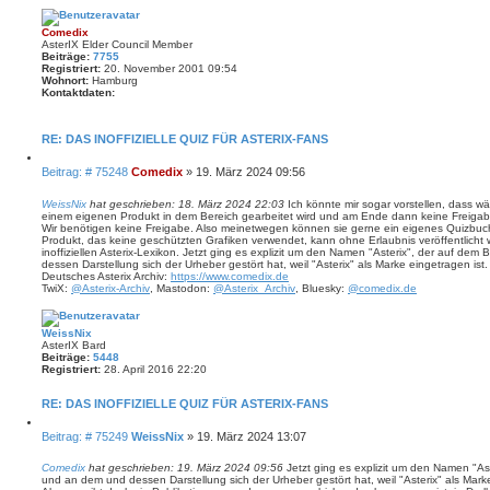
Comedix
AsterIX Elder Council Member
Beiträge:
7755
Registriert:
20. November 2001 09:54
Wohnort:
Hamburg
Kontaktdaten:
K
o
n
RE: DAS INOFFIZIELLE QUIZ FÜR ASTERIX-FANS
t
a
Z
B
Beitrag: # 75248
Comedix
»
19. März 2024 09:56
k
i
t
e
t
d
i
i
WeissNix
hat geschrieben:
18. März 2024 22:03
Ich könnte mir sogar vorstellen, dass w
a
e
einem eigenen Produkt in dem Bereich gearbeitet wird und am Ende dann keine Freigabe
t
t
r
Wir benötigen keine Freigabe. Also meinetwegen können sie gerne ein eigenes Quizbuch au
r
e
e
Produkt, das keine geschützten Grafiken verwendet, kann ohne Erlaubnis veröffentlich
n
a
n
inoffiziellen Asterix-Lexikon. Jetzt ging es explizit um den Namen "Asterix", der auf de
v
g
dessen Darstellung sich der Urheber gestört hat, weil "Asterix" als Marke eingetragen ist.
o
Deutsches Asterix Archiv:
https://www.comedix.de
n
TwiX:
@Asterix-Archiv
, Mastodon:
@Asterix_Archiv
, Bluesky:
@comedix.de
C
o
m
e
WeissNix
d
AsterIX Bard
i
Beiträge:
5448
x
Registriert:
28. April 2016 22:20
RE: DAS INOFFIZIELLE QUIZ FÜR ASTERIX-FANS
Z
B
Beitrag: # 75249
WeissNix
»
19. März 2024 13:07
i
e
t
i
i
Comedix
hat geschrieben:
19. März 2024 09:56
Jetzt ging es explizit um den Namen "As
e
und an dem und dessen Darstellung sich der Urheber gestört hat, weil "Asterix" als Marke
t