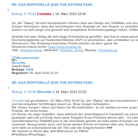
o
n
RE: DAS INOFFIZIELLE QUIZ FÜR ASTERIX-FANS
t
a
Z
B
Beitrag: # 75243
Comedix
»
18. März 2024 18:40
k
i
t
e
t
d
i
i
So, der "Dialog" mit dem französischen Urheber über das Design des Titelbildes und des
a
e
Zungen behaupten, dass das Verschleppen eine Strategie sei, den Gegner zu zermürben
t
t
r
einfach nur sehr lange und generell sehr komplizierte Entscheidungswege haben. Viellei
r
e
e
n
a
n
Deshalb hat mein Verlag die sehr kluge Entscheidung getroffen, das Ganze etwas ge
v
g
Erscheinungstermin auf September/Oktober 2025 zu verschieben, also unmittelbar vor d
o
Abenteuers. Den Schwung kostenloser Promo nehmen wir dann gerne mit.
n
Deutsches Asterix Archiv:
https://www.comedix.de
C
TwiX:
@Asterix-Archiv
, Mastodon:
@Asterix_Archiv
, Bluesky:
@comedix.de
o
m
e
d
WeissNix
i
AsterIX Bard
x
Beiträge:
5448
Registriert:
28. April 2016 22:20
RE: DAS INOFFIZIELLE QUIZ FÜR ASTERIX-FANS
Z
B
Beitrag: # 75246
WeissNix
»
18. März 2024 22:03
i
e
t
i
i
Comedix
hat geschrieben:
18. März 2024 18:40
So, der "Dialog" mit dem französischen 
e
und des erlaubten Schriftzuges dauert an. Böse Zungen behaupten...
t
r
Die "bösen Zungen" sitzen auf Seiten der Rechteinhaber - so ein tamtam um eine quasi
r
e
Produkt, die nichts kostet.
a
n
Ich könnte mir sogar vorstellen, dass während des Verschleppens in Frankreich an eine
g
gearbeitet wird und am Ende dann keine Freigabe Eures Produkts stehen wird... ich hätte 
unproblematisches Titelbild/Cover in der Schublade gehabt um beim ersten Anschein v
verzichtet. Verzug kostet auch, und heute werden Bücher im Internet über eine Suche gef
nicht mehr so entscheidend wie der Titel oder die entsprechenden ###.
Wo Unrecht zu Recht wird, wird Widerstand zur Pflicht!
#FreeBaud #FreeDoğru