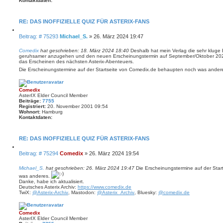
Kontaktdaten:
K
o
n
RE: DAS INOFFIZIELLE QUIZ FÜR ASTERIX-FANS
t
a
Z
B
Beitrag: # 75293
Michael_S.
»
26. März 2024 19:47
k
i
t
e
t
d
i
i
Comedix
hat geschrieben:
18. März 2024 18:40
Deshalb hat mein Verlag die sehr kluge
a
e
geruhsamer anzugehen und den neuen Erscheinungstermin auf September/Oktober 2025 
t
t
r
das Erscheinen des nächsten Asterix-Abenteuers.
r
e
e
Die Erscheinungstermine auf der Startseite von Comedix.de behaupten noch was ander
n
a
n
v
g
o
n
Comedix
M
AsterIX Elder Council Member
i
Beiträge:
7755
c
Registriert:
20. November 2001 09:54
h
Wohnort:
Hamburg
a
Kontaktdaten:
e
l
K
_
o
S
n
RE: DAS INOFFIZIELLE QUIZ FÜR ASTERIX-FANS
.
t
a
Z
B
Beitrag: # 75294
Comedix
»
26. März 2024 19:54
k
i
t
e
t
d
i
i
Michael_S.
hat geschrieben:
26. März 2024 19:47
Die Erscheinungstermine auf der Sta
a
e
t
was anderes.
t
r
r
Danke, habe ich aktualisiert.
e
e
Deutsches Asterix Archiv:
https://www.comedix.de
n
a
n
TwiX:
@Asterix-Archiv
, Mastodon:
@Asterix_Archiv
, Bluesky:
@comedix.de
v
g
o
n
C
Comedix
o
AsterIX Elder Council Member
m