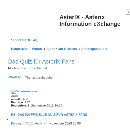
AsterIX - Asterix
Information eXchange
Schnellzugriff
FAQ
Hauptseite
Forum
AsterIX auf Deutsch
Asterixgeplauder
Das Quiz für Asterix-Fans
Moderatoren:
Erik
,
Maulaf
S
E
Antworten
u
r
c
w
h
e
e
i
t
Arnd
e
AsterIX Bard
r
Beiträge:
797
t
Registriert:
3. September 2019 20:09
e
S
RE: DAS INOFFIZIELLE QUIZ FÜR ASTERIX-FANS
u
c
h
Z
B
Beitrag: # 74331
Arnd
»
4. November 2023 20:08
e
i
e
t