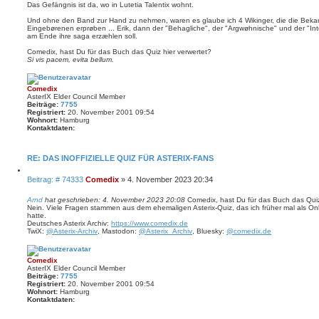
i
i
Das Gefängnis ist da, wo in Lutetia Talentix wohnt.
e
t
r
Und ohne den Band zur Hand zu nehmen, waren es glaube ich 4 Wikinger, die die Bekan
r
e
Eingebørenen erprøben ... Erik, dann der "Behagliche", der "Argwøhnische" und der "Inte
a
n
am Ende ihre saga erzæhlen soll.
g
Comedix, hast Du für das Buch das Quiz hier verwertet?
Si vis pacem, evita bellum.
Comedix
AsterIX Elder Council Member
Beiträge:
7755
Registriert:
20. November 2001 09:54
Wohnort:
Hamburg
Kontaktdaten:
K
o
n
RE: DAS INOFFIZIELLE QUIZ FÜR ASTERIX-FANS
t
a
Z
B
Beitrag: # 74333
Comedix
»
4. November 2023 20:34
k
i
t
e
t
d
i
i
Arnd
hat geschrieben:
4. November 2023 20:08
Comedix, hast Du für das Buch das Quiz
a
e
Nein. Viele Fragen stammen aus dem ehemaligen Asterix-Quiz, das ich früher mal als On
t
t
r
hatte.
r
e
e
Deutsches Asterix Archiv:
https://www.comedix.de
n
a
n
TwiX:
@Asterix-Archiv
, Mastodon:
@Asterix_Archiv
, Bluesky:
@comedix.de
v
g
o
n
C
Comedix
o
AsterIX Elder Council Member
m
Beiträge:
7755
e
Registriert:
20. November 2001 09:54
d
Wohnort:
Hamburg
i
Kontaktdaten:
x
K