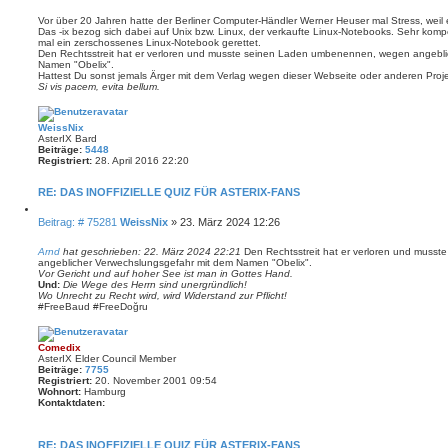
e
t
i
i
Vor über 20 Jahren hatte der Berliner Computer-Händler Werner Heuser mal Stress, weil 
e
Das -ix bezog sich dabei auf Unix bzw. Linux, der verkaufte Linux-Notebooks. Sehr kompet
t
r
mal ein zerschossenes Linux-Notebook gerettet.
r
e
Den Rechtsstreit hat er verloren und musste seinen Laden umbenennen, wegen angebli
a
n
Namen "Obelix".
g
Hattest Du sonst jemals Ärger mit dem Verlag wegen dieser Webseite oder anderen Proj
Si vis pacem, evita bellum.
WeissNix
AsterIX Bard
Beiträge:
5448
Registriert:
28. April 2016 22:20
RE: DAS INOFFIZIELLE QUIZ FÜR ASTERIX-FANS
Z
B
Beitrag: # 75281
WeissNix
»
23. März 2024 12:26
i
e
t
i
i
Arnd
hat geschrieben:
22. März 2024 22:21
Den Rechtsstreit hat er verloren und mus
e
angeblicher Verwechslungsgefahr mit dem Namen "Obelix".
t
r
Vor Gericht und auf hoher See ist man in Gottes Hand.
r
e
Und:
Die Wege des Herrn sind unergründlich!
a
n
Wo Unrecht zu Recht wird, wird Widerstand zur Pflicht!
g
#FreeBaud #FreeDoğru
Comedix
AsterIX Elder Council Member
Beiträge:
7755
Registriert:
20. November 2001 09:54
Wohnort:
Hamburg
Kontaktdaten:
K
o
n
RE: DAS INOFFIZIELLE QUIZ FÜR ASTERIX-FANS