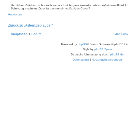
e
t
i
i
Herzlichen Glückwunsch - auch wenn ich nicht ganz verstehe, wieso auf einem offiziell li
e
Schriftzug erscheint. Oder ist das nur ein vorläufiges Cover?
t
r
r
Antworten
e
a
n
g
Zurück zu „Asterixgeplauder“
Hauptseite
Forum
Alle Coo
Powered by
phpBB
® Forum Software © phpBB Lim
Style by
phpBB Spain
Deutsche Übersetzung durch
phpBB.de
Datenschutz
|
Nutzungsbedingungen