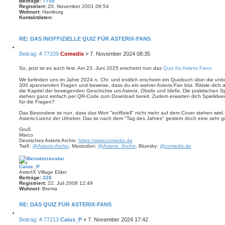
Beiträge:
7755
e
Registriert:
20. November 2001 09:54
d
Wohnort:
Hamburg
i
Kontaktdaten:
x
K
o
n
RE: DAS INOFFIZIELLE QUIZ FÜR ASTERIX-FANS
t
a
Z
B
Beitrag: # 77209
Comedix
»
7. November 2024 08:35
k
i
t
e
t
d
i
i
So, jetzt ist es auch fest. Am 23. Juni 2025 erscheint nun das
Quiz für Asterix Fans
:
a
e
t
t
r
Wir befinden uns im Jahre 2024 n. Chr. und endlich erscheint ein Quizbuch über die unb
r
e
e
300 spannenden Fragen und beweise, dass du ein wahrer Asterix-Fan bist. Rätsle dich 
n
a
n
die Kapitel der bewegenden Geschichte um Asterix, Obelix und Idefix. Die praktischen 
v
g
stehen ganz einfach per QR-Code zum Download bereit. Zudem erwarten dich Spielideen 
o
für die Fragen?
n
C
Das Besondere ist nun, dass das Wort "inoffiziell" nicht mehr auf dem Cover stehen wird, 
o
Asterix-Lizenz der Urheber. Das ist nach dem "Tag des Jahres" gestern doch eine sehr g
m
e
Gruß
d
Marco
i
Deutsches Asterix Archiv:
https://www.comedix.de
x
TwiX:
@Asterix-Archiv
, Mastodon:
@Asterix_Archiv
, Bluesky:
@comedix.de
Caius_P
AsterIX Village Elder
Beiträge:
328
Registriert:
22. Juli 2008 12:49
Wohnort:
Brema
RE: DAS QUIZ FÜR ASTERIX-FANS
Z
B
Beitrag: # 77213
Caius_P
»
7. November 2024 17:42
i