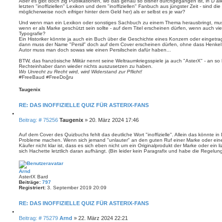
r
Aber es gibt doch zig Publikationen, wo das genau so bisher durchgegangen ist, in D al
r
e
letzten "inoffiziellen" Lexikon und dem "inoffiziellen" Fanbuch aus jüngster Zeit - sind di
a
n
möglicherweise noch eifriger hinter dem Geld her) als er selbst es je war?
g
Und wenn man ein Lexikon oder sonstiges Sachbuch zu einem Thema herausbringt, mu
wenn er als Marke geschützt sein sollte - auf dem Titel erscheinen dürfen, wenn auch viel
Typografie?
Ein Historiker könnte ja auch ein Buch über die Geschichte eines Konzern oder eingetra
dann muss der Name "Persil" doch auf dem Cover erscheinen dürfen, ohne dass Henkel d
Autor muss man doch sowas wie einen Persilschein dafür haben...
BTW, das französische Militär nennt seine Weltraumkriegsspiele ja auch "AsterX" - an s
Rechteinhaber dann wieder nichts auszusetzen zu haben.
Wo Unrecht zu Recht wird, wird Widerstand zur Pflicht!
#FreeBaud #FreeDoğru
Taugenix
RE: DAS INOFFIZIELLE QUIZ FÜR ASTERIX-FANS
Z
B
Beitrag: # 75256
Taugenix
»
20. März 2024 17:46
i
e
t
i
i
Auf dem Cover des Quizbuchs fehlt das deutliche Wort "inoffizielle". Allein das könnte i
e
Probleme machen. Wenn sich jemand "unlauter" an den guten Ruf einer Marke oder ei
t
r
Käufer nicht klar ist, dass es sich eben nicht um ein Originalprodukt der Marke oder ein 
r
e
sich Hachette letztlich daran aufhängt. (Bin leider kein Paragrafix und habe die Regelun
a
n
g
Arnd
AsterIX Bard
Beiträge:
797
Registriert:
3. September 2019 20:09
RE: DAS INOFFIZIELLE QUIZ FÜR ASTERIX-FANS
Z
B
Beitrag: # 75279
Arnd
»
22. März 2024 22:21
i