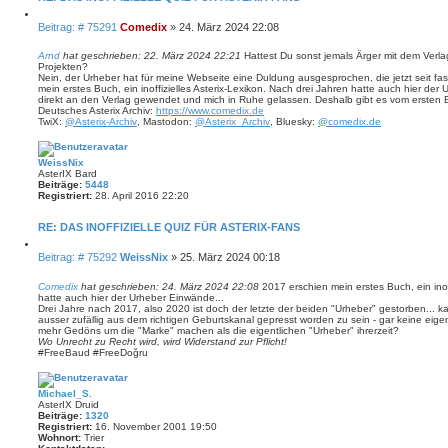
t
a
Z
B
Beitrag: # 75291
Comedix
»
24. März 2024 22:08
k
i
t
e
t
d
i
i
Arnd
hat geschrieben:
22. März 2024 22:21
Hattest Du sonst jemals Ärger mit dem Verl
a
e
Projekten?
t
t
r
Nein, der Urheber hat für meine Webseite eine Duldung ausgesprochen, die jetzt seit fa
r
e
e
mein erstes Buch, ein inoffizielles Asterix-Lexikon. Nach drei Jahren hatte auch hier der 
n
a
n
direkt an den Verlag gewendet und mich in Ruhe gelassen. Deshalb gibt es vom ersten
v
g
Deutsches Asterix Archiv:
https://www.comedix.de
o
TwiX:
@Asterix-Archiv
, Mastodon:
@Asterix_Archiv
, Bluesky:
@comedix.de
n
C
o
m
WeissNix
e
AsterIX Bard
d
Beiträge:
5448
i
Registriert:
28. April 2016 22:20
x
RE: DAS INOFFIZIELLE QUIZ FÜR ASTERIX-FANS
Z
B
Beitrag: # 75292
WeissNix
»
25. März 2024 00:18
i
e
t
i
i
Comedix
hat geschrieben:
24. März 2024 22:08
2017 erschien mein erstes Buch, ein inoff
e
hatte auch hier der Urheber Einwände...
t
r
Drei Jahre nach 2017, also 2020 ist doch der letzte der beiden "Urheber" gestorben... ka
r
e
ausser zufällig aus dem richtigen Geburtskanal gepresst worden zu sein - gar keine eig
a
n
mehr Gedöns um die "Marke" machen als die eigentlichen "Urheber" ihrerzeit?
g
Wo Unrecht zu Recht wird, wird Widerstand zur Pflicht!
#FreeBaud #FreeDoğru
Michael_S.
AsterIX Druid
Beiträge:
1320
Registriert:
16. November 2001 19:50
Wohnort:
Trier