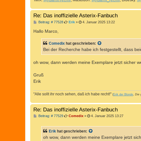
TwiX:
@Asterix-Archiv
, Mastodon:
@Asterix_Archiv
, Bluesky:
@
Re: Das inoffizielle Asterix-Fanbuch
B
Beitrag: # 77528
Erik
»
4. Januar 2025 13:22
e
i
Hallo Marco,
t
r
a
Comedix
hat geschrieben:
g
Bei der Recherche habe ich festgestellt, dass 
oh wow, dann werden meine Exemplare jetzt sicher wert
Gruß
Erik
"Alle sollt ihr noch sehen, daß ich habe recht!"
(
Erik der Blonde
,
Die 
Re: Das inoffizielle Asterix-Fanbuch
B
Beitrag: # 77529
Comedix
»
4. Januar 2025 13:27
e
i
t
Erik
hat geschrieben:
r
a
oh wow, dann werden meine Exemplare jetzt sicher
g