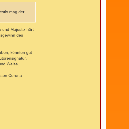
jestix mag der
e und Majestix hört
nisgewinn des
haben, könnten gut
utorensignatur.
 und Weise.
hsten Corona-