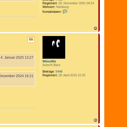
Registriert:
20. November 2001 09:54
Wohnort:
Hamburg
K
Kontaktdaten:
o
n
t
a
N
k
a
t
c
d
a
h
t
o
e
b
n
e
v
n
4. Januar 2025 13:27
o
WeissNix
n
AsterIX Bard
C
o
Beiträge:
5448
m
Registriert:
28. April 2016 22:20
 Dezember 2024 16:21
e
d
i
x
N
a