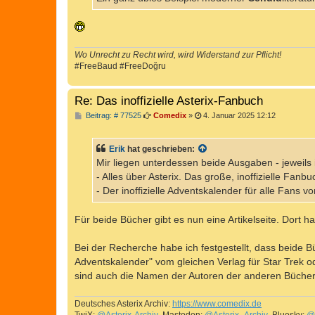
g
Wo Unrecht zu Recht wird, wird Widerstand zur Pflicht!
#FreeBaud #FreeDoğru
Re: Das inoffizielle Asterix-Fanbuch
B
Beitrag: # 77525
Comedix
»
4. Januar 2025 12:12
e
i
t
Erik
hat geschrieben:
r
a
Mir liegen unterdessen beide Ausgaben - jeweils 
g
- Alles über Asterix. Das große, inoffizielle Fan
- Der inoffizielle Adventskalender für alle Fans v
Für beide Bücher gibt es nun eine Artikelseite. Dort 
Bei der Recherche habe ich festgestellt, dass beide 
Adventskalender" vom gleichen Verlag für Star Trek o
sind auch die Namen der Autoren der anderen Bücher,
Deutsches Asterix Archiv:
https://www.comedix.de