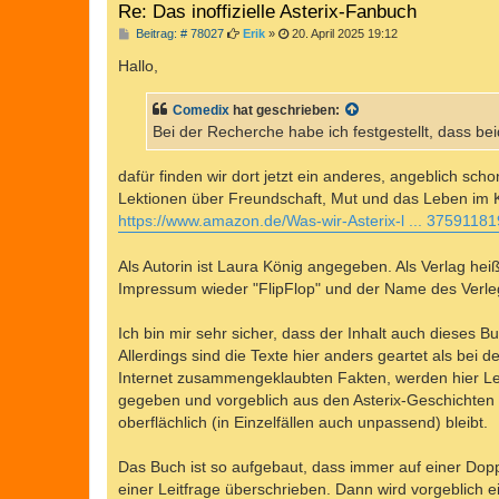
Re: Das inoffizielle Asterix-Fanbuch
B
Beitrag: # 78027
Erik
»
20. April 2025 19:12
e
i
Hallo,
t
r
a
Comedix
hat geschrieben:
g
Bei der Recherche habe ich festgestellt, dass 
dafür finden wir dort jetzt ein anderes, angeblich sc
Lektionen über Freundschaft, Mut und das Leben im K
https://www.amazon.de/Was-wir-Asterix-l ... 3759118
Als Autorin ist Laura König angegeben. Als Verlag heiß
Impressum wieder "FlipFlop" und der Name des Verle
Ich bin mir sehr sicher, dass der Inhalt auch dieses 
Allerdings sind die Texte hier anders geartet als b
Internet zusammengeklaubten Fakten, werden hier Le
gegeben und vorgeblich aus den Asterix-Geschichten a
oberflächlich (in Einzelfällen auch unpassend) bleibt.
Das Buch ist so aufgebaut, dass immer auf einer Doppe
einer Leitfrage überschrieben. Dann wird vorgeblich e