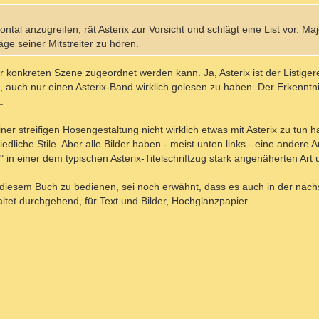
rontal anzugreifen, rät Asterix zur Vorsicht und schlägt eine List vor. Ma
äge seiner Mitstreiter zu hören.
er konkreten Szene zugeordnet werden kann. Ja, Asterix ist der Listiger
s, auch nur einen Asterix-Band wirklich gelesen zu haben. Der Erkennt
.
r streifigen Hosengestaltung nicht wirklich etwas mit Asterix zu tun 
edliche Stile. Aber alle Bilder haben - meist unten links - eine andere A
x" in einer dem typischen Asterix-Titelschriftzug stark angenäherten Art
u diesem Buch zu bedienen, sei noch erwähnt, dass es auch in der näc
ltet durchgehend, für Text und Bilder, Hochglanzpapier.