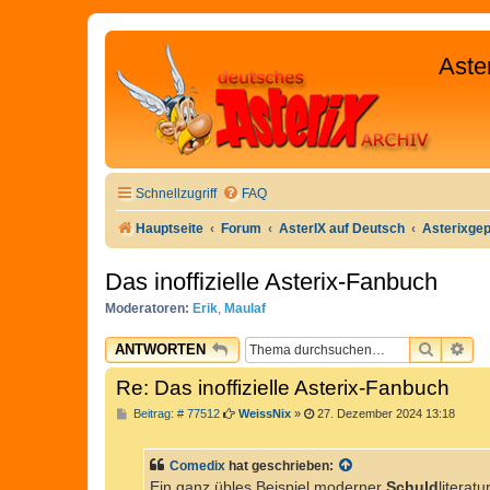
Aste
Schnellzugriff
FAQ
Hauptseite
Forum
AsterIX auf Deutsch
Asterixge
Das inoffizielle Asterix-Fanbuch
Moderatoren:
Erik
,
Maulaf
SUCHE
ER
ANTWORTEN
Re: Das inoffizielle Asterix-Fanbuch
B
Beitrag: # 77512
WeissNix
»
27. Dezember 2024 13:18
e
i
t
Comedix
hat geschrieben:
r
a
Ein ganz übles Beispiel moderner
Schuld
literatur