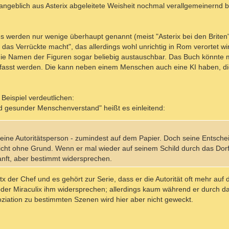
angeblich aus Asterix abgeleitete Weisheit nochmal verallgemeinernd bz
d es werden nur wenige überhaupt genannt (meist "Asterix bei den Briten
 Verrückte macht", das allerdings wohl unrichtig in Rom verortet wird
die Namen der Figuren sogar beliebig austauschbar. Das Buch könnte m
rfasst werden. Die kann neben einem Menschen auch eine KI haben, die
Beispiel verdeutlichen:
nd gesunder Menschenverstand" heißt es einleitend:
st eine Autoritätsperson - zumindest auf dem Papier. Doch seine Entsc
icht ohne Grund. Wenn er mal wieder auf seinem Schild durch das Dorf 
sanft, aber bestimmt widersprechen.
itx der Chef und es gehört zur Serie, dass er die Autorität oft mehr auf
oder Miraculix ihm widersprechen; allerdings kaum während er durch d
soziation zu bestimmten Szenen wird hier aber nicht geweckt.