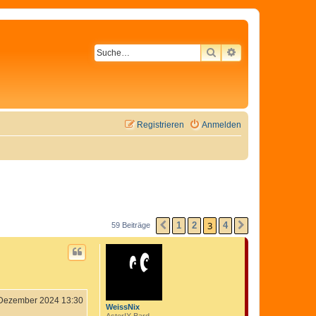
SUCHE
ERWEITERTE SU
Registrieren
Anmelden
3
1
2
4
59 Beiträge
VORHERIGE
NÄCHSTE
 Dezember 2024 13:30
WeissNix