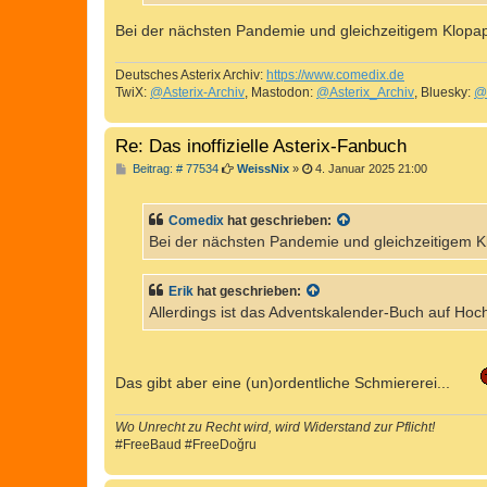
Bei der nächsten Pandemie und gleichzeitigem Klopapie
Deutsches Asterix Archiv:
https://www.comedix.de
TwiX:
@Asterix-Archiv
, Mastodon:
@Asterix_Archiv
, Bluesky:
@
Re: Das inoffizielle Asterix-Fanbuch
B
Beitrag: # 77534
WeissNix
»
4. Januar 2025 21:00
e
i
t
Comedix
hat geschrieben:
r
a
Bei der nächsten Pandemie und gleichzeitigem Klo
g
Erik
hat geschrieben:
Allerdings ist das Adventskalender-Buch auf Hoc
Das gibt aber eine (un)ordentliche Schmiererei...
Wo Unrecht zu Recht wird, wird Widerstand zur Pflicht!
#FreeBaud #FreeDoğru