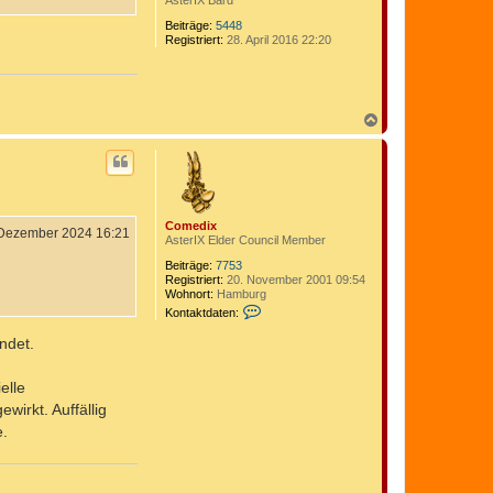
AsterIX Bard
Beiträge:
5448
Registriert:
28. April 2016 22:20
N
a
c
h
o
b
e
Comedix
n
 Dezember 2024 16:21
AsterIX Elder Council Member
Beiträge:
7753
Registriert:
20. November 2001 09:54
Wohnort:
Hamburg
K
Kontaktdaten:
o
n
ndet.
t
a
k
elle
t
irkt. Auffällig
d
a
e.
t
e
n
v