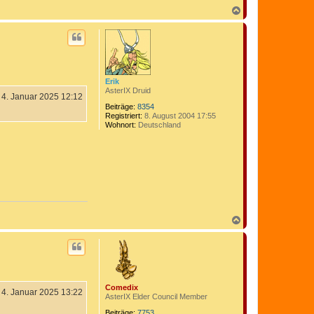
o
n
N
C
a
o
c
m
h
e
o
d
b
i
e
x
n
Erik
AsterIX Druid
4. Januar 2025 12:12
Beiträge:
8354
Registriert:
8. August 2004 17:55
Wohnort:
Deutschland
N
a
c
h
o
b
e
Comedix
n
4. Januar 2025 13:22
AsterIX Elder Council Member
Beiträge:
7753