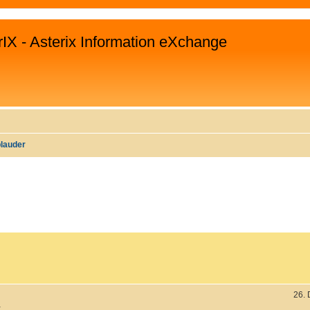
rIX - Asterix Information eXchange
plauder
WEITERTE SUCHE
26.
.