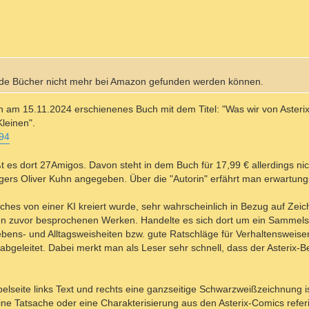
beide Bücher nicht mehr bei Amazon gefunden werden können.
hon am 15.11.2024 erschienenes Buch mit dem Titel: "Was wir von Asteri
leinen".
194
t es dort 27Amigos. Davon steht in dem Buch für 17,99 € allerdings nich
gers Oliver Kuhn angegeben. Über die "Autorin" erfährt man erwartun
Buches von einer KI kreiert wurde, sehr wahrscheinlich in Bezug auf Ze
ei den zuvor besprochenen Werken. Handelte es sich dort um ein Samme
bens- und Alltagsweisheiten bzw. gute Ratschläge für Verhaltensweis
bgeleitet. Dabei merkt man als Leser sehr schnell, dass der Asterix-
lseite links Text und rechts eine ganzseitige Schwarzweißzeichnung ist.
ine Tatsache oder eine Charakterisierung aus den Asterix-Comics referie