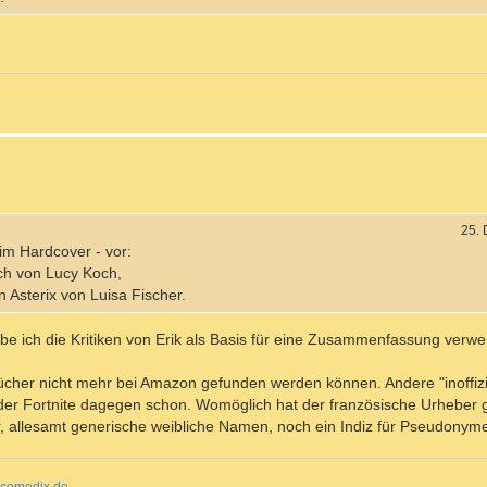
25.
im Hardcover - vor:
buch von Lucy Koch,
on Asterix von Luisa Fischer.
habe ich die Kritiken von Erik als Basis für eine Zusammenfassung verwe
Bücher nicht mehr bei Amazon gefunden werden können. Andere "inoffizi
der Fortnite dagegen schon. Womöglich hat der französische Urheber gew
 allesamt generische weibliche Namen, noch ein Indiz für Pseudonym