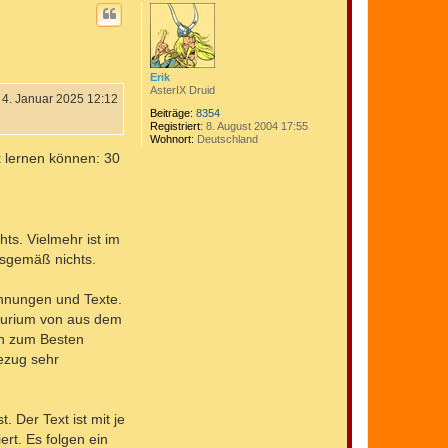
c
h
o
b
e
n
Erik
AsterIX Druid
4. Januar 2025 12:12
Beiträge:
8354
Registriert:
8. August 2004 17:55
Wohnort:
Deutschland
x lernen können: 30
ts. Vielmehr ist im
gsgemäß nichts.
ichnungen und Texte.
lsurium von aus dem
en zum Besten
Bezug sehr
 Der Text ist mit je
rt. Es folgen ein