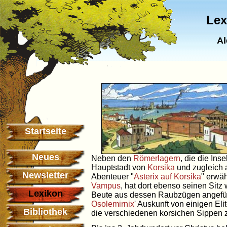
Lex
Al
Startseite
Neues
Neben den
Römerlagern
, die die Ins
Hauptstadt von
Korsika
und zugleich 
Newsletter
Abenteuer "
Asterix auf Korsika
" erwä
Vampus
, hat dort ebenso seinen Sitz
Lexikon
Beute aus dessen Raubzügen angefüllt
Osolemirnix
' Auskunft von einigen Elit
Bibliothek
die verschiedenen korsichen Sippen zu