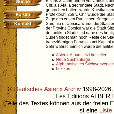
Bis ins 3. Jahrhundert vor Christus be
Suche
Chr. als Alalia gegründete Stadt. Na
gebrochen hatten, wurde Korsika samt 
Forum
Protektorat. 259 v. Chr. wurde die Sta
Zuge des ersten Punischen Krieges er
Kontakt
Sardinia et Corsica wurde die Stadt 
der Provinz Corsica war die Stadt Sit
der antiken Stadt sind nahe des heuti
Süden findet man noch Reste der Sta
trapezförmigen Forums samt Kapitol 
Sehr wahrscheinlich wurde die antike 
Asterix-Album jetzt bestellen
Neue Suchanfrage
Alphabetisches Stichwortverzei
Lexikon
©
Deutsches Asterix Archiv
1998-2026, 
Les Editions ALB
Teile des Textes können aus der freien 
ist eine
Liste