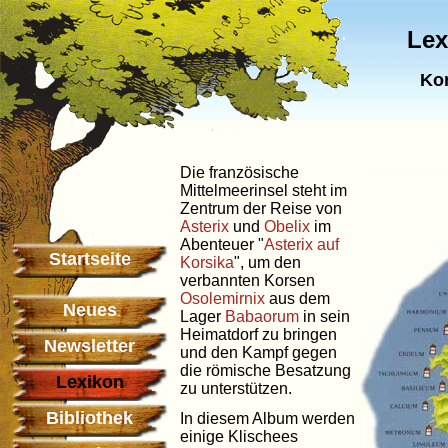
Lex
Kor
Die französische
Mittelmeerinsel steht im
Zentrum der Reise von
Asterix
und
Obelix
im
Abenteuer "
Asterix auf
Startseite
Korsika
", um den
verbannten Korsen
Osolemirnix
aus dem
Neues
Lager
Babaorum
in sein
Heimatdorf zu bringen
Newsletter
und den Kampf gegen
die römische Besatzung
Lexikon
zu unterstützen.
Bibliothek
In diesem Album werden
einige Klischees