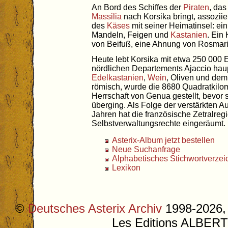
An Bord des Schiffes der
Piraten
, da
Massilia
nach Korsika bringt, assoziie
des
Käses
mit seiner Heimatinsel: ei
Mandeln, Feigen und
Kastanien
. Ein
von Beifuß, eine Ahnung von Rosmar
Heute lebt Korsika mit etwa 250 000
nördlichen Departements Ajaccio ha
Edelkastanien
,
Wein
, Oliven und dem
römisch, wurde die 8680 Quadratkilom
Herrschaft von Genua gestellt, bevor 
überging. Als Folge der verstärkten 
Jahren hat die französische Zetralre
Selbstverwaltungsrechte eingeräumt.
Asterix-Album jetzt bestellen
Neue Suchanfrage
Alphabetisches Stichwortverzei
Lexikon
©
Deutsches Asterix Archiv
1998-2026, 
Les Editions ALB