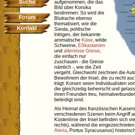
Suche
aufgenommen, die das
Bild über Korsika
bestimmen: So wird die
Forum
Blutrache ebenso
thematisiert, wie die
Kontakt
Siesta, politische
Intrigen, der bekannte
aromatische
Käse
, wilde
Schweine,
Eßkastanien
und
alterslose Greise
,
die einfach nur
zuschauen - die Greise
nämlich -, wie die Zeit
vergeht. Gleichwohl zeichnen die Auto
Bewohnern der Insel, die zu recht au
trägt: Korsen seien Individualisten
die gleichzeitig beherrscht und gelas
ihren Freunden treu, heimatverbunden
beleidigt sind.
Als Heimat des französischen Kaiser
verschiedenen Szenen beim Angriff a
Küstenlinie der Insel befinden sich vi
rechts), während die eingezeichneten
Aleria
, Portus Syracusanus) historisch