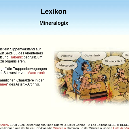
Lexikon
Mineralogix
ist ein Sippenvorstand auf
auf Seite 36 des Abenteuers
fft und
Habenix
begrüßt, um
zu organisieren.
Angriff die Truppenbewegungen
der Schwester von
Maccaronix
.
ännlichen Charaktere in der
nner
" des Asterix-Archivs.
 Archiv
1998-2026, Zeichnungen: Albert Uderzo & Didier Conrad - © Les Editions ALBERT-R
xtes können aus der freien Enzyklopädie
Wikipedia
stammen. In der Wikipedia ist eine
Liste der A