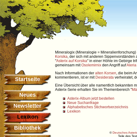
Mineralogix (Mineralogie = Mineralienforschung) 
Korsika
, der sich mit anderen Sippenvorständen 
"
Asterix auf Korsika
" in einer Höhle im Gebirge tri
gemeinsam mit
Osolemirnix
den Angriff auf
Aleria
Nach Informationen der
alten Korsen
, die beim 
kommentieren, ist er mit
Desiderata
verheiratet, 
Startseite
Eine Übersicht über alle namentlich bekannten m
Asterix-Serie erhalten Sie im Themenbereich "
Mä
Neues
Asterix-Album jetzt bestellen
Neue Suchanfrage
Newsletter
Alphabetisches Stichwortverzeichnis
Lexikon
Lexikon
Bibliothek
©
Deutsches Asterix
Teile des Te