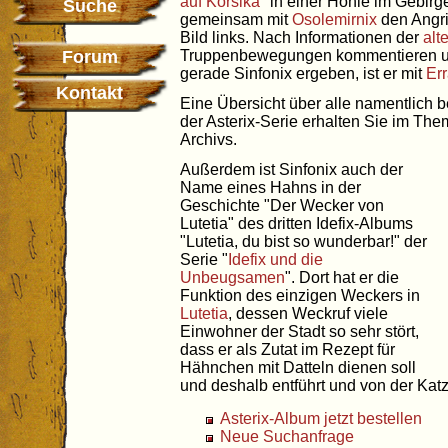
auf Korsika
" in einer Höhle im Gebirge
Suche
gemeinsam mit
Osolemirnix
den Angri
Bild links. Nach Informationen der
alt
Forum
Truppenbewegungen kommentieren und
gerade Sinfonix ergeben, ist er mit
Err
Kontakt
Eine Übersicht über alle namentlich 
der Asterix-Serie erhalten Sie im Th
Archivs.
Außerdem ist Sinfonix auch der
Name eines Hahns in der
Geschichte "Der Wecker von
Lutetia" des dritten Idefix-Albums
"Lutetia, du bist so wunderbar!" der
Serie "
Idefix und die
Unbeugsamen
". Dort hat er die
Funktion des einzigen Weckers in
Lutetia
, dessen Weckruf viele
Einwohner der Stadt so sehr stört,
dass er als Zutat im Rezept für
Hähnchen mit Datteln dienen soll
und deshalb entführt und von der Kat
Asterix-Album jetzt bestellen
Neue Suchanfrage