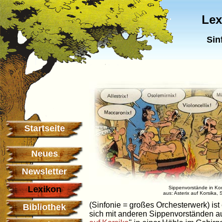
Lex
Sin
Startseite
Neues
Newsletter
Lexikon
Sippenvorstände in Kor
aus: Asterix auf Korsika, 
(Sinfonie = großes Orchesterwerk) is
Bibliothek
sich mit anderen Sippenvorständen au