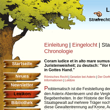
L
Strafrecht
Lexikon
Einleitung
|
Eingelocht
| Sta
Chronologie
Coram iudice et in alto mare sumu
Startseite
Juristenweisheit; zu deutsch: "Vor 
in Gottes Hand."
Neues
Römisches Recht
|
Gesetze bei Asterix
|
Der Dorfr
Informationen
|
Lektüre
Newsletter
P
roblematisch ist die Feststellung d
Lexikon
den Asterix-Abenteuern und die Vergl
Begebenheiten. In der Historie der Re
Bibliothek
Staatsgewalt auf mehrere Träger noch 
diese Gewaltentrennung auf Krone, A