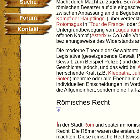
Suche
Macht durch Macht zu zügeln. Bei
Ast
römischen Besatzer auf die eingesc
zwischen Anpassung an die Begeben
Forum
Kampf der Häuptlinge
") über verdeck
Rotomagus
in "
Tour de France
" oder
Kontakt
Untergrundbewegung von
Lugdunum
offenen Kampf (
Asterix
& Co.) alle Va
beziehungsweise des Widerstands an
Die moderne Theorie der Gewaltenteil
Legislative (gesetzgebende Gewalt: P
Gewalt: zum Beispiel Polizei) und die 
Geschichte jedoch, und das wird bei
A
herrschende Kraft (z.B.
Kleopatra
,
Jul
Goten
) mehrere oder alle Ebenen in e
individuellen Entscheidungen im Vord
die Allgemeinheit, sondern eine Fall-
Römisches Recht
I
n der Stadt
Rom
und später im römis
Recht. Die Römer waren die ersten, 
machten. Diese römische Rechtswissen