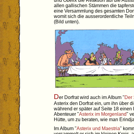
und Obelix die Reaktion auf die Auss
allen gallischen Stämmen die tapfers
eine Versammlung des gesamten Dorfra
womit sich die ausserordentliche Tei
(Bild unten).
D
er Dorfrat wird auch im Album "
Der 
Asterix den Dorfrat ein, um ihn über d
während er später auf Seite 18 einen 
Abenteuer "
Asterix im Morgenland
" v
Hütte, um zu beraten, wie man Erindja
Im Album "
Asterix und Maestria
" komm
versammelt er sich im kleinen Kreis, 