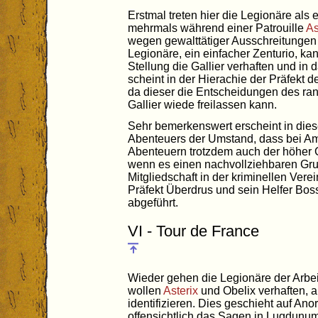
Erstmal treten hier die Legionäre als 
mehrmals während einer Patrouille
As
wegen gewalttätiger Ausschreitungen a
Legionäre, ein einfacher Zenturio, kan
Stellung die Gallier verhaften und in
scheint in der Hierachie der Präfekt d
da dieser die Entscheidungen des ra
Gallier wiede freilassen kann.
Sehr bemerkenswert erscheint in d
Abenteuers der Umstand, dass bei Am
Abenteuern trotzdem auch der höher G
wenn es einen nachvollziehbaren Grun
Mitgliedschaft in der kriminellen Ver
Präfekt Überdrus und sein Helfer Bos
abgeführt.
VI - Tour de France
Wieder gehen die Legionäre der Arbei
wollen
Asterix
und Obelix verhaften, al
identifizieren. Dies geschieht auf An
offensichtlich das Sagen in Lugdunum