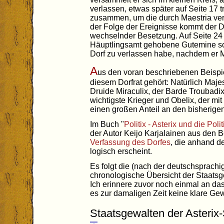
verlassen, etwas später auf Seite 17 t
zusammen, um die durch Maestria veru
der Folge der Ereignisse kommt der D
wechselnder Besetzung. Auf Seite 24 
Häuptlingsamt gehobene Gutemine sog
Dorf zu verlassen habe, nachdem er M
A
us den voran beschriebenen Beispiel
diesem Dorfrat gehört: Natürlich Maje
Druide Miraculix, der Barde Troubadix 
wichtigste Krieger und Obelix, der mit
einen großen Anteil an den bisherigen
Im Buch "
Politix - Asterix und die Polit
der Autor Keijo Karjalainen aus den 
Verfassung des Dorfes
, die anhand d
logisch erscheint.
Es folgt die (nach der deutschsprach
chronologische Übersicht der Staatsg
Ich erinnere zuvor noch einmal an d
es zur damaligen Zeit keine klare Gew
Staatsgewalten der Asterix-