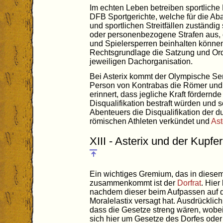
Im echten Leben betreiben sportlich
DFB Sportgerichte, welche für die Aba
und sportlichen Streitfällen zuständig
oder personenbezogene Strafen aus,
und Spielersperren beinhalten können 
Rechtsgrundlage die Satzung und Ord
jeweiligen Dachorganisation.
Bei Asterix kommt der Olympische Se
Person von Kontrabas die Römer und 
erinnert, dass jegliche Kraft fördernde
Disqualifikation bestraft würden und s
Abenteuers die Disqualifikation der d
römischen Athleten verkündet und
Ast
XIII - Asterix und der Kupfe
Ein wichtiges Gremium, das in diese
zusammenkommt ist der
Dorfrat
. Hier
nachdem dieser beim Aufpassen auf d
Moralelastix versagt hat. Ausdrücklich
dass die Gesetze streng wären, wobei 
sich hier um Gesetze des Dorfes oder