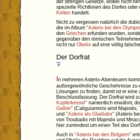
der strengen Gesetze, wobei nicht he
spezielle Richtlinien des Dorfes ode
Kelten
handelt.
Nicht zu vergessen natürlich die dub
die im Album "
Asterix bei den Olympi
den
Griechen
erfunden wurden, sond
gegenüber den römischen Teilnehmern
nicht nur
Obelix
auf eine völlig falsch
Der Dorfrat
I
n mehreren Asterix-Abenteuern kom
außergewöhnliche Geschehnisse zu er
Lösungen zu finden, damit ist er eine 
Beschlussfassung. Der Dorfrat wird zu
Kupferkessel
" namentlich erwähnt, do
Gallier
" (Caligulaminix wird Majestix,
und "
Asterix als Gladiator
" (Asterix b
von Troubadix mit Majestix und Miracu
hier zumindest um einen Teil des Dorf
Auch in "
Asterix bei den Belgiern
" erö