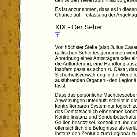
den wilden Tieren zum Fraß vorgewor
Es ist anzunehmen, dass es in diese
Chance auf Freilassung der Angeklag
XIX - Der Seher
Von höchster Stelle (also Julius Cäsa
gallischen Seher festgenommen werde
Anordnung eines Amtsträgers oder eine
die Aufforderung, eine Handlung ausz
insofern passt es schon zu Cäsar, dass
Sicherheitsverwahrung in die Wege le
ausführenden Organen - den Legionä
lässt.
Dass das persönliche Machtbestreben
Anweisungen unterläuft, scheint in d
kontrollierbaren System nur logisch zu
das Dorf tatsächlich einnehmen konn
Kontrollinstanz und Sonderbotschaft
Gallien besetzt sei, kontrolliert und d
offensichtlich die Befugnisse als ver
Instanz den Zenturio zum Legionär zu