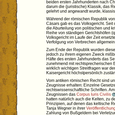
beiden ersten Jahrhunderten nach Ch
darum die (juristische) Klassik, das Re
gelehrt und angewandt wurde, klassi
Während der römischen Republik von 5
Cäsars gab es das Volksgericht. Seit 
die Aburteilung von politischen und kr
Reihe von ständigen Gerichtshöfen (q
Volksgericht im Laufe der Zeit ersetzte
Verfolgung von Verbrechen allgemein
Zum Ende der Republik wurden diese
jedoch zu ihrem eigenen Zweck mißbr
Häfte des ersten Jahrhunderts das Sen
zunehmend mit rechtsprecherischen Be
wirklich wichtigen Streitfragen war d
Kaisergericht höchstpersönlich zustän
Vom antiken römischen Recht sind uns
Zeugnisse erhalten: Einzelne Gesetz
rechtswissenschaftliche Schriften. Am 
Zeugnissen das
Corpus Iuris Civilis
hatten natürlich auch die Kelten, zu 
Prinzipien, auf denen das keltische R
Tanja Wegner in ihrer
Veröffentlichun
Zahlung von Bußgeldern bei Verletzu