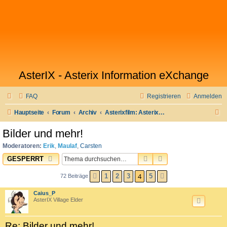
AsterIX - Asterix Information eXchange
FAQ
Registrieren
Anmelden
S
Hauptseite
Forum
Archiv
Asterixfilm: Asterix im Land der Götter
u
Bilder und mehr!
c
Moderatoren:
Erik
,
Maulaf
,
Carsten
h
SUCHE
ERWEITERTE SUC
GESPERRT
e
4
1
2
3
5
72 Beiträge
VORHERIGE
NÄCHSTE
Caius_P
AsterIX Village Elder
Re: Bilder und mehr!