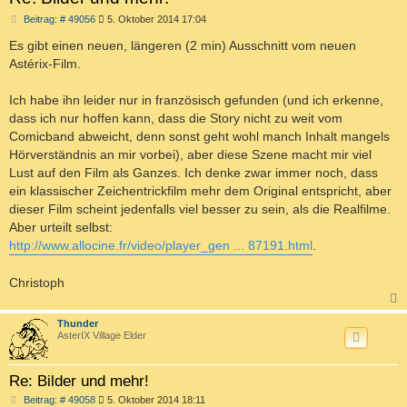
B
Beitrag: # 49056
5. Oktober 2014 17:04
e
i
Es gibt einen neuen, längeren (2 min) Ausschnitt vom neuen
t
Astérix-Film.
r
a
g
Ich habe ihn leider nur in französisch gefunden (und ich erkenne,
dass ich nur hoffen kann, dass die Story nicht zu weit vom
Comicband abweicht, denn sonst geht wohl manch Inhalt mangels
Hörverständnis an mir vorbei), aber diese Szene macht mir viel
Lust auf den Film als Ganzes. Ich denke zwar immer noch, dass
ein klassischer Zeichentrickfilm mehr dem Original entspricht, aber
dieser Film scheint jedenfalls viel besser zu sein, als die Realfilme.
Aber urteilt selbst:
http://www.allocine.fr/video/player_gen ... 87191.html
.
Christoph
c
Thunder
AsterIX Village Elder
Re: Bilder und mehr!
B
Beitrag: # 49058
5. Oktober 2014 18:11