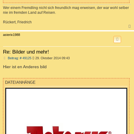
Wer einem Fremdling nicht sich freundlich mag erweisen, der war wohl selber
nie im fremden Land auf Reisen.
Rückert, Friedrich
c
asterix1988
Re: Bilder und mehr!
B
Beitrag: # 49125
29. Oktober 2014 09:43
e
i
Hier ist en Anderes bild
t
r
a
g
DATEIANHÄNGE