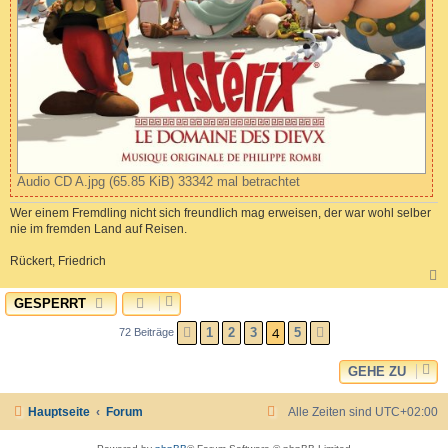
Audio CD A.jpg (65.85 KiB) 33342 mal betrachtet
Wer einem Fremdling nicht sich freundlich mag erweisen, der war wohl selber
nie im fremden Land auf Reisen.
Rückert, Friedrich
GESPERRT
c
4
1
2
3
5
72 Beiträge
VORHERIGE
NÄCHSTE
GEHE ZU
Hauptseite
Forum
Alle Zeiten sind
UTC+02:00