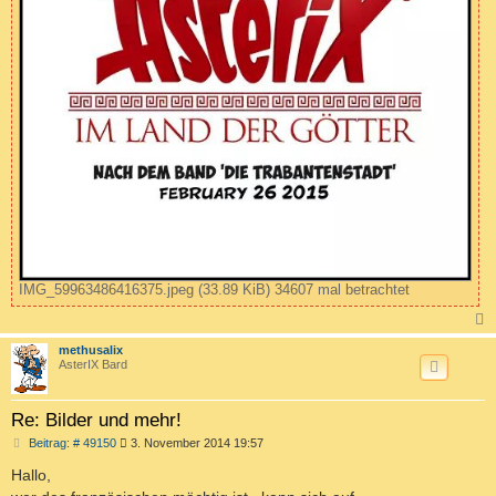
IMG_59963486416375.jpeg (33.89 KiB) 34607 mal betrachtet
c
methusalix
AsterIX Bard
Re: Bilder und mehr!
B
Beitrag: # 49150
3. November 2014 19:57
e
i
Hallo,
t