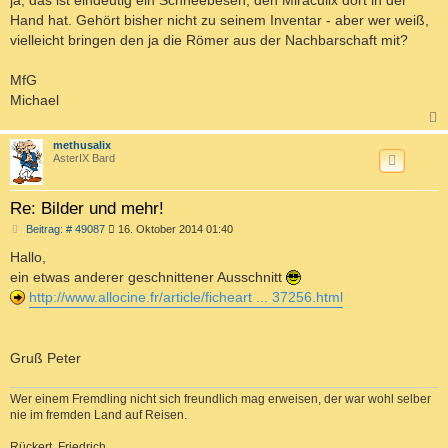
g
Hand hat. Gehört bisher nicht zu seinem Inventar - aber wer weiß,
vielleicht bringen den ja die Römer aus der Nachbarschaft mit?
MfG
Michael
c
methusalix
AsterIX Bard
Re: Bilder und mehr!
B
Beitrag: # 49087
16. Oktober 2014 01:40
e
i
Hallo,
t
ein etwas anderer geschnittener Ausschnitt
r
a
http://www.allocine.fr/article/ficheart ... 37256.html
g
Gruß Peter
Wer einem Fremdling nicht sich freundlich mag erweisen, der war wohl selber
nie im fremden Land auf Reisen.
Rückert, Friedrich