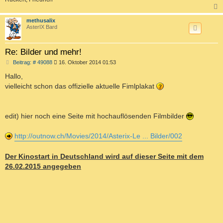
c
methusalix
AsterIX Bard
Re: Bilder und mehr!
B
Beitrag: # 49088
16. Oktober 2014 01:53
e
i
Hallo,
t
vielleicht schon das offizielle aktuelle Fimlplakat
r
a
g
edit) hier noch eine Seite mit hochauflösenden Filmbilder
http://outnow.ch/Movies/2014/Asterix-Le ... Bilder/002
Der Kinostart in Deutschland wird auf dieser Seite mit dem
26.02.2015 angegeben