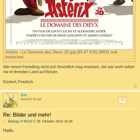
Astérix - Le Domaine des Dieux 3D.jpg (83.47 KiB) 34831 mal
betrachtet
Wer einem Fremdling nicht sich freundlich mag erweisen, der war wohl selber
nie im fremden Land auf Reisen.
Rückert, Friedrich
c
Erik
AsterIX Druid
Re: Bilder und mehr!
B
Beitrag: # 49119
28. Oktober 2014 16:28
e
i
Hallo,
t
r