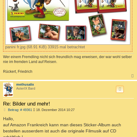
panini fr.jpg (68.91 KiB) 33915 mal betrachtet
Wer einem Fremdling nicht sich freundlich mag erweisen, der war wohl selber
nie im fremden Land auf Reisen.
Rückert, Friedrich
c
methusalix
AsterIX Bard
Re: Bilder und mehr!
B
Beitrag: # 49361
18. Dezember 2014 10:27
e
i
Hallo,
t
auf Amazon Frankreich kann man dieses Sticker-Album auch
r
a
bestellen ausserdem ist auch die originale Filmusik auf CD
g