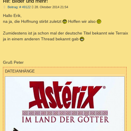
Re: Bilder und mehr!
B
Beitrag: # 49122
28. Oktober 2014 21:54
e
i
Hallo Erik,
t
na ja, die Hoffnung stirbt zuletzt
Hoffen wir also
r
a
g
Zumidestens ist ja schon mal der deutsche Titel bekannt wie Terraix
ja in einem anderen Thread bekannt gab
Gruß Peter
DATEIANHÄNGE