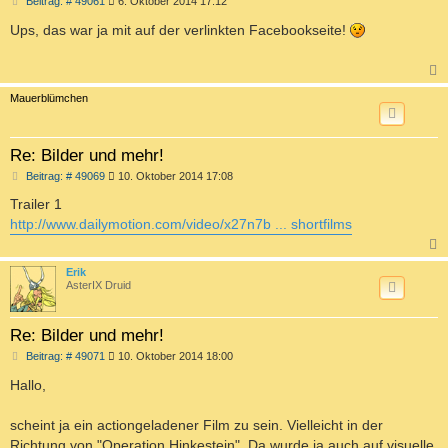
B
Beitrag: # 49061
6. Oktober 2014 17:12
e
i
Ups, das war ja mit auf der verlinkten Facebookseite!
t
r
a
g
c
Mauerblümchen
Re: Bilder und mehr!
B
Beitrag: # 49069
10. Oktober 2014 17:08
e
i
Trailer 1
t
http://www.dailymotion.com/video/x27n7b ... shortfilms
r
a
g
c
Erik
AsterIX Druid
Re: Bilder und mehr!
B
Beitrag: # 49071
10. Oktober 2014 18:00
e
i
Hallo,
t
r
a
scheint ja ein actiongeladener Film zu sein. Vielleicht in der
g
Richtung von "Operation Hinkestein". Da wurde ja auch auf visuelle