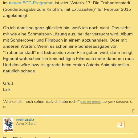
a
im
neuen ECC-Programm
ist jetzt "Asterix 17: Die Trabantenstadt
g
(Sonderausgabe zum Kinofilm, mit Extraseiten)" für Februar 2015
angekündigt.
Ob ich damit so ganz glücklich bin, weiß ich noch nicht. Das sieht
mir wie eine Schmalspur-Lösung aus, bei der versucht wird, Album
mit Sondercover und Filmbuch in einem abzuhandeln. Oder mit
anderen Worten: Wenn es schon eine Sonderausgabe von
"Trabantenstadt" mit Extraseiten zum Film geben wird, dann bringt
Egmont wahrscheinlich kein richtiges Filmbuch mehr daneben raus.
Und das wäre bzw. ist gerade beim ersten Asterix-Animationsfilm
natürlich schade.
Gruß
Erik
"Alle sollt ihr noch sehen, daß ich habe recht!"
(
Erik der Blonde
,
Die große Überfahrt
, S.
5)
c
methusalix
AsterIX Bard