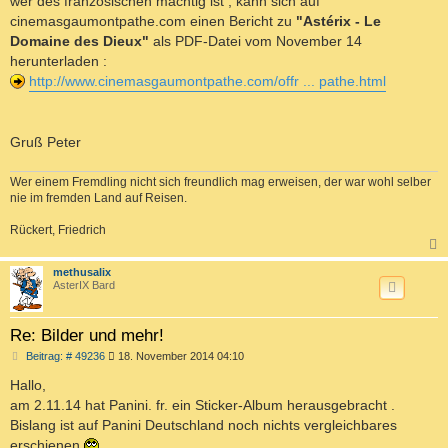
wer des französischen mächtig ist , kann sich auf
r
a
cinemasgaumontpathe.com einen Bericht zu
"Astérix - Le
g
Domaine des Dieux"
als PDF-Datei vom November 14
herunterladen :
http://www.cinemasgaumontpathe.com/offr ... pathe.html
Gruß Peter
Wer einem Fremdling nicht sich freundlich mag erweisen, der war wohl selber
nie im fremden Land auf Reisen.
Rückert, Friedrich
c
methusalix
AsterIX Bard
Re: Bilder und mehr!
B
Beitrag: # 49236
18. November 2014 04:10
e
i
Hallo,
t
am 2.11.14 hat Panini. fr. ein Sticker-Album herausgebracht .
r
a
Bislang ist auf Panini Deutschland noch nichts vergleichbares
g
erschienen