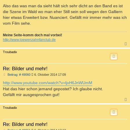
e
i
Also das was man da sieht hält sich sehr dicht an den Band es ist
t
die Szene im Wald wo man eher Still sein soll wegen den Galliern
r
a
hier etwas Erweitert bzw. Nuanciert. Gefällt mir immer mehr was ich
g
vom Film sehe.
Meine Seite-komm doch mal vorbei!
http://www.loewenzahnfanclub.de
c
Troubadix
Re: Bilder und mehr!
B
Beitrag: # 49060
6. Oktober 2014 17:09
e
i
http://www.youtube.com/watch?v=ljxH6JnWUmM
t
Hat das hier schon jemand gepostet? Ich glaube nicht.
r
a
Gefällt mir ausgesprochen gut!
g
c
Troubadix
Re: Bilder und mehr!