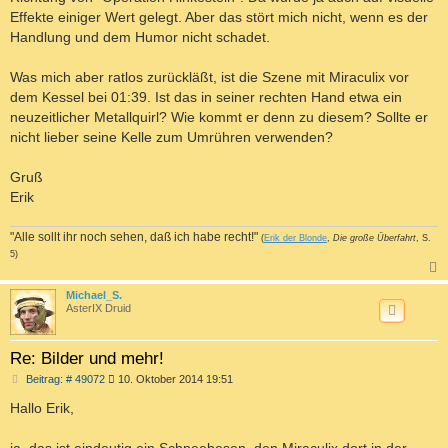
Effekte einiger Wert gelegt. Aber das stört mich nicht, wenn es der
Handlung und dem Humor nicht schadet.
Was mich aber ratlos zurückläßt, ist die Szene mit Miraculix vor
dem Kessel bei 01:39. Ist das in seiner rechten Hand etwa ein
neuzeitlicher Metallquirl? Wie kommt er denn zu diesem? Sollte er
nicht lieber seine Kelle zum Umrühren verwenden?
Gruß
Erik
"Alle sollt ihr noch sehen, daß ich habe recht!"
(
Erik der Blonde
,
Die große Überfahrt
, S.
5)
c
Michael_S.
AsterIX Druid
Re: Bilder und mehr!
B
Beitrag: # 49072
10. Oktober 2014 19:51
e
i
Hallo Erik,
t
r
a
ja, das ist eindeutig ein Schneebesen, den Miraculix dort in der