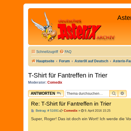
Aste
Schnellzugriff
FAQ
Hauptseite
Forum
AsterIX auf Deutsch
Asterix-Fa
T-Shirt für Fantreffen in Trier
Moderator:
Comedix
SUCHE
ER
ANTWORTEN
Re: T-Shirt für Fantreffen in Trier
B
Beitrag: # 51691
Comedix
»
9. April 2016 15:25
e
i
Super, Roger! Das ist doch ein Wort! Ich werde die Vo
t
r
a