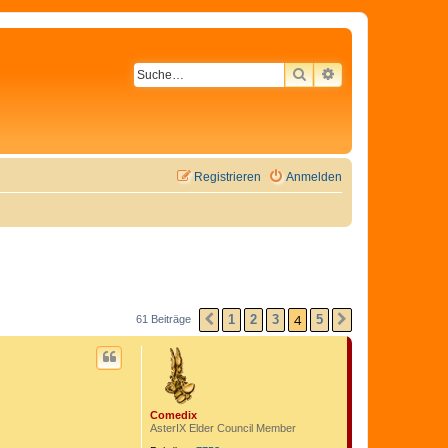
SUCHE
ERWEITERTE SU
Registrieren
Anmelden
4
1
2
3
5
61 Beiträge
VORHERIGE
NÄCHSTE
Comedix
AsterIX Elder Council Member