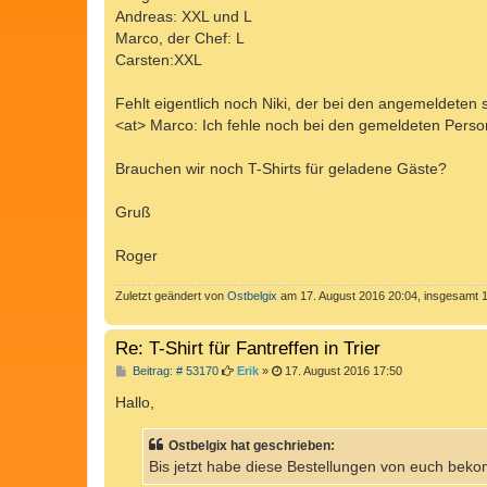
Andreas: XXL und L
Marco, der Chef: L
Carsten:XXL
Fehlt eigentlich noch Niki, der bei den angemeldeten s
<at> Marco: Ich fehle noch bei den gemeldeten Pers
Brauchen wir noch T-Shirts für geladene Gäste?
Gruß
Roger
Zuletzt geändert von
Ostbelgix
am 17. August 2016 20:04, insgesamt 1
Re: T-Shirt für Fantreffen in Trier
B
Beitrag: # 53170
Erik
»
17. August 2016 17:50
e
i
Hallo,
t
r
a
Ostbelgix hat geschrieben:
g
Bis jetzt habe diese Bestellungen von euch bek