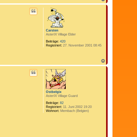
a
t
d
c
a
h
t
o
e
b
n
e
v
n
Carsten
o
AsterIX Village Elder
n
C
Beiträge:
420
o
Registriert:
27. November 2001 08:45
m
e
d
i
N
x
a
c
h
o
b
e
n
Ostbelgix
AsterIX Village Guard
Beiträge:
82
Registriert:
11. Juni 2002 19:20
Wohnort:
Membach (Belgien)