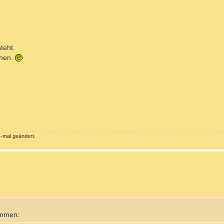
teht.
onen.
-mal geändert.
ommen: