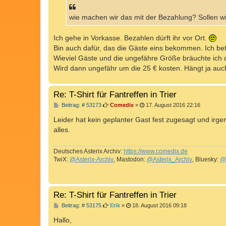
t
r
a
wie machen wir das mit der Bezahlung? Sollen wi
g
Ich gehe in Vorkasse. Bezahlen dürft ihr vor Ort.
Bin auch dafür, das die Gäste eins bekommen. Ich bet
Wieviel Gäste und die ungefähre Größe bräuchte ich 
Wird dann ungefähr um die 25 € kosten. Hängt ja auc
Re: T-Shirt für Fantreffen in Trier
B
Beitrag: # 53173
Comedix
»
17. August 2016 22:16
e
i
Leider hat kein geplanter Gast fest zugesagt und irg
t
alles.
r
a
g
Deutsches Asterix Archiv:
https://www.comedix.de
TwiX:
@Asterix-Archiv
, Mastodon:
@Asterix_Archiv
, Bluesky:
@
Re: T-Shirt für Fantreffen in Trier
B
Beitrag: # 53175
Erik
»
18. August 2016 09:18
e
i
Hallo,
t