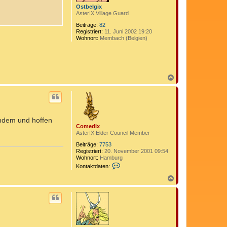
n
Ostbelgix
AsterIX Village Guard
Beiträge:
82
Registriert:
11. Juni 2002 19:20
Wohnort:
Membach (Belgien)
N
a
c
h
o
b
andem und hoffen
e
Comedix
n
AsterIX Elder Council Member
Beiträge:
7753
Registriert:
20. November 2001 09:54
Wohnort:
Hamburg
K
Kontaktdaten:
o
n
N
t
a
a
c
k
h
t
o
d
b
a
e
t