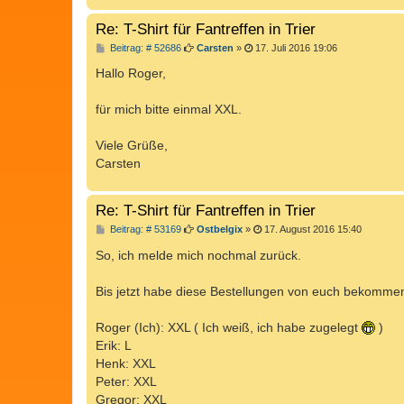
Re: T-Shirt für Fantreffen in Trier
B
Beitrag: # 52686
Carsten
»
17. Juli 2016 19:06
e
i
Hallo Roger,
t
r
a
für mich bitte einmal XXL.
g
Viele Grüße,
Carsten
Re: T-Shirt für Fantreffen in Trier
B
Beitrag: # 53169
Ostbelgix
»
17. August 2016 15:40
e
i
So, ich melde mich nochmal zurück.
t
r
a
Bis jetzt habe diese Bestellungen von euch bekomme
g
Roger (Ich): XXL ( Ich weiß, ich habe zugelegt
)
Erik: L
Henk: XXL
Peter: XXL
Gregor: XXL