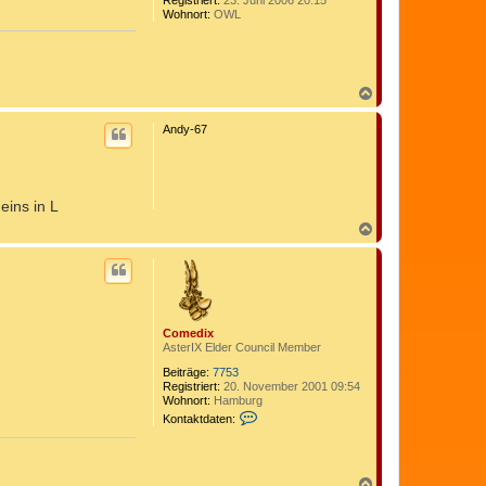
Registriert:
23. Juni 2006 20:15
Wohnort:
OWL
N
a
c
Andy-67
h
o
b
e
n
eins in L
N
a
c
h
o
b
e
Comedix
n
AsterIX Elder Council Member
Beiträge:
7753
Registriert:
20. November 2001 09:54
Wohnort:
Hamburg
K
Kontaktdaten:
o
n
t
a
N
k