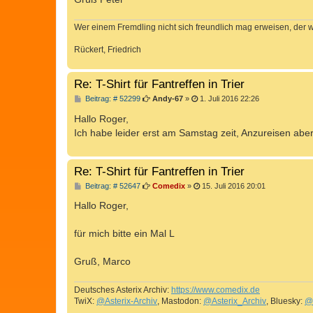
Wer einem Fremdling nicht sich freundlich mag erweisen, der 
Rückert, Friedrich
Re: T-Shirt für Fantreffen in Trier
B
Beitrag: # 52299
Andy-67
»
1. Juli 2016 22:26
e
i
Hallo Roger,
t
Ich habe leider erst am Samstag zeit, Anzureisen aber
r
a
g
Re: T-Shirt für Fantreffen in Trier
B
Beitrag: # 52647
Comedix
»
15. Juli 2016 20:01
e
i
Hallo Roger,
t
r
a
für mich bitte ein Mal L
g
Gruß, Marco
Deutsches Asterix Archiv:
https://www.comedix.de
TwiX:
@Asterix-Archiv
, Mastodon:
@Asterix_Archiv
, Bluesky:
@