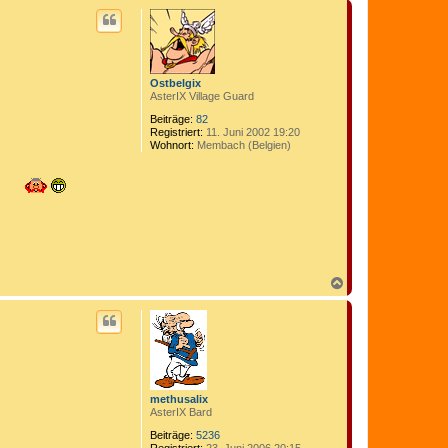
o
c
m
h
e
o
d
b
i
e
x
n
Ostbelgix
AsterIX Village Guard
Beiträge:
82
Registriert:
11. Juni 2002 19:20
Wohnort:
Membach (Belgien)
N
a
c
h
o
b
e
n
methusalix
AsterIX Bard
Beiträge:
5236