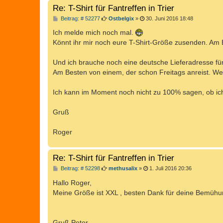
Re: T-Shirt für Fantreffen in Trier
B
Beitrag: # 52277
Ostbelgix
»
30. Juni 2016 18:48
e
i
Ich melde mich noch mal.
t
Könnt ihr mir noch eure T-Shirt-Größe zusenden. Am
r
a
g
Und ich brauche noch eine deutsche Lieferadresse für 
Am Besten von einem, der schon Freitags anreist. Wer 
Ich kann im Moment noch nicht zu 100% sagen, ob ich
Gruß
Roger
Re: T-Shirt für Fantreffen in Trier
B
Beitrag: # 52298
methusalix
»
1. Juli 2016 20:36
e
i
Hallo Roger,
t
Meine Größe ist XXL , besten Dank für deine Bemüh
r
a
g
Gruß Peter