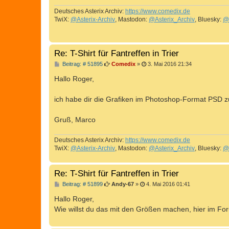
g
Deutsches Asterix Archiv:
https://www.comedix.de
TwiX:
@Asterix-Archiv
, Mastodon:
@Asterix_Archiv
, Bluesky:
@
Re: T-Shirt für Fantreffen in Trier
B
Beitrag: # 51895
Comedix
»
3. Mai 2016 21:34
e
i
Hallo Roger,
t
r
a
ich habe dir die Grafiken im Photoshop-Format PSD z
g
Gruß, Marco
Deutsches Asterix Archiv:
https://www.comedix.de
TwiX:
@Asterix-Archiv
, Mastodon:
@Asterix_Archiv
, Bluesky:
@
Re: T-Shirt für Fantreffen in Trier
B
Beitrag: # 51899
Andy-67
»
4. Mai 2016 01:41
e
i
Hallo Roger,
t
Wie willst du das mit den Größen machen, hier im Fo
r
a
g