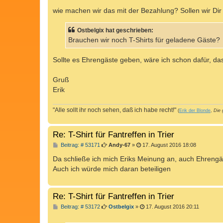
wie machen wir das mit der Bezahlung? Sollen wir Dir
Ostbelgix hat geschrieben:
Brauchen wir noch T-Shirts für geladene Gäste?
Sollte es Ehrengäste geben, wäre ich schon dafür, das
Gruß
Erik
"Alle sollt ihr noch sehen, daß ich habe recht!"
(
Erik der Blonde
,
Die 
Re: T-Shirt für Fantreffen in Trier
B
Beitrag: # 53171
Andy-67
»
17. August 2016 18:08
e
i
Da schließe ich mich Eriks Meinung an, auch Ehrengäst
t
Auch ich würde mich daran beteiligen
r
a
g
Re: T-Shirt für Fantreffen in Trier
B
Beitrag: # 53172
Ostbelgix
»
17. August 2016 20:11
e
i