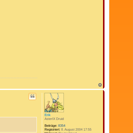
N
a
c
h
o
b
e
n
Erik
AsterIX Druid
Beiträge:
8354
Registriert:
8. August 2004 17:55