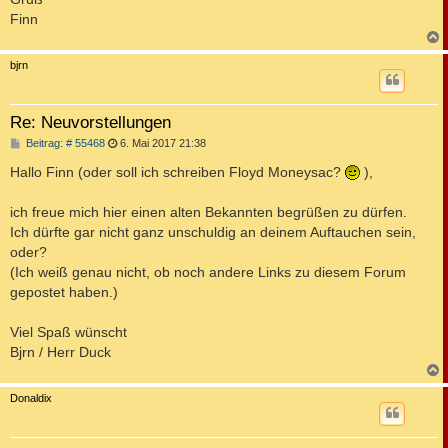
Finn
c
bjrn
Re: Neuvorstellungen
B
Beitrag: # 55468
6. Mai 2017 21:38
e
i
Hallo Finn (oder soll ich schreiben Floyd Moneysac?
),
t
r
a
ich freue mich hier einen alten Bekannten begrüßen zu dürfen.
g
Ich dürfte gar nicht ganz unschuldig an deinem Auftauchen sein,
oder?
(Ich weiß genau nicht, ob noch andere Links zu diesem Forum
gepostet haben.)
Viel Spaß wünscht
Bjrn / Herr Duck
c
Donaldix