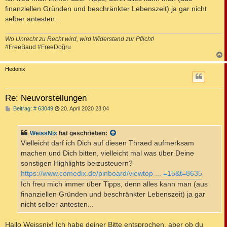
finanziellen Gründen und beschränkter Lebenszeit) ja gar nicht
selber antesten...
Wo Unrecht zu Recht wird, wird Widerstand zur Pflicht!
#FreeBaud #FreeDoğru
c
Hedonix
Re: Neuvorstellungen
B
Beitrag: # 63049
20. April 2020 23:04
e
i
t
WeissNix
hat geschrieben:
r
a
Vielleicht darf ich Dich auf diesen Thraed aufmerksam
g
machen und Dich bitten, vielleicht mal was über Deine
sonstigen Highlights beizusteuern?
https://www.comedix.de/pinboard/viewtop ... =15&t=8635
Ich freu mich immer über Tipps, denn alles kann man (aus
finanziellen Gründen und beschränkter Lebenszeit) ja gar
nicht selber antesten...
Hallo Weissnix! Ich habe deiner Bitte entsprochen, aber ob du