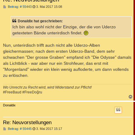
B
Beitrag: # 55443
3. Mai 2017 15:08
e
i
t
Donaldix hat geschrieben:
r
a
Ich bin also wohl nicht der Einzige, der die von Uderzo
g
getexteten Bände unterirdisch findet.
Nun, unterirdisch trifft auch nicht alle Uderzo-Alben
gleichermassen; nach dem ersten Uderzo-Band, dem sehr
schwachen "Der grosse Graben" empfand ich "Die Odysse" damals
als Lichtblick - war aber nur ein Strohfeuer, das erst mit
"Morgenland" wieder ein klein wenig aufloderte, um dann vollends
zu erlöschen.
Wo Unrecht zu Recht wird, wird Widerstand zur Pflicht!
#FreeBaud #FreeDoğru
c
Donaldix
Re: Neuvorstellungen
B
Beitrag: # 55445
3. Mai 2017 15:17
e