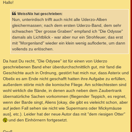
i
Hallo!
t
r
a
WeissNix hat geschrieben:
g
Nun, unterirdisch trifft auch nicht alle Uderzo-Alben
gleichermassen; nach dem ersten Uderzo-Band, dem sehr
schwachen "Der grosse Graben" empfand ich "Die Odysse"
damals als Lichtblick - war aber nur ein Strohfeuer, das erst
mit "Morgenland" wieder ein klein wenig aufloderte, um dann
vollends zu erlöschen.
Da hast Du recht, "Die Odysee" ist für einen von Uderzo
geschriebenen Band eher überdurchschnittlich gut, mir fand die
Geschichte auch in Ordnung, gestört hat mich nur, dass Asterix und
Obelix es am Ende nicht geschafft hatten ihre Aufgabe zu erfüllen,
außerdem störte mich die komische Fliege. Am schlechtesten sind
wohl wirklich die Bände, in denen auch neben dem Zaubertrank
übernatürliche Sachen vorkommen (fliegender Teppich, es regnet,
wenn der Barde singt, Aliens [okay, die gibt es vieleicht schon, aber
auf jeden Fall sehen sie nicht wie Supermans oder Mickymäuse
aus], etc.). Leider hat der neue Autor das mit "dem riesigen Otter"
und den Einhörnern fortgesetzt.
Gruß