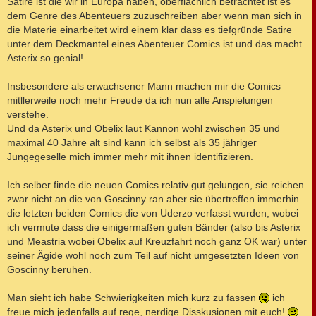
Satire ist die wir in Europa haben, oberflächlich betrachtet ist es
dem Genre des Abenteuers zuzuschreiben aber wenn man sich in
die Materie einarbeitet wird einem klar dass es tiefgründe Satire
unter dem Deckmantel eines Abenteuer Comics ist und das macht
Asterix so genial!
Insbesondere als erwachsener Mann machen mir die Comics
mitllerweile noch mehr Freude da ich nun alle Anspielungen
verstehe.
Und da Asterix und Obelix laut Kannon wohl zwischen 35 und
maximal 40 Jahre alt sind kann ich selbst als 35 jähriger
Jungegeselle mich immer mehr mit ihnen identifizieren.
Ich selber finde die neuen Comics relativ gut gelungen, sie reichen
zwar nicht an die von Goscinny ran aber sie übertreffen immerhin
die letzten beiden Comics die von Uderzo verfasst wurden, wobei
ich vermute dass die einigermaßen guten Bänder (also bis Asterix
und Meastria wobei Obelix auf Kreuzfahrt noch ganz OK war) unter
seiner Ägide wohl noch zum Teil auf nicht umgesetzten Ideen von
Goscinny beruhen.
Man sieht ich habe Schwierigkeiten mich kurz zu fassen
ich
freue mich jedenfalls auf rege, nerdige Disskusionen mit euch!