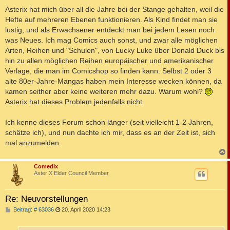
Asterix hat mich über all die Jahre bei der Stange gehalten, weil die
Hefte auf mehreren Ebenen funktionieren. Als Kind findet man sie
lustig, und als Erwachsener entdeckt man bei jedem Lesen noch
was Neues. Ich mag Comics auch sonst, und zwar alle möglichen
Arten, Reihen und "Schulen", von Lucky Luke über Donald Duck bis
hin zu allen möglichen Reihen europäischer und amerikanischer
Verlage, die man im Comicshop so finden kann. Selbst 2 oder 3
alte 80er-Jahre-Mangas haben mein Interesse wecken können, da
kamen seither aber keine weiteren mehr dazu. Warum wohl?
Asterix hat dieses Problem jedenfalls nicht.
Ich kenne dieses Forum schon länger (seit vielleicht 1-2 Jahren,
schätze ich), und nun dachte ich mir, dass es an der Zeit ist, sich
mal anzumelden.
c
Comedix
AsterIX Elder Council Member
Re: Neuvorstellungen
B
Beitrag: # 63036
20. April 2020 14:23
e
i
t