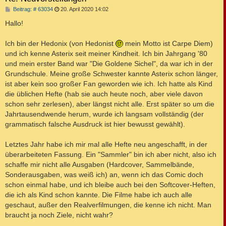
B
Beitrag: # 63034
20. April 2020 14:02
e
i
Hallo!
t
r
a
Ich bin der Hedonix (von Hedonist
mein Motto ist Carpe Diem)
g
und ich kenne Asterix seit meiner Kindheit. Ich bin Jahrgang '80
und mein erster Band war "Die Goldene Sichel", da war ich in der
Grundschule. Meine große Schwester kannte Asterix schon länger,
ist aber kein soo großer Fan geworden wie ich. Ich hatte als Kind
die üblichen Hefte (hab sie auch heute noch, aber viele davon
schon sehr zerlesen), aber längst nicht alle. Erst später so um die
Jahrtausendwende herum, wurde ich langsam vollständig (der
grammatisch falsche Ausdruck ist hier bewusst gewählt).
Letztes Jahr habe ich mir mal alle Hefte neu angeschafft, in der
überarbeiteten Fassung. Ein "Sammler" bin ich aber nicht, also ich
schaffe mir nicht alle Ausgaben (Hardcover, Sammelbände,
Sonderausgaben, was weiß ich) an, wenn ich das Comic doch
schon einmal habe, und ich bleibe auch bei den Softcover-Heften,
die ich als Kind schon kannte. Die Filme habe ich auch alle
geschaut, außer den Realverfilmungen, die kenne ich nicht. Man
braucht ja noch Ziele, nicht wahr?