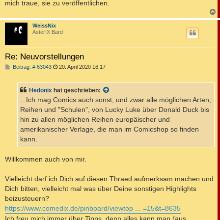
mich traue, sie zu veröffentlichen.
c
WeissNix
AsterIX Bard
Re: Neuvorstellungen
B
Beitrag: # 63043
20. April 2020 16:17
e
i
t
Hedonix
hat geschrieben:
r
a
...Ich mag Comics auch sonst, und zwar alle möglichen Arten,
g
Reihen und "Schulen", von Lucky Luke über Donald Duck bis
hin zu allen möglichen Reihen europäischer und
amerikanischer Verlage, die man im Comicshop so finden
kann.
Willkommen auch von mir.
Vielleicht darf ich Dich auf diesen Thraed aufmerksam machen und
Dich bitten, vielleicht mal was über Deine sonstigen Highlights
beizusteuern?
https://www.comedix.de/pinboard/viewtop ... =15&t=8635
Ich freu mich immer über Tipps, denn alles kann man (aus