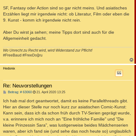
SF, Fantasy oder Action sind so gar nicht meins. Und asiatisches
Erzählen liegt mir irgendwie nicht: ob Literatur, Film oder eben die
9. Kunst - komm ich irgendwie nicht rein.
Aber Du wirst ja sehen; meine Tipps dort sind auch für die
Allgemeinheit gedacht.
Wo Unrecht zu Recht wird, wird Widerstand zur Pflicht!
#FreeBaud #FreeDoğru
c
Hedonix
Re: Neuvorstellungen
B
Beitrag: # 63060
21. April 2020 13:25
e
i
Ich hab mal dort geantwortet, damit es keine Parallelthreads gibt.
t
Hier an dieser Stelle nur noch kurz zur asiatischen Comic-Kunst:
r
a
Kann sein, dass ich da schon früh durch TV-Serien geprägt wurde,
g
v.a. erinnere ich mich noch an "Eine fröhliche Familie" und "Die
kleine Prinzessin Sara", was lustigerweise beides Mädchenserien
waren, aber ich fand sie (und sehe das noch heute so) unglaublich