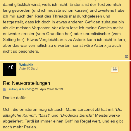
damit glücklich wirst, weiß ich nicht. Erstens ist der Text ziemlich
lang geworden (und ich musste schon kürzen) und zweitens habe
ich mir auch den Rest des Threads mal durchgelesen und
festgestellt, dass ich doch in etwas anderen Gefilden zuhause bin
als die meisten Vorposter. Vor allem lese ich meine Comics meist
entweder ernster (vom Grundton her) oder unrealistischer (vom
Setting her). Etwas Vergleichbares zu Asterix kann ich nicht liefern,
aber das war vermutlich zu erwarten, sonst wäre Asterix ja auch
nicht so besonders.
c
WeissNix
AsterIX Bard
Re: Neuvorstellungen
B
Beitrag: # 63052
21. April 2020 02:39
e
i
Danke dafür.
t
r
a
Och, die ernsteren mag ich auch. Manu Larcenet zB hat mit
"Der
g
alltägliche Kampf"
,
"Blast"
und
"Brodecks Bericht"
Meisterwerke
abgeliefert, Tardi ist immer einen Griff ins Regal wert, und es gibt
noch mehr Perlen.