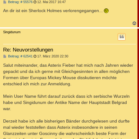
B
Beitrag: # 55576
12. Mai 2017 16:47
e
i
An dir ist ein Sherlock Holmes verlorengegangen...
t
r
a
g
c
Singidunum
Re: Neuvorstellungen
B
Beitrag: # 62541
17. März 2020 22:30
e
i
Salut miteinander, das Asterix Fieber hat mich nach Jahren wieder
t
gepackt und da ich gerne mit Gleichgesinnten in allen möglichen
r
a
Formen über Europas Mickey Mouse disskutieren möchte
g
entschied ich mich zur Anmeldung.
Mein User Name führt darauf zurück dass ich serbische Wurzeln
habe und Singidunum der Antike Name der Hauptstadt Belgrad
war.
Derzeit habe ich alle bisherigen Bänder durchgelesen und durfte
mal wieder feststellen dass Asterix insbesondere in seinen
Glanzzeiten unter Goscinny die wahrscheinlich beste Form der