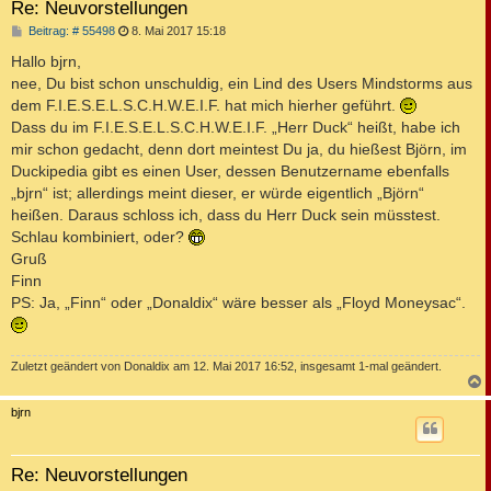
Re: Neuvorstellungen
B
Beitrag: # 55498
8. Mai 2017 15:18
e
i
Hallo bjrn,
t
nee, Du bist schon unschuldig, ein Lind des Users Mindstorms aus
r
a
dem F.I.E.S.E.L.S.C.H.W.E.I.F. hat mich hierher geführt.
g
Dass du im F.I.E.S.E.L.S.C.H.W.E.I.F. „Herr Duck“ heißt, habe ich
mir schon gedacht, denn dort meintest Du ja, du hießest Björn, im
Duckipedia gibt es einen User, dessen Benutzername ebenfalls
„bjrn“ ist; allerdings meint dieser, er würde eigentlich „Björn“
heißen. Daraus schloss ich, dass du Herr Duck sein müsstest.
Schlau kombiniert, oder?
Gruß
Finn
PS: Ja, „Finn“ oder „Donaldix“ wäre besser als „Floyd Moneysac“.
Zuletzt geändert von
Donaldix
am 12. Mai 2017 16:52, insgesamt 1-mal geändert.
c
bjrn
Re: Neuvorstellungen