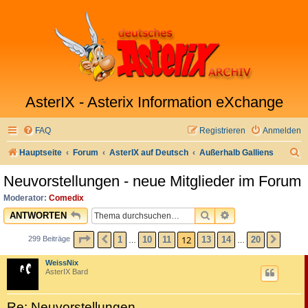
AsterIX - Asterix Information eXchange
FAQ
Registrieren
Anmelden
S
Hauptseite
Forum
AsterIX auf Deutsch
Außerhalb Galliens
u
Neuvorstellungen - neue Mitglieder im Forum
c
Moderator:
Comedix
h
SUCHE
ERWEITERTE SU
ANTWORTEN
e
SEITE
12
VON
20
12
1
10
11
13
14
20
299 Beiträge
VORHERIGE
NÄCH
…
…
WeissNix
AsterIX Bard
Re: Neuvorstellungen