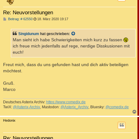
Re: Neuvorstellungen
B
Beitrag: # 62550
18. März 2020 19:17
e
i
t
Singidunum
hat geschrieben:
r
a
Man sieht ich habe Schwierigkeiten mich kurz zu fassen
g
ich freue mich jedenfalls auf rege, nerdige Disskusionen mit
euch!
Freut mich, dass du uns gefunden hast und dich aktiv beteiligen
möchtest.
Gruß.
Marco
Deutsches Asterix Archiv:
https://www.comedix.de
TwiX:
@Asterix-Archiv
, Mastodon:
@Asterix_Archiv
, Bluesky:
@comedix.de
c
Hedonix
Re: Neuvorstellungen