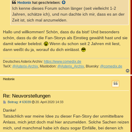
Hedonix
hat geschrieben:
r
a
Ich kenne dieses Forum schon länger (seit vielleicht 1-2
g
Jahren, schätze ich), und nun dachte ich mir, dass es an der
Zeit ist, sich mal anzumelden.
Hallo und willkommen! Schön, dass du da bist! Und besonders
schön, dass du dir die Fan-Storys als Einstieg gewählt hast und sie
damit wieder belebst.
Wenn du schon seit 2 Jahren mit liest,
dann weißt du ja, worauf du dich einlässt.
Deutsches Asterix Archiv:
https://www.comedix.de
TwiX:
@Asterix-Archiv
, Mastodon:
@Asterix_Archiv
, Bluesky:
@comedix.de
c
Hedonix
Re: Neuvorstellungen
B
Beitrag: # 63039
20. April 2020 14:33
e
i
Danke!
t
Tatsächlich war meine Idee zu dieser Fan-Story der unmittelbare
r
a
Anlass, mich jetzt doch mal hier anzumelden. Solche Sachen reizen
g
mich, und manchmal habe ich dazu sogar Einfälle, bei denen ich