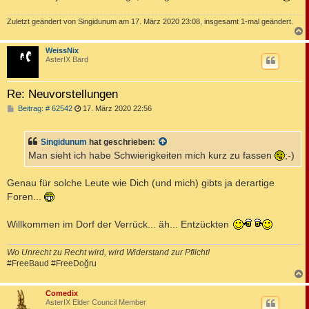
Zuletzt geändert von
Singidunum
am 17. März 2020 23:08, insgesamt 1-mal geändert.
c
WeissNix
AsterIX Bard
Re: Neuvorstellungen
B
Beitrag: # 62542
17. März 2020 22:56
e
i
t
Singidunum
hat geschrieben:
r
a
Man sieht ich habe Schwierigkeiten mich kurz zu fassen
;-)
g
Genau für solche Leute wie Dich (und mich) gibts ja derartige
Foren...
Willkommen im Dorf der Verrück... äh... Entzückten
Wo Unrecht zu Recht wird, wird Widerstand zur Pflicht!
#FreeBaud #FreeDoğru
c
Comedix
AsterIX Elder Council Member