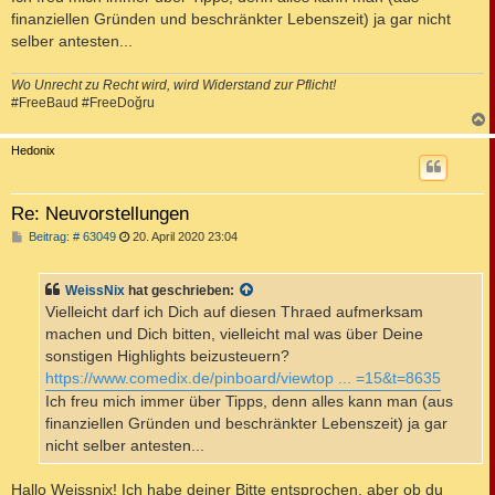
finanziellen Gründen und beschränkter Lebenszeit) ja gar nicht
selber antesten...
Wo Unrecht zu Recht wird, wird Widerstand zur Pflicht!
#FreeBaud #FreeDoğru
c
Hedonix
Re: Neuvorstellungen
B
Beitrag: # 63049
20. April 2020 23:04
e
i
t
WeissNix
hat geschrieben:
r
a
Vielleicht darf ich Dich auf diesen Thraed aufmerksam
g
machen und Dich bitten, vielleicht mal was über Deine
sonstigen Highlights beizusteuern?
https://www.comedix.de/pinboard/viewtop ... =15&t=8635
Ich freu mich immer über Tipps, denn alles kann man (aus
finanziellen Gründen und beschränkter Lebenszeit) ja gar
nicht selber antesten...
Hallo Weissnix! Ich habe deiner Bitte entsprochen, aber ob du