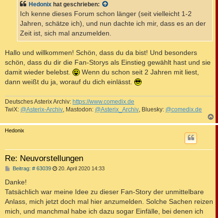
Hedonix
hat geschrieben:
r
a
Ich kenne dieses Forum schon länger (seit vielleicht 1-2
g
Jahren, schätze ich), und nun dachte ich mir, dass es an der
Zeit ist, sich mal anzumelden.
Hallo und willkommen! Schön, dass du da bist! Und besonders
schön, dass du dir die Fan-Storys als Einstieg gewählt hast und sie
damit wieder belebst.
Wenn du schon seit 2 Jahren mit liest,
dann weißt du ja, worauf du dich einlässt.
Deutsches Asterix Archiv:
https://www.comedix.de
TwiX:
@Asterix-Archiv
, Mastodon:
@Asterix_Archiv
, Bluesky:
@comedix.de
c
Hedonix
Re: Neuvorstellungen
B
Beitrag: # 63039
20. April 2020 14:33
e
i
Danke!
t
Tatsächlich war meine Idee zu dieser Fan-Story der unmittelbare
r
a
Anlass, mich jetzt doch mal hier anzumelden. Solche Sachen reizen
g
mich, und manchmal habe ich dazu sogar Einfälle, bei denen ich