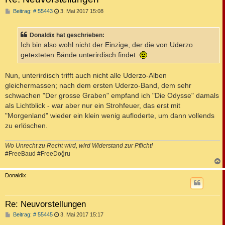
B
Beitrag: # 55443
3. Mai 2017 15:08
e
i
t
Donaldix hat geschrieben:
r
a
Ich bin also wohl nicht der Einzige, der die von Uderzo
g
getexteten Bände unterirdisch findet.
Nun, unterirdisch trifft auch nicht alle Uderzo-Alben
gleichermassen; nach dem ersten Uderzo-Band, dem sehr
schwachen "Der grosse Graben" empfand ich "Die Odysse" damals
als Lichtblick - war aber nur ein Strohfeuer, das erst mit
"Morgenland" wieder ein klein wenig aufloderte, um dann vollends
zu erlöschen.
Wo Unrecht zu Recht wird, wird Widerstand zur Pflicht!
#FreeBaud #FreeDoğru
c
Donaldix
Re: Neuvorstellungen
B
Beitrag: # 55445
3. Mai 2017 15:17
e