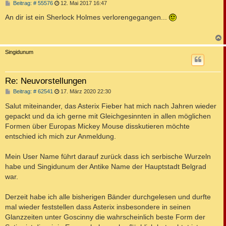
B
Beitrag: # 55576
12. Mai 2017 16:47
e
i
An dir ist ein Sherlock Holmes verlorengegangen...
t
r
a
g
c
Singidunum
Re: Neuvorstellungen
B
Beitrag: # 62541
17. März 2020 22:30
e
i
Salut miteinander, das Asterix Fieber hat mich nach Jahren wieder
t
gepackt und da ich gerne mit Gleichgesinnten in allen möglichen
r
a
Formen über Europas Mickey Mouse disskutieren möchte
g
entschied ich mich zur Anmeldung.
Mein User Name führt darauf zurück dass ich serbische Wurzeln
habe und Singidunum der Antike Name der Hauptstadt Belgrad
war.
Derzeit habe ich alle bisherigen Bänder durchgelesen und durfte
mal wieder feststellen dass Asterix insbesondere in seinen
Glanzzeiten unter Goscinny die wahrscheinlich beste Form der