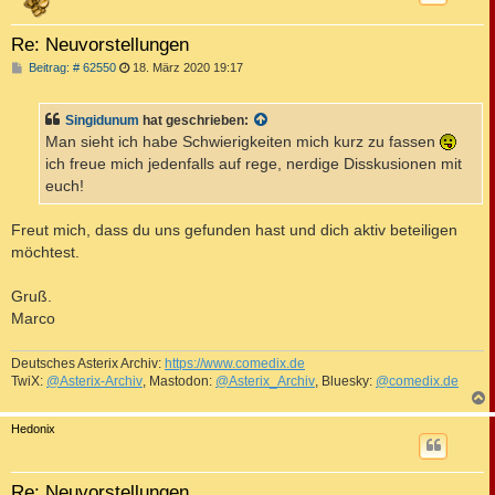
Re: Neuvorstellungen
B
Beitrag: # 62550
18. März 2020 19:17
e
i
t
Singidunum
hat geschrieben:
r
a
Man sieht ich habe Schwierigkeiten mich kurz zu fassen
g
ich freue mich jedenfalls auf rege, nerdige Disskusionen mit
euch!
Freut mich, dass du uns gefunden hast und dich aktiv beteiligen
möchtest.
Gruß.
Marco
Deutsches Asterix Archiv:
https://www.comedix.de
TwiX:
@Asterix-Archiv
, Mastodon:
@Asterix_Archiv
, Bluesky:
@comedix.de
c
Hedonix
Re: Neuvorstellungen