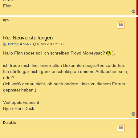
Finn
c
bjrn
Re: Neuvorstellungen
B
Beitrag: # 55468
6. Mai 2017 21:38
e
i
Hallo Finn (oder soll ich schreiben Floyd Moneysac?
),
t
r
a
ich freue mich hier einen alten Bekannten begrüßen zu dürfen.
g
Ich dürfte gar nicht ganz unschuldig an deinem Auftauchen sein,
oder?
(Ich weiß genau nicht, ob noch andere Links zu diesem Forum
gepostet haben.)
Viel Spaß wünscht
Bjrn / Herr Duck
c
Donaldix