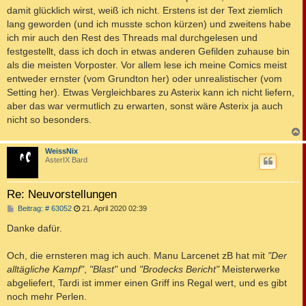
damit glücklich wirst, weiß ich nicht. Erstens ist der Text ziemlich
lang geworden (und ich musste schon kürzen) und zweitens habe
ich mir auch den Rest des Threads mal durchgelesen und
festgestellt, dass ich doch in etwas anderen Gefilden zuhause bin
als die meisten Vorposter. Vor allem lese ich meine Comics meist
entweder ernster (vom Grundton her) oder unrealistischer (vom
Setting her). Etwas Vergleichbares zu Asterix kann ich nicht liefern,
aber das war vermutlich zu erwarten, sonst wäre Asterix ja auch
nicht so besonders.
c
WeissNix
AsterIX Bard
Re: Neuvorstellungen
B
Beitrag: # 63052
21. April 2020 02:39
e
i
Danke dafür.
t
r
a
Och, die ernsteren mag ich auch. Manu Larcenet zB hat mit
"Der
g
alltägliche Kampf"
,
"Blast"
und
"Brodecks Bericht"
Meisterwerke
abgeliefert, Tardi ist immer einen Griff ins Regal wert, und es gibt
noch mehr Perlen.