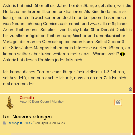
Asterix hat mich über all die Jahre bei der Stange gehalten, weil die
Hefte auf mehreren Ebenen funktionieren. Als Kind findet man sie
lustig, und als Erwachsener entdeckt man bei jedem Lesen noch
was Neues. Ich mag Comics auch sonst, und zwar alle möglichen
Arten, Reihen und "Schulen", von Lucky Luke über Donald Duck bis
hin zu allen möglichen Reihen europäischer und amerikanischer
Verlage, die man im Comicshop so finden kann. Selbst 2 oder 3
alte 80er-Jahre-Mangas haben mein Interesse wecken können, da
kamen seither aber keine weiteren mehr dazu. Warum wohl?
Asterix hat dieses Problem jedenfalls nicht.
Ich kenne dieses Forum schon länger (seit vielleicht 1-2 Jahren,
schätze ich), und nun dachte ich mir, dass es an der Zeit ist, sich
mal anzumelden.
c
Comedix
AsterIX Elder Council Member
Re: Neuvorstellungen
B
Beitrag: # 63036
20. April 2020 14:23
e
i
t