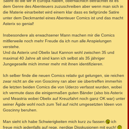
Satire ist die wir in Europa haben, oberflächlich betrachtet ist es
dem Genre des Abenteuers zuzuschreiben aber wenn man sich in
die Materie einarbeitet wird einem klar dass es tiefgründe Satire
unter dem Deckmantel eines Abenteuer Comics ist und das macht
Asterix so genial!
Insbesondere als erwachsener Mann machen mir die Comics
mitllerweile noch mehr Freude da ich nun alle Anspielungen
verstehe.
Und da Asterix und Obelix laut Kannon wohl zwischen 35 und
maximal 40 Jahre alt sind kann ich selbst als 35 jähriger
Jungegeselle mich immer mehr mit ihnen identifizieren.
Ich selber finde die neuen Comics relativ gut gelungen, sie reichen
zwar nicht an die von Goscinny ran aber sie übertreffen immerhin
die letzten beiden Comics die von Uderzo verfasst wurden, wobei
ich vermute dass die einigermaßen guten Bänder (also bis Asterix
und Meastria wobei Obelix auf Kreuzfahrt noch ganz OK war) unter
seiner Ägide wohl noch zum Teil auf nicht umgesetzten Ideen von
Goscinny beruhen.
Man sieht ich habe Schwierigkeiten mich kurz zu fassen
ich
freue mich jedenfalls auf rege, nerdige Disskusionen mit euch!