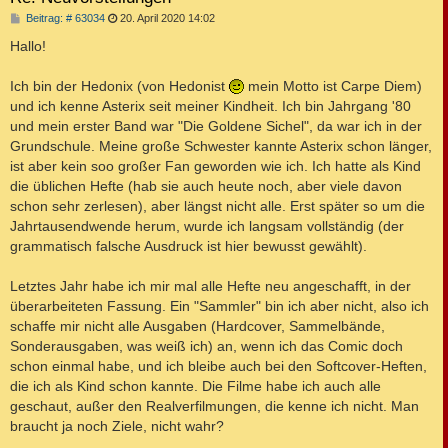
B
Beitrag: # 63034
20. April 2020 14:02
e
i
Hallo!
t
r
a
Ich bin der Hedonix (von Hedonist
mein Motto ist Carpe Diem)
g
und ich kenne Asterix seit meiner Kindheit. Ich bin Jahrgang '80
und mein erster Band war "Die Goldene Sichel", da war ich in der
Grundschule. Meine große Schwester kannte Asterix schon länger,
ist aber kein soo großer Fan geworden wie ich. Ich hatte als Kind
die üblichen Hefte (hab sie auch heute noch, aber viele davon
schon sehr zerlesen), aber längst nicht alle. Erst später so um die
Jahrtausendwende herum, wurde ich langsam vollständig (der
grammatisch falsche Ausdruck ist hier bewusst gewählt).
Letztes Jahr habe ich mir mal alle Hefte neu angeschafft, in der
überarbeiteten Fassung. Ein "Sammler" bin ich aber nicht, also ich
schaffe mir nicht alle Ausgaben (Hardcover, Sammelbände,
Sonderausgaben, was weiß ich) an, wenn ich das Comic doch
schon einmal habe, und ich bleibe auch bei den Softcover-Heften,
die ich als Kind schon kannte. Die Filme habe ich auch alle
geschaut, außer den Realverfilmungen, die kenne ich nicht. Man
braucht ja noch Ziele, nicht wahr?