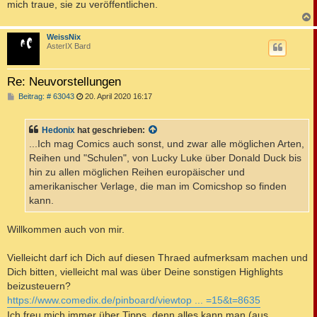
mich traue, sie zu veröffentlichen.
c
WeissNix
AsterIX Bard
Re: Neuvorstellungen
B
Beitrag: # 63043
20. April 2020 16:17
e
i
t
Hedonix
hat geschrieben:
r
a
...Ich mag Comics auch sonst, und zwar alle möglichen Arten,
g
Reihen und "Schulen", von Lucky Luke über Donald Duck bis
hin zu allen möglichen Reihen europäischer und
amerikanischer Verlage, die man im Comicshop so finden
kann.
Willkommen auch von mir.
Vielleicht darf ich Dich auf diesen Thraed aufmerksam machen und
Dich bitten, vielleicht mal was über Deine sonstigen Highlights
beizusteuern?
https://www.comedix.de/pinboard/viewtop ... =15&t=8635
Ich freu mich immer über Tipps, denn alles kann man (aus