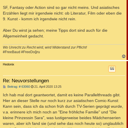
SF, Fantasy oder Action sind so gar nicht meins. Und asiatisches
Erzählen liegt mir irgendwie nicht: ob Literatur, Film oder eben die
9. Kunst - komm ich irgendwie nicht rein.
Aber Du wirst ja sehen; meine Tipps dort sind auch für die
Allgemeinheit gedacht.
Wo Unrecht zu Recht wird, wird Widerstand zur Pflicht!
#FreeBaud #FreeDoğru
c
Hedonix
Re: Neuvorstellungen
B
Beitrag: # 63060
21. April 2020 13:25
e
i
Ich hab mal dort geantwortet, damit es keine Parallelthreads gibt.
t
Hier an dieser Stelle nur noch kurz zur asiatischen Comic-Kunst:
r
a
Kann sein, dass ich da schon früh durch TV-Serien geprägt wurde,
g
v.a. erinnere ich mich noch an "Eine fröhliche Familie" und "Die
kleine Prinzessin Sara", was lustigerweise beides Mädchenserien
waren, aber ich fand sie (und sehe das noch heute so) unglaublich