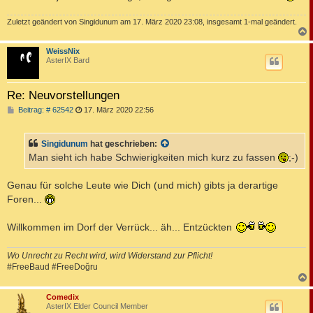
Zuletzt geändert von
Singidunum
am 17. März 2020 23:08, insgesamt 1-mal geändert.
c
WeissNix
AsterIX Bard
Re: Neuvorstellungen
B
Beitrag: # 62542
17. März 2020 22:56
e
i
t
Singidunum
hat geschrieben:
r
a
Man sieht ich habe Schwierigkeiten mich kurz zu fassen
;-)
g
Genau für solche Leute wie Dich (und mich) gibts ja derartige
Foren...
Willkommen im Dorf der Verrück... äh... Entzückten
Wo Unrecht zu Recht wird, wird Widerstand zur Pflicht!
#FreeBaud #FreeDoğru
c
Comedix
AsterIX Elder Council Member