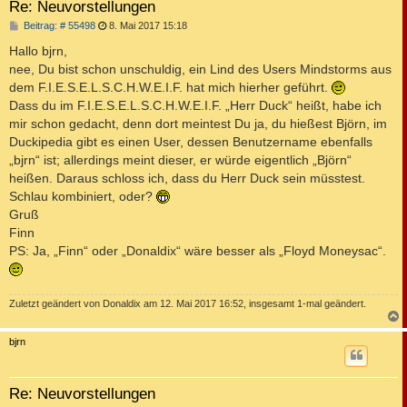
Re: Neuvorstellungen
B
Beitrag: # 55498
8. Mai 2017 15:18
e
i
Hallo bjrn,
t
nee, Du bist schon unschuldig, ein Lind des Users Mindstorms aus
r
a
dem F.I.E.S.E.L.S.C.H.W.E.I.F. hat mich hierher geführt.
g
Dass du im F.I.E.S.E.L.S.C.H.W.E.I.F. „Herr Duck“ heißt, habe ich
mir schon gedacht, denn dort meintest Du ja, du hießest Björn, im
Duckipedia gibt es einen User, dessen Benutzername ebenfalls
„bjrn“ ist; allerdings meint dieser, er würde eigentlich „Björn“
heißen. Daraus schloss ich, dass du Herr Duck sein müsstest.
Schlau kombiniert, oder?
Gruß
Finn
PS: Ja, „Finn“ oder „Donaldix“ wäre besser als „Floyd Moneysac“.
Zuletzt geändert von
Donaldix
am 12. Mai 2017 16:52, insgesamt 1-mal geändert.
c
bjrn
Re: Neuvorstellungen