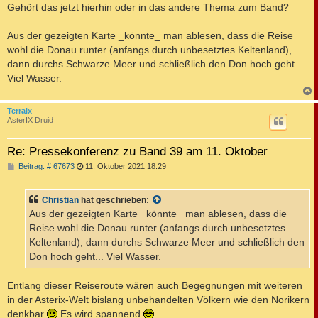
i
Gehört das jetzt hierhin oder in das andere Thema zum Band?
t
r
a
Aus der gezeigten Karte _könnte_ man ablesen, dass die Reise
g
wohl die Donau runter (anfangs durch unbesetztes Keltenland),
dann durchs Schwarze Meer und schließlich den Don hoch geht...
Viel Wasser.
c
Terraix
AsterIX Druid
Re: Pressekonferenz zu Band 39 am 11. Oktober
B
Beitrag: # 67673
11. Oktober 2021 18:29
e
i
t
Christian
hat geschrieben:
r
a
Aus der gezeigten Karte _könnte_ man ablesen, dass die
g
Reise wohl die Donau runter (anfangs durch unbesetztes
Keltenland), dann durchs Schwarze Meer und schließlich den
Don hoch geht... Viel Wasser.
Entlang dieser Reiseroute wären auch Begegnungen mit weiteren
in der Asterix-Welt bislang unbehandelten Völkern wie den Norikern
denkbar
Es wird spannend