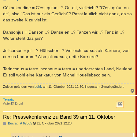
e
i
Cékankondine = C'est qu'un...? On-dit, vielleicht? "C'est qu'un on-
t
dit", also "Das ist nur ein Gerücht"? Passt lautlich nicht ganz, da so
r
a
das zweite K zu viel ist.
g
Dansonjus = Danson...? Danse en...? Tanzen wir...? Tanz in...?
Wofür steht das jus?
Jolicursus = joli...? Hübscher...? Vielleicht cursus als Karriere, von
cursus honorum? Also joli cursus, nette Karriere?
Terinconus = terre inconnue = terra = unerforschtes Land, Neuland.
Er soll wohl eine Karikatur von Michel Houellebecq sein.
Zuletzt geändert von
bdhk
am 11. Oktober 2021 12:30, insgesamt 2-mal geändert.
c
Terraix
AsterIX Druid
Re: Pressekonferenz zu Band 39 am 11. Oktober
B
Beitrag: # 67665
11. Oktober 2021 12:28
e
i
t