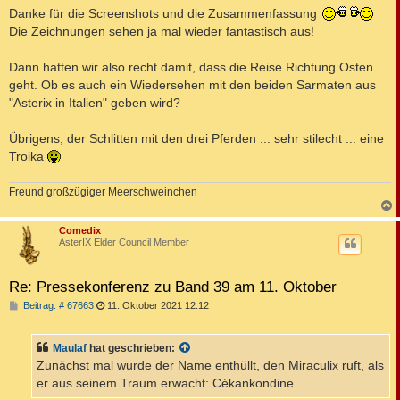
i
Danke für die Screenshots und die Zusammenfassung
t
Die Zeichnungen sehen ja mal wieder fantastisch aus!
r
a
g
Dann hatten wir also recht damit, dass die Reise Richtung Osten
geht. Ob es auch ein Wiedersehen mit den beiden Sarmaten aus
"Asterix in Italien" geben wird?
Übrigens, der Schlitten mit den drei Pferden ... sehr stilecht ... eine
Troika
Freund großzügiger Meerschweinchen
c
Comedix
AsterIX Elder Council Member
Re: Pressekonferenz zu Band 39 am 11. Oktober
B
Beitrag: # 67663
11. Oktober 2021 12:12
e
i
t
Maulaf
hat geschrieben:
r
a
Zunächst mal wurde der Name enthüllt, den Miraculix ruft, als
g
er aus seinem Traum erwacht: Cékankondine.