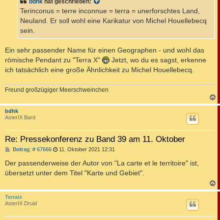
bdhk
hat geschrieben:
r
a
Terinconus = terre inconnue = terra = unerforschtes Land,
g
Neuland. Er soll wohl eine Karikatur von Michel Houellebecq
sein.
Ein sehr passender Name für einen Geographen - und wohl das
römische Pendant zu "Terra X"
Jetzt, wo du es sagst, erkenne
ich tatsächlich eine große Ähnlichkeit zu Michel Houellebecq.
Freund großzügiger Meerschweinchen
c
bdhk
AsterIX Bard
Re: Pressekonferenz zu Band 39 am 11. Oktober
B
Beitrag: # 67666
11. Oktober 2021 12:31
e
i
Der passenderweise der Autor von "La carte et le territoire" ist,
t
übersetzt unter dem Titel "Karte und Gebiet".
r
a
g
c
Terraix
AsterIX Druid