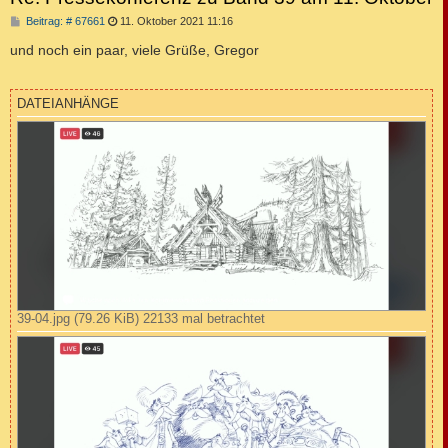
B
Beitrag: # 67661
11. Oktober 2021 11:16
e
i
und noch ein paar, viele Grüße, Gregor
t
r
a
g
DATEIANHÄNGE
39-04.jpg (79.26 KiB) 22133 mal betrachtet