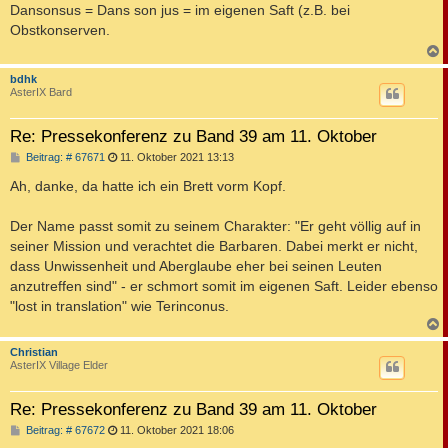
i
Dansonsus = Dans son jus = im eigenen Saft (z.B. bei
t
Obstkonserven.
r
a
g
c
bdhk
AsterIX Bard
Re: Pressekonferenz zu Band 39 am 11. Oktober
B
Beitrag: # 67671
11. Oktober 2021 13:13
e
i
Ah, danke, da hatte ich ein Brett vorm Kopf.
t
r
a
Der Name passt somit zu seinem Charakter: "Er geht völlig auf in
g
seiner Mission und verachtet die Barbaren. Dabei merkt er nicht,
dass Unwissenheit und Aberglaube eher bei seinen Leuten
anzutreffen sind" - er schmort somit im eigenen Saft. Leider ebenso
"lost in translation" wie Terinconus.
c
Christian
AsterIX Village Elder
Re: Pressekonferenz zu Band 39 am 11. Oktober
B
Beitrag: # 67672
11. Oktober 2021 18:06
e