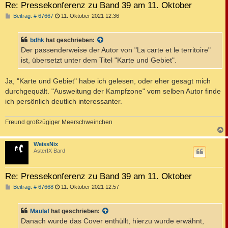
Re: Pressekonferenz zu Band 39 am 11. Oktober
B
Beitrag: # 67667
11. Oktober 2021 12:36
e
i
t
bdhk
hat geschrieben:
r
a
Der passenderweise der Autor von "La carte et le territoire"
g
ist, übersetzt unter dem Titel "Karte und Gebiet".
Ja, "Karte und Gebiet" habe ich gelesen, oder eher gesagt mich
durchgequält. "Ausweitung der Kampfzone" vom selben Autor finde
ich persönlich deutlich interessanter.
Freund großzügiger Meerschweinchen
c
WeissNix
AsterIX Bard
Re: Pressekonferenz zu Band 39 am 11. Oktober
B
Beitrag: # 67668
11. Oktober 2021 12:57
e
i
t
Maulaf
hat geschrieben:
r
a
Danach wurde das Cover enthüllt, hierzu wurde erwähnt,
g