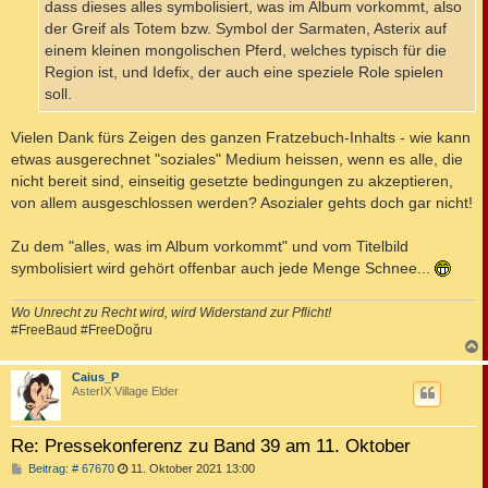
dass dieses alles symbolisiert, was im Album vorkommt, also
der Greif als Totem bzw. Symbol der Sarmaten, Asterix auf
einem kleinen mongolischen Pferd, welches typisch für die
Region ist, und Idefix, der auch eine speziele Role spielen
soll.
Vielen Dank fürs Zeigen des ganzen Fratzebuch-Inhalts - wie kann
etwas ausgerechnet "soziales" Medium heissen, wenn es alle, die
nicht bereit sind, einseitig gesetzte bedingungen zu akzeptieren,
von allem ausgeschlossen werden? Asozialer gehts doch gar nicht!
Zu dem "alles, was im Album vorkommt" und vom Titelbild
symbolisiert wird gehört offenbar auch jede Menge Schnee...
Wo Unrecht zu Recht wird, wird Widerstand zur Pflicht!
#FreeBaud #FreeDoğru
c
Caius_P
AsterIX Village Elder
Re: Pressekonferenz zu Band 39 am 11. Oktober
B
Beitrag: # 67670
11. Oktober 2021 13:00
e