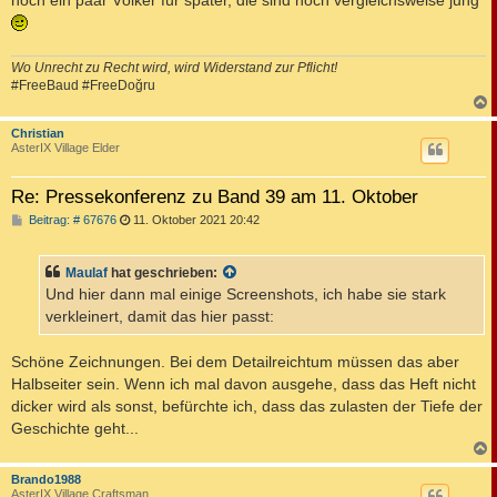
noch ein paar Völker für später, die sind noch vergleichsweise jung
Wo Unrecht zu Recht wird, wird Widerstand zur Pflicht!
#FreeBaud #FreeDoğru
c
Christian
AsterIX Village Elder
Re: Pressekonferenz zu Band 39 am 11. Oktober
B
Beitrag: # 67676
11. Oktober 2021 20:42
e
i
t
Maulaf
hat geschrieben:
r
a
Und hier dann mal einige Screenshots, ich habe sie stark
g
verkleinert, damit das hier passt:
Schöne Zeichnungen. Bei dem Detailreichtum müssen das aber
Halbseiter sein. Wenn ich mal davon ausgehe, dass das Heft nicht
dicker wird als sonst, befürchte ich, dass das zulasten der Tiefe der
Geschichte geht...
c
Brando1988
AsterIX Village Craftsman