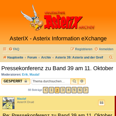
AsterIX - Asterix Information eXchange
FAQ
Registrieren
Anmelden
S
Hauptseite
Forum
Archiv
Asterix 39: Asterix und der Greif
u
Pressekonferenz zu Band 39 am 11. Oktober
c
Moderatoren:
Erik
,
Maulaf
h
SUCHE
ERWEITERTE SUC
GESPERRT
e
2
1
3
4
5
6
88 Beiträge
VORHERIGE
NÄCHSTE
Maulaf
AsterIX Druid
Re: Pressekonferenz zu Band 39 am 11. Oktober