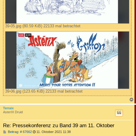
39-05.jpg (80.59 KiB) 22133 mal betrachtet
39-06.jpg (123.65 KiB) 22133 mal betrachtet
c
Terraix
AsterIX Druid
Re: Pressekonferenz zu Band 39 am 11. Oktober
B
Beitrag: # 67662
11. Oktober 2021 11:38
e