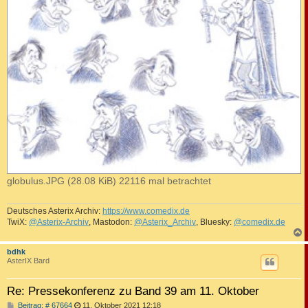
globulus.JPG (28.08 KiB) 22116 mal betrachtet
Deutsches Asterix Archiv:
https://www.comedix.de
TwiX:
@Asterix-Archiv
, Mastodon:
@Asterix_Archiv
, Bluesky:
@comedix.de
c
bdhk
AsterIX Bard
Re: Pressekonferenz zu Band 39 am 11. Oktober
B
Beitrag: # 67664
11. Oktober 2021 12:18