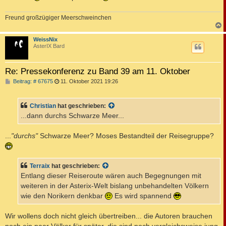
Freund großzügiger Meerschweinchen
c
WeissNix
AsterIX Bard
Re: Pressekonferenz zu Band 39 am 11. Oktober
B
Beitrag: # 67675
11. Oktober 2021 19:26
e
i
t
Christian
hat geschrieben:
r
a
...dann durchs Schwarze Meer...
g
...
"durchs"
Schwarze Meer? Moses Bestandteil der Reisegruppe?
Terraix
hat geschrieben:
Entlang dieser Reiseroute wären auch Begegnungen mit
weiteren in der Asterix-Welt bislang unbehandelten Völkern
wie den Norikern denkbar
Es wird spannend
Wir wollens doch nicht gleich übertreiben... die Autoren brauchen