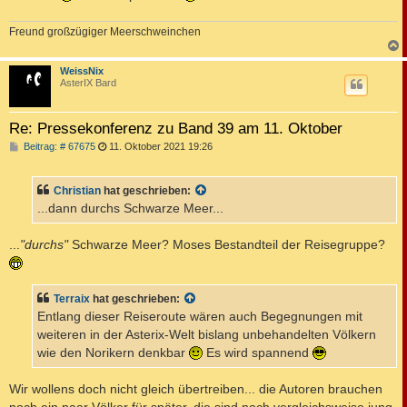
Freund großzügiger Meerschweinchen
c
WeissNix
AsterIX Bard
Re: Pressekonferenz zu Band 39 am 11. Oktober
B
Beitrag: # 67675
11. Oktober 2021 19:26
e
i
t
Christian
hat geschrieben:
r
a
...dann durchs Schwarze Meer...
g
...
"durchs"
Schwarze Meer? Moses Bestandteil der Reisegruppe?
Terraix
hat geschrieben:
Entlang dieser Reiseroute wären auch Begegnungen mit
weiteren in der Asterix-Welt bislang unbehandelten Völkern
wie den Norikern denkbar
Es wird spannend
Wir wollens doch nicht gleich übertreiben... die Autoren brauchen