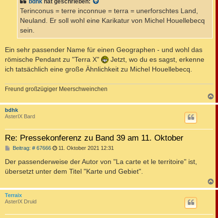
bdhk
hat geschrieben:
r
a
Terinconus = terre inconnue = terra = unerforschtes Land,
g
Neuland. Er soll wohl eine Karikatur von Michel Houellebecq
sein.
Ein sehr passender Name für einen Geographen - und wohl das
römische Pendant zu "Terra X"
Jetzt, wo du es sagst, erkenne
ich tatsächlich eine große Ähnlichkeit zu Michel Houellebecq.
Freund großzügiger Meerschweinchen
c
bdhk
AsterIX Bard
Re: Pressekonferenz zu Band 39 am 11. Oktober
B
Beitrag: # 67666
11. Oktober 2021 12:31
e
i
Der passenderweise der Autor von "La carte et le territoire" ist,
t
übersetzt unter dem Titel "Karte und Gebiet".
r
a
g
c
Terraix
AsterIX Druid