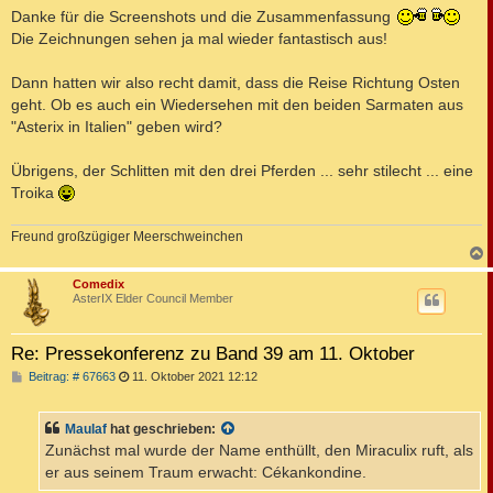
i
Danke für die Screenshots und die Zusammenfassung
t
Die Zeichnungen sehen ja mal wieder fantastisch aus!
r
a
g
Dann hatten wir also recht damit, dass die Reise Richtung Osten
geht. Ob es auch ein Wiedersehen mit den beiden Sarmaten aus
"Asterix in Italien" geben wird?
Übrigens, der Schlitten mit den drei Pferden ... sehr stilecht ... eine
Troika
Freund großzügiger Meerschweinchen
c
Comedix
AsterIX Elder Council Member
Re: Pressekonferenz zu Band 39 am 11. Oktober
B
Beitrag: # 67663
11. Oktober 2021 12:12
e
i
t
Maulaf
hat geschrieben:
r
a
Zunächst mal wurde der Name enthüllt, den Miraculix ruft, als
g
er aus seinem Traum erwacht: Cékankondine.