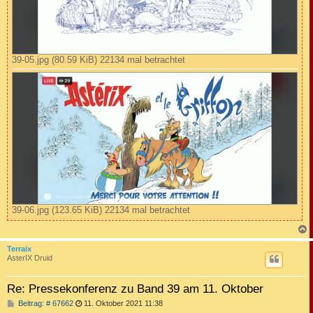
39-05.jpg (80.59 KiB) 22134 mal betrachtet
39-06.jpg (123.65 KiB) 22134 mal betrachtet
c
Terraix
AsterIX Druid
Re: Pressekonferenz zu Band 39 am 11. Oktober
B
Beitrag: # 67662
11. Oktober 2021 11:38
e