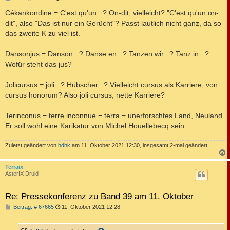
e
i
Cékankondine = C'est qu'un...? On-dit, vielleicht? "C'est qu'un on-
t
dit", also "Das ist nur ein Gerücht"? Passt lautlich nicht ganz, da so
r
a
das zweite K zu viel ist.
g
Dansonjus = Danson...? Danse en...? Tanzen wir...? Tanz in...?
Wofür steht das jus?
Jolicursus = joli...? Hübscher...? Vielleicht cursus als Karriere, von
cursus honorum? Also joli cursus, nette Karriere?
Terinconus = terre inconnue = terra = unerforschtes Land, Neuland.
Er soll wohl eine Karikatur von Michel Houellebecq sein.
Zuletzt geändert von
bdhk
am 11. Oktober 2021 12:30, insgesamt 2-mal geändert.
c
Terraix
AsterIX Druid
Re: Pressekonferenz zu Band 39 am 11. Oktober
B
Beitrag: # 67665
11. Oktober 2021 12:28
e
i
t