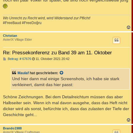
noch ein paar Völker für später, die sind noch vergleichsweise jung
Wo Unrecht zu Recht wird, wird Widerstand zur Pflicht!
#FreeBaud #FreeDoğru
c
Christian
AsterIX Village Elder
Re: Pressekonferenz zu Band 39 am 11. Oktober
B
Beitrag: # 67676
11. Oktober 2021 20:42
e
i
t
Maulaf
hat geschrieben:
r
a
Und hier dann mal einige Screenshots, ich habe sie stark
g
verkleinert, damit das hier passt:
Schöne Zeichnungen. Bei dem Detailreichtum müssen das aber
Halbseiter sein. Wenn ich mal davon ausgehe, dass das Heft nicht
dicker wird als sonst, befürchte ich, dass das zulasten der Tiefe der
Geschichte geht...
c
Brando1988
AsterIX Village Craftsman