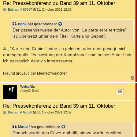
Re: Pressekonferenz zu Band 39 am 11. Oktober
B
Beitrag: # 67667
11. Oktober 2021 12:36
e
i
t
bdhk
hat geschrieben:
r
a
Der passenderweise der Autor von "La carte et le territoire"
g
ist, übersetzt unter dem Titel "Karte und Gebiet".
Ja, "Karte und Gebiet" habe ich gelesen, oder eher gesagt mich
durchgequält. "Ausweitung der Kampfzone" vom selben Autor finde
ich persönlich deutlich interessanter.
Freund großzügiger Meerschweinchen
c
WeissNix
AsterIX Bard
Re: Pressekonferenz zu Band 39 am 11. Oktober
B
Beitrag: # 67668
11. Oktober 2021 12:57
e
i
t
Maulaf
hat geschrieben:
r
a
Danach wurde das Cover enthüllt, hierzu wurde erwähnt,
g