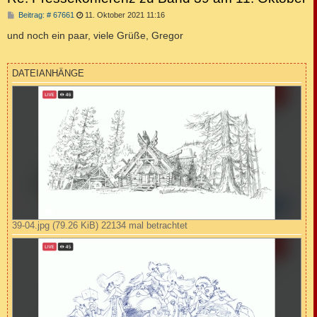
B
Beitrag: # 67661
11. Oktober 2021 11:16
e
i
und noch ein paar, viele Grüße, Gregor
t
r
a
g
DATEIANHÄNGE
39-04.jpg (79.26 KiB) 22134 mal betrachtet