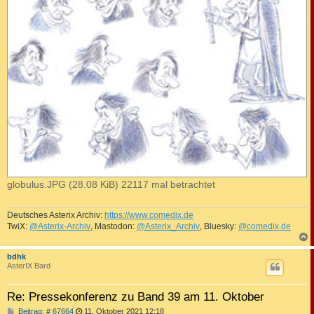
globulus.JPG (28.08 KiB) 22117 mal betrachtet
Deutsches Asterix Archiv:
https://www.comedix.de
TwiX:
@Asterix-Archiv
, Mastodon:
@Asterix_Archiv
, Bluesky:
@comedix.de
c
bdhk
AsterIX Bard
Re: Pressekonferenz zu Band 39 am 11. Oktober
B
Beitrag: # 67664
11. Oktober 2021 12:18