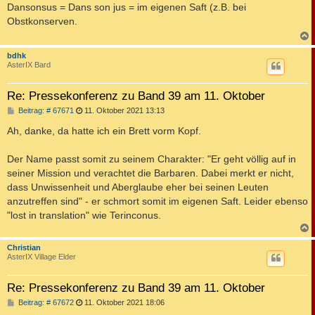
i
Dansonsus = Dans son jus = im eigenen Saft (z.B. bei
t
Obstkonserven.
r
a
g
c
bdhk
AsterIX Bard
Re: Pressekonferenz zu Band 39 am 11. Oktober
B
Beitrag: # 67671
11. Oktober 2021 13:13
e
i
Ah, danke, da hatte ich ein Brett vorm Kopf.
t
r
a
Der Name passt somit zu seinem Charakter: "Er geht völlig auf in
g
seiner Mission und verachtet die Barbaren. Dabei merkt er nicht,
dass Unwissenheit und Aberglaube eher bei seinen Leuten
anzutreffen sind" - er schmort somit im eigenen Saft. Leider ebenso
"lost in translation" wie Terinconus.
c
Christian
AsterIX Village Elder
Re: Pressekonferenz zu Band 39 am 11. Oktober
B
Beitrag: # 67672
11. Oktober 2021 18:06
e