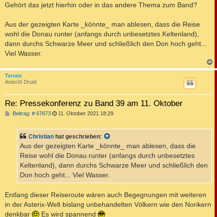
i
Gehört das jetzt hierhin oder in das andere Thema zum Band?
t
r
a
Aus der gezeigten Karte _könnte_ man ablesen, dass die Reise
g
wohl die Donau runter (anfangs durch unbesetztes Keltenland),
dann durchs Schwarze Meer und schließlich den Don hoch geht...
Viel Wasser.
c
Terraix
AsterIX Druid
Re: Pressekonferenz zu Band 39 am 11. Oktober
B
Beitrag: # 67673
11. Oktober 2021 18:29
e
i
t
Christian
hat geschrieben:
r
a
Aus der gezeigten Karte _könnte_ man ablesen, dass die
g
Reise wohl die Donau runter (anfangs durch unbesetztes
Keltenland), dann durchs Schwarze Meer und schließlich den
Don hoch geht... Viel Wasser.
Entlang dieser Reiseroute wären auch Begegnungen mit weiteren
in der Asterix-Welt bislang unbehandelten Völkern wie den Norikern
denkbar
Es wird spannend