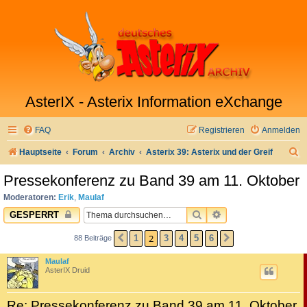
AsterIX - Asterix Information eXchange
FAQ
Registrieren
Anmelden
S
Hauptseite
Forum
Archiv
Asterix 39: Asterix und der Greif
u
Pressekonferenz zu Band 39 am 11. Oktober
c
Moderatoren:
Erik
,
Maulaf
h
SUCHE
ERWEITERTE SUC
GESPERRT
e
2
1
3
4
5
6
88 Beiträge
VORHERIGE
NÄCHSTE
Maulaf
AsterIX Druid
Re: Pressekonferenz zu Band 39 am 11. Oktober