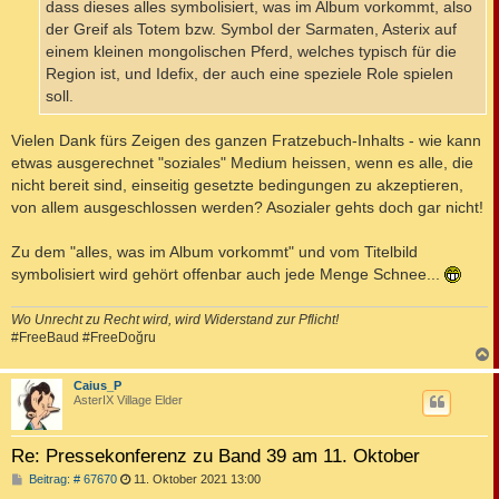
dass dieses alles symbolisiert, was im Album vorkommt, also
der Greif als Totem bzw. Symbol der Sarmaten, Asterix auf
einem kleinen mongolischen Pferd, welches typisch für die
Region ist, und Idefix, der auch eine speziele Role spielen
soll.
Vielen Dank fürs Zeigen des ganzen Fratzebuch-Inhalts - wie kann
etwas ausgerechnet "soziales" Medium heissen, wenn es alle, die
nicht bereit sind, einseitig gesetzte bedingungen zu akzeptieren,
von allem ausgeschlossen werden? Asozialer gehts doch gar nicht!
Zu dem "alles, was im Album vorkommt" und vom Titelbild
symbolisiert wird gehört offenbar auch jede Menge Schnee...
Wo Unrecht zu Recht wird, wird Widerstand zur Pflicht!
#FreeBaud #FreeDoğru
c
Caius_P
AsterIX Village Elder
Re: Pressekonferenz zu Band 39 am 11. Oktober
B
Beitrag: # 67670
11. Oktober 2021 13:00
e