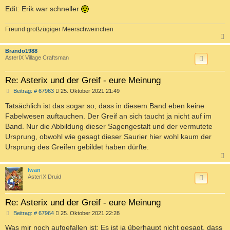
Edit: Erik war schneller
Freund großzügiger Meerschweinchen
c
Brando1988
AsterIX Village Craftsman
Re: Asterix und der Greif - eure Meinung
B
Beitrag: # 67963
25. Oktober 2021 21:49
e
i
Tatsächlich ist das sogar so, dass in diesem Band eben keine
t
Fabelwesen auftauchen. Der Greif an sich taucht ja nicht auf im
r
a
Band. Nur die Abbildung dieser Sagengestalt und der vermutete
g
Ursprung, obwohl wie gesagt dieser Saurier hier wohl kaum der
Ursprung des Greifen gebildet haben dürfte.
c
Iwan
AsterIX Druid
Re: Asterix und der Greif - eure Meinung
B
Beitrag: # 67964
25. Oktober 2021 22:28
e
i
Was mir noch aufgefallen ist: Es ist ja überhaupt nicht gesagt, dass