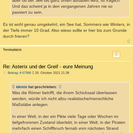
aber ob der See bis ganz unten auftauen wird, ist fraglich.
Und das scheint ja in den vergangenen Jahren nie so
passiert zu sein.
Es ist wohl genau umgekehrt, ein See hat, Sommers wie Winters, in
der Tiefe immer 10 Grad. Also wieso sollte er hier bis zum Grunde
durch frieren?
c
Tennisplatzis
Re: Asterix und der Greif - eure Meinung
B
Beitrag: # 67986
26. Oktober 2021 21:38
e
i
t
idemix
hat geschrieben:
r
a
Was die Römer betrifft, die ihrem Schicksaal überlassen
g
werden, würde ich nicht allzu realistische/menschliche
Maßstäbe anlegen.
In einer Welt, in der ein Pikte viele Tage oder Wochen im
tiefgefrorenen Zustand überlebt; in einer Welt, in der Piraten
mehrfach einen Schiffbruch fernab vom nächsten Strand