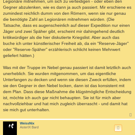
Legionäre mitnehmen, um sich zu verteidigen - oder eben den
Gegner abzulenken, wie es dann ja auch passiert. Mir erschiene es
zumindest reichlich dumm von den Römern, wenn sie nur genau
die benötigte Zahl an Legionären mitnehmen würden. (Die
Tatsache, dass es augenscheinlich auf dieser Expedition nur einen
Jäger und zwei Späher gibt, erscheint mir dahingehend deutlich
kritikwürdiger als die hier diskutierte Kriegslist. Aber auch das
buche ich unter künstlerischer Freiheit ab, da ein "Reserve-Jäger"
oder "Reserve-Späher" erzählerisch schlicht keinen Mehrwert
geliefert hätten.)
Was mit der Truppe im Nebel genau passiert ist damit letztlich auch
unerheblich. Sie wurden mitgenommen, um das eigentliche
Unterfangen zu decken und wenn sie diesen Zweck erfüllen, indem
sie den Gegner in den Nebel locken, dann ist das konsistent mit
dem Plan. Dass diese Maßnahme die klügstmögliche Entscheidung
ist, möchte ich auch gar nicht behaupten. Sie ist für mich aber
nachvollziehbar und hat mich zugleich überrascht - und damit hat
sie mich gut unterhalten.
c
WeissNix
AsterIX Bard