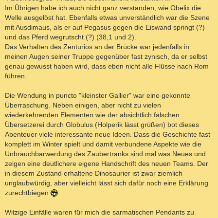
Im Übrigen habe ich auch nicht ganz verstanden, wie Obelix die
Welle ausgelöst hat. Ebenfalls etwas unverständlich war die Szene
mit Ausdimaus, als er auf Pegasus gegen die Eiswand springt (?)
und das Pferd wegrutscht (?) (38,1 und 2).
Das Verhalten des Zenturios an der Brücke war jedenfalls in
meinen Augen seiner Truppe gegenüber fast zynisch, da er selbst
genau gewusst haben wird, dass eben nicht alle Flüsse nach Rom
führen.
Die Wendung in puncto "kleinster Gallier" war eine gekonnte
Überraschung. Neben einigen, aber nicht zu vielen
wiederkehrenden Elementen wie der absichtlich falschen
Übersetzerei durch Globulus (Holperik lässt grüßen) bot dieses
Abenteuer viele interessante neue Ideen. Dass die Geschichte fast
komplett im Winter spielt und damit verbundene Aspekte wie die
Unbrauchbarwerdung des Zaubertranks sind mal was Neues und
zeigen eine deutlichere eigene Handschrift des neuen Teams. Der
in diesem Zustand erhaltene Dinosaurier ist zwar ziemlich
unglaubwürdig, aber vielleicht lässt sich dafür noch eine Erklärung
zurechtbiegen
Witzige Einfälle waren für mich die sarmatischen Pendants zu