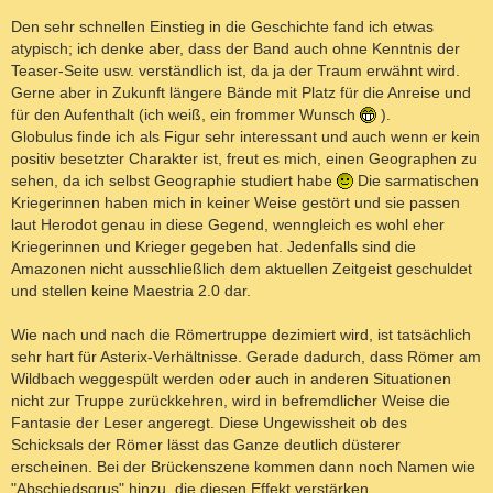
Den sehr schnellen Einstieg in die Geschichte fand ich etwas
atypisch; ich denke aber, dass der Band auch ohne Kenntnis der
Teaser-Seite usw. verständlich ist, da ja der Traum erwähnt wird.
Gerne aber in Zukunft längere Bände mit Platz für die Anreise und
für den Aufenthalt (ich weiß, ein frommer Wunsch
).
Globulus finde ich als Figur sehr interessant und auch wenn er kein
positiv besetzter Charakter ist, freut es mich, einen Geographen zu
sehen, da ich selbst Geographie studiert habe
Die sarmatischen
Kriegerinnen haben mich in keiner Weise gestört und sie passen
laut Herodot genau in diese Gegend, wenngleich es wohl eher
Kriegerinnen und Krieger gegeben hat. Jedenfalls sind die
Amazonen nicht ausschließlich dem aktuellen Zeitgeist geschuldet
und stellen keine Maestria 2.0 dar.
Wie nach und nach die Römertruppe dezimiert wird, ist tatsächlich
sehr hart für Asterix-Verhältnisse. Gerade dadurch, dass Römer am
Wildbach weggespült werden oder auch in anderen Situationen
nicht zur Truppe zurückkehren, wird in befremdlicher Weise die
Fantasie der Leser angeregt. Diese Ungewissheit ob des
Schicksals der Römer lässt das Ganze deutlich düsterer
erscheinen. Bei der Brückenszene kommen dann noch Namen wie
"Abschiedsgrus" hinzu, die diesen Effekt verstärken ...