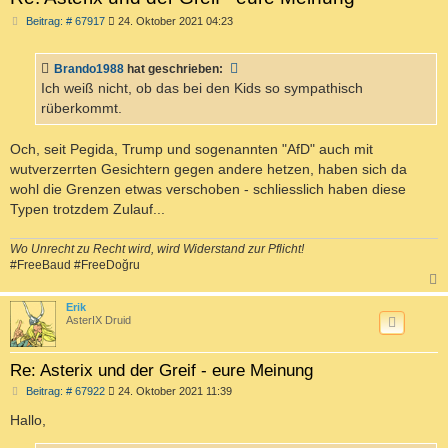
B
Beitrag: # 67917
24. Oktober 2021 04:23
e
i
t
Brando1988
hat geschrieben:
r
a
Ich weiß nicht, ob das bei den Kids so sympathisch
g
rüberkommt.
Och, seit Pegida, Trump und sogenannten "AfD" auch mit
wutverzerrten Gesichtern gegen andere hetzen, haben sich da
wohl die Grenzen etwas verschoben - schliesslich haben diese
Typen trotzdem Zulauf...
Wo Unrecht zu Recht wird, wird Widerstand zur Pflicht!
#FreeBaud #FreeDoğru
c
Erik
AsterIX Druid
Re: Asterix und der Greif - eure Meinung
B
Beitrag: # 67922
24. Oktober 2021 11:39
e
i
Hallo,
t
r