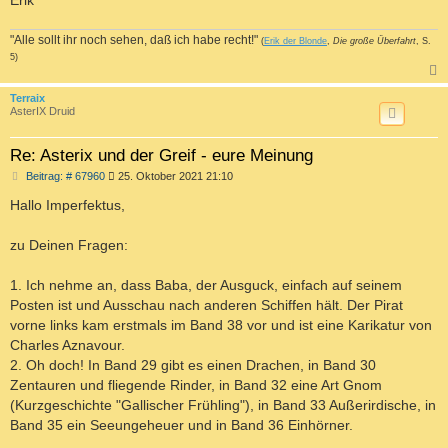
"Alle sollt ihr noch sehen, daß ich habe recht!"
(
Erik der Blonde
,
Die große Überfahrt
, S.
5)
c
Terraix
AsterIX Druid
Re: Asterix und der Greif - eure Meinung
B
Beitrag: # 67960
25. Oktober 2021 21:10
e
i
Hallo Imperfektus,
t
r
a
zu Deinen Fragen:
g
1. Ich nehme an, dass Baba, der Ausguck, einfach auf seinem
Posten ist und Ausschau nach anderen Schiffen hält. Der Pirat
vorne links kam erstmals im Band 38 vor und ist eine Karikatur von
Charles Aznavour.
2. Oh doch! In Band 29 gibt es einen Drachen, in Band 30
Zentauren und fliegende Rinder, in Band 32 eine Art Gnom
(Kurzgeschichte "Gallischer Frühling"), in Band 33 Außerirdische, in
Band 35 ein Seeungeheuer und in Band 36 Einhörner.