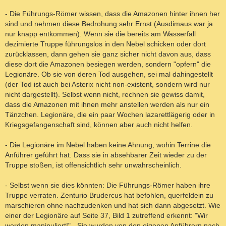
- Die Führungs-Römer wissen, dass die Amazonen hinter ihnen her
sind und nehmen diese Bedrohung sehr Ernst (Ausdimaus war ja
nur knapp entkommen). Wenn sie die bereits am Wasserfall
dezimierte Truppe führungslos in den Nebel schicken oder dort
zurücklassen, dann gehen sie ganz sicher nicht davon aus, dass
diese dort die Amazonen besiegen werden, sondern "opfern" die
Legionäre. Ob sie von deren Tod ausgehen, sei mal dahingestellt
(der Tod ist auch bei Asterix nicht non-existent, sondern wird nur
nicht dargestellt). Selbst wenn nicht, rechnen sie gewiss damit,
dass die Amazonen mit ihnen mehr anstellen werden als nur ein
Tänzchen. Legionäre, die ein paar Wochen lazarettlägerig oder in
Kriegsgefangenschaft sind, können aber auch nicht helfen.
- Die Legionäre im Nebel haben keine Ahnung, wohin Terrine die
Anführer geführt hat. Dass sie in absehbarer Zeit wieder zu der
Truppe stoßen, ist offensichtlich sehr unwahrscheinlich.
- Selbst wenn sie dies könnten: Die Führungs-Römer haben ihre
Truppe verraten. Zenturio Brudercus hat befohlen, querfeldein zu
marschieren ohne nachzudenken und hat sich dann abgesetzt. Wie
einer der Legionäre auf Seite 37, Bild 1 zutreffend erkennt: "Wir
werden manipuliert!" - Sie wurden von den eigenen Anführern nach