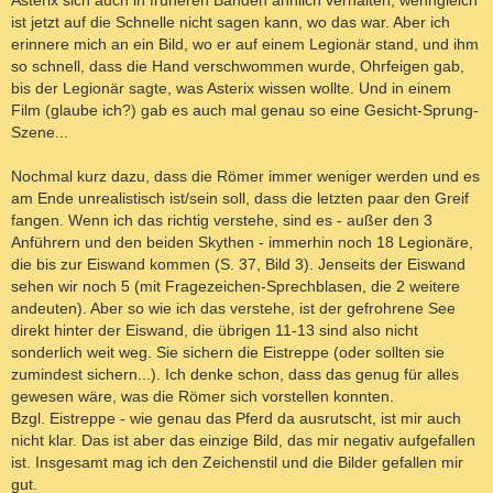
Asterix sich auch in früheren Bänden ähnlich verhalten, wenngleich
ist jetzt auf die Schnelle nicht sagen kann, wo das war. Aber ich
erinnere mich an ein Bild, wo er auf einem Legionär stand, und ihm
so schnell, dass die Hand verschwommen wurde, Ohrfeigen gab,
bis der Legionär sagte, was Asterix wissen wollte. Und in einem
Film (glaube ich?) gab es auch mal genau so eine Gesicht-Sprung-
Szene...
Nochmal kurz dazu, dass die Römer immer weniger werden und es
am Ende unrealistisch ist/sein soll, dass die letzten paar den Greif
fangen. Wenn ich das richtig verstehe, sind es - außer den 3
Anführern und den beiden Skythen - immerhin noch 18 Legionäre,
die bis zur Eiswand kommen (S. 37, Bild 3). Jenseits der Eiswand
sehen wir noch 5 (mit Fragezeichen-Sprechblasen, die 2 weitere
andeuten). Aber so wie ich das verstehe, ist der gefrohrene See
direkt hinter der Eiswand, die übrigen 11-13 sind also nicht
sonderlich weit weg. Sie sichern die Eistreppe (oder sollten sie
zumindest sichern...). Ich denke schon, dass das genug für alles
gewesen wäre, was die Römer sich vorstellen konnten.
Bzgl. Eistreppe - wie genau das Pferd da ausrutscht, ist mir auch
nicht klar. Das ist aber das einzige Bild, das mir negativ aufgefallen
ist. Insgesamt mag ich den Zeichenstil und die Bilder gefallen mir
gut.