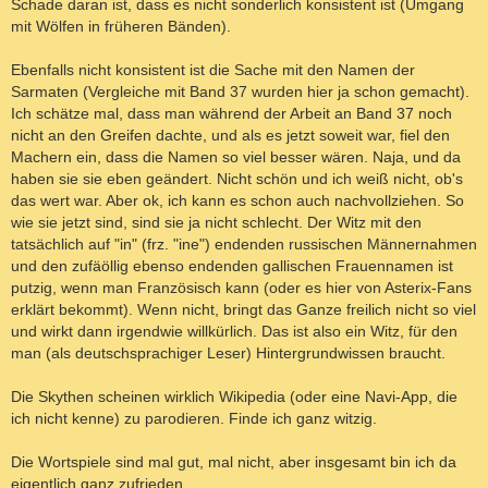
Schade daran ist, dass es nicht sonderlich konsistent ist (Umgang
mit Wölfen in früheren Bänden).
Ebenfalls nicht konsistent ist die Sache mit den Namen der
Sarmaten (Vergleiche mit Band 37 wurden hier ja schon gemacht).
Ich schätze mal, dass man während der Arbeit an Band 37 noch
nicht an den Greifen dachte, und als es jetzt soweit war, fiel den
Machern ein, dass die Namen so viel besser wären. Naja, und da
haben sie sie eben geändert. Nicht schön und ich weiß nicht, ob's
das wert war. Aber ok, ich kann es schon auch nachvollziehen. So
wie sie jetzt sind, sind sie ja nicht schlecht. Der Witz mit den
tatsächlich auf "in" (frz. "ine") endenden russischen Männernahmen
und den zufäöllig ebenso endenden gallischen Frauennamen ist
putzig, wenn man Französisch kann (oder es hier von Asterix-Fans
erklärt bekommt). Wenn nicht, bringt das Ganze freilich nicht so viel
und wirkt dann irgendwie willkürlich. Das ist also ein Witz, für den
man (als deutschsprachiger Leser) Hintergrundwissen braucht.
Die Skythen scheinen wirklich Wikipedia (oder eine Navi-App, die
ich nicht kenne) zu parodieren. Finde ich ganz witzig.
Die Wortspiele sind mal gut, mal nicht, aber insgesamt bin ich da
eigentlich ganz zufrieden.