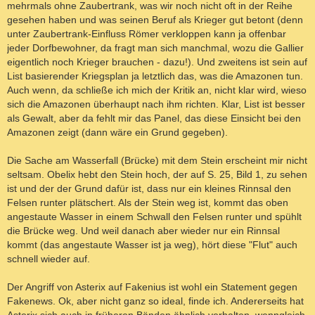
mehrmals ohne Zaubertrank, was wir noch nicht oft in der Reihe
gesehen haben und was seinen Beruf als Krieger gut betont (denn
unter Zaubertrank-Einfluss Römer verkloppen kann ja offenbar
jeder Dorfbewohner, da fragt man sich manchmal, wozu die Gallier
eigentlich noch Krieger brauchen - dazu!). Und zweitens ist sein auf
List basierender Kriegsplan ja letztlich das, was die Amazonen tun.
Auch wenn, da schließe ich mich der Kritik an, nicht klar wird, wieso
sich die Amazonen überhaupt nach ihm richten. Klar, List ist besser
als Gewalt, aber da fehlt mir das Panel, das diese Einsicht bei den
Amazonen zeigt (dann wäre ein Grund gegeben).
Die Sache am Wasserfall (Brücke) mit dem Stein erscheint mir nicht
seltsam. Obelix hebt den Stein hoch, der auf S. 25, Bild 1, zu sehen
ist und der der Grund dafür ist, dass nur ein kleines Rinnsal den
Felsen runter plätschert. Als der Stein weg ist, kommt das oben
angestaute Wasser in einem Schwall den Felsen runter und spühlt
die Brücke weg. Und weil danach aber wieder nur ein Rinnsal
kommt (das angestaute Wasser ist ja weg), hört diese "Flut" auch
schnell wieder auf.
Der Angriff von Asterix auf Fakenius ist wohl ein Statement gegen
Fakenews. Ok, aber nicht ganz so ideal, finde ich. Andererseits hat