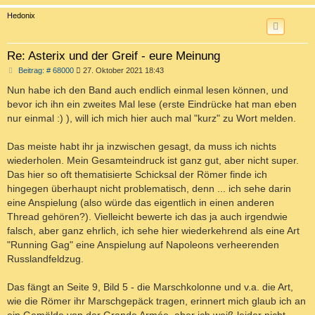
c
Hedonix
Re: Asterix und der Greif - eure Meinung
B
Beitrag: # 68000
27. Oktober 2021 18:43
e
i
Nun habe ich den Band auch endlich einmal lesen können, und
t
bevor ich ihn ein zweites Mal lese (erste Eindrücke hat man eben
r
a
nur einmal :) ), will ich mich hier auch mal "kurz" zu Wort melden.
g
Das meiste habt ihr ja inzwischen gesagt, da muss ich nichts
wiederholen. Mein Gesamteindruck ist ganz gut, aber nicht super.
Das hier so oft thematisierte Schicksal der Römer finde ich
hingegen überhaupt nicht problematisch, denn ... ich sehe darin
eine Anspielung (also würde das eigentlich in einen anderen
Thread gehören?). Vielleicht bewerte ich das ja auch irgendwie
falsch, aber ganz ehrlich, ich sehe hier wiederkehrend als eine Art
"Running Gag" eine Anspielung auf Napoleons verheerenden
Russlandfeldzug.
Das fängt an Seite 9, Bild 5 - die Marschkolonne und v.a. die Art,
wie die Römer ihr Marschgepäck tragen, erinnert mich glaub ich an