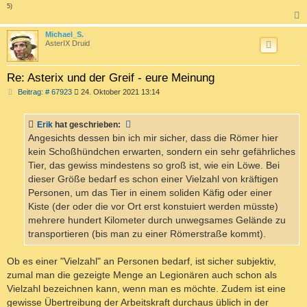
5)
c
Michael_S.
AsterIX Druid
Re: Asterix und der Greif - eure Meinung
B
Beitrag: # 67923
24. Oktober 2021 13:14
e
i
t
Erik
hat geschrieben:
r
a
Angesichts dessen bin ich mir sicher, dass die Römer hier
g
kein Schoßhündchen erwarten, sondern ein sehr gefährliches
Tier, das gewiss mindestens so groß ist, wie ein Löwe. Bei
dieser Größe bedarf es schon einer Vielzahl von kräftigen
Personen, um das Tier in einem soliden Käfig oder einer
Kiste (der oder die vor Ort erst konstuiert werden müsste)
mehrere hundert Kilometer durch unwegsames Gelände zu
transportieren (bis man zu einer Römerstraße kommt).
Ob es einer "Vielzahl" an Personen bedarf, ist sicher subjektiv,
zumal man die gezeigte Menge an Legionären auch schon als
Vielzahl bezeichnen kann, wenn man es möchte. Zudem ist eine
gewisse Übertreibung der Arbeitskraft durchaus üblich in der