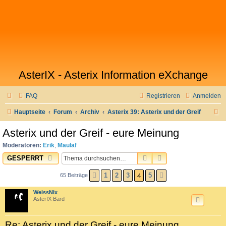
AsterIX - Asterix Information eXchange
FAQ
Registrieren
Anmelden
S
Hauptseite
Forum
Archiv
Asterix 39: Asterix und der Greif
u
Asterix und der Greif - eure Meinung
c
Moderatoren:
Erik
,
Maulaf
h
SUCHE
ERWEITERTE SUC
GESPERRT
e
4
1
2
3
5
65 Beiträge
VORHERIGE
NÄCHSTE
WeissNix
AsterIX Bard
Re: Asterix und der Greif - eure Meinung