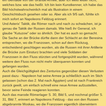
ein Gemälde von der Grande Armée, aber ich weiß leider nicht,
welches bzw. wie das heißt. Ich bin kein Kunstkenner, ich habe das
Bild höchstwahrscheinlich mal als Illustration in einem
Geschichtsbuch gesehen oder so. Aber als ich 9/5 sah, fühlte ich
mich sofort an Napoleons Feldzug erinnert.
Und Asterix' Taktik, die Römer nach und nach zu schwächen, ist ja
genau die Taktik der Russen damals. Wie hieß ihr General, ich
glaube "Kutuzow" oder so ähnlich. Der hat es auch so gemacht.
Die Sache an der Brücke dürfte dann der Schlacht an der Beresina
entsprechen, wo die Franzosen, schon auf dem Rückzug,
entscheidend geschlagen wurden, als die Russen mit ihrer Artillerie
die Brücke zum Einsturz brachten und viele Soldaten der
Franzosen in den Fluss stürzten und fortgespühlt wurden, während
weitere den Fluss nun nicht mehr überqueren konnten und
gefangen wurden.
Auch die Gleichgültigkeit des Zenturios gegenüber diesen Verlusten
passt dazu - Napoleon hat seine Armee ja schließlich auch im Stich
gelassen (schon das 2. Mal nach Ägypten) und ist nach Frankreich
zurück geeilt, um einfach schnell eine neue Armee aufzustellen,
bevor seine Feinde reagieren konnten.
Auch das marode Römerlager S. 30, Bild 5, und nochmal größer S.
31, Bild 7, erinnert an Napoleons Feldzug - das von den Russen
abgebrannte Moskau, wo die Franzosen eigentlich überwintern