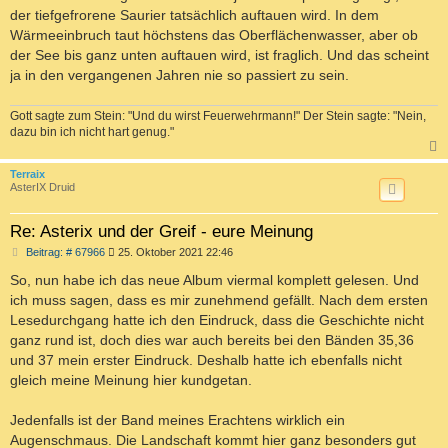
t
der tiefgefrorene Saurier tatsächlich auftauen wird. In dem
r
a
Wärmeeinbruch taut höchstens das Oberflächenwasser, aber ob
g
der See bis ganz unten auftauen wird, ist fraglich. Und das scheint
ja in den vergangenen Jahren nie so passiert zu sein.
Gott sagte zum Stein: "Und du wirst Feuerwehrmann!" Der Stein sagte: "Nein,
dazu bin ich nicht hart genug."
c
Terraix
AsterIX Druid
Re: Asterix und der Greif - eure Meinung
B
Beitrag: # 67966
25. Oktober 2021 22:46
e
i
So, nun habe ich das neue Album viermal komplett gelesen. Und
t
ich muss sagen, dass es mir zunehmend gefällt. Nach dem ersten
r
a
Lesedurchgang hatte ich den Eindruck, dass die Geschichte nicht
g
ganz rund ist, doch dies war auch bereits bei den Bänden 35,36
und 37 mein erster Eindruck. Deshalb hatte ich ebenfalls nicht
gleich meine Meinung hier kundgetan.
Jedenfalls ist der Band meines Erachtens wirklich ein
Augenschmaus. Die Landschaft kommt hier ganz besonders gut