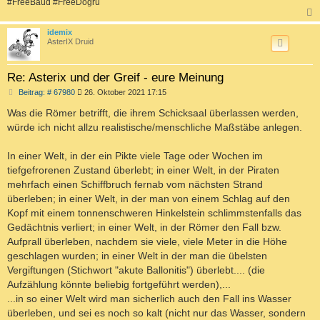
#FreeBaud #FreeDoğru
c
idemix
AsterIX Druid
Re: Asterix und der Greif - eure Meinung
B
Beitrag: # 67980
26. Oktober 2021 17:15
e
i
Was die Römer betrifft, die ihrem Schicksaal überlassen werden,
t
würde ich nicht allzu realistische/menschliche Maßstäbe anlegen.
r
a
g
In einer Welt, in der ein Pikte viele Tage oder Wochen im
tiefgefrorenen Zustand überlebt; in einer Welt, in der Piraten
mehrfach einen Schiffbruch fernab vom nächsten Strand
überleben; in einer Welt, in der man von einem Schlag auf den
Kopf mit einem tonnenschweren Hinkelstein schlimmstenfalls das
Gedächtnis verliert; in einer Welt, in der Römer den Fall bzw.
Aufprall überleben, nachdem sie viele, viele Meter in die Höhe
geschlagen wurden; in einer Welt in der man die übelsten
Vergiftungen (Stichwort "akute Ballonitis") überlebt.... (die
Aufzählung könnte beliebig fortgeführt werden),...
...in so einer Welt wird man sicherlich auch den Fall ins Wasser
überleben, und sei es noch so kalt (nicht nur das Wasser, sondern