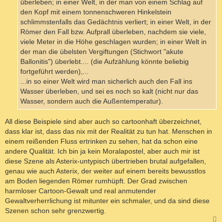
überleben; in einer Welt, in der man von einem Schlag auf
den Kopf mit einem tonnenschweren Hinkelstein
schlimmstenfalls das Gedächtnis verliert; in einer Welt, in der
Römer den Fall bzw. Aufprall überleben, nachdem sie viele,
viele Meter in die Höhe geschlagen wurden; in einer Welt in
der man die übelsten Vergiftungen (Stichwort "akute
Ballonitis") überlebt.... (die Aufzählung könnte beliebig
fortgeführt werden),...
...in so einer Welt wird man sicherlich auch den Fall ins
Wasser überleben, und sei es noch so kalt (nicht nur das
Wasser, sondern auch die Außentemperatur).
All diese Beispiele sind aber auch so cartoonhaft überzeichnet,
dass klar ist, dass das nix mit der Realität zu tun hat. Menschen in
einem reißenden Fluss ertrinken zu sehen, hat da schon eine
andere Qualität. Ich bin ja kein Moralapostel, aber auch mir ist
diese Szene als Asterix-untypisch übertrieben brutal aufgefallen,
genau wie auch Asterix, der weiter auf einem bereits bewusstlos
am Boden liegenden Römer rumhüpft. Der Grad zwischen
harmloser Cartoon-Gewalt und real anmutender
Gewaltverherrlichung ist mitunter ein schmaler, und da sind diese
Szenen schon sehr grenzwertig.