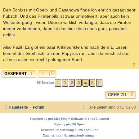
Den Schluss mit Obelix und Casanowa finde ich ehrlich gesagt sehr
hübsch. Und das Piratenbild ist zwar unmotiviert, aber auch kein
Weltuntergang - wenn Uderzo wirklich verlangte, dass die Piraten
immer vorkommen, dann ist das hier doch noch ganz passabel
gelöst.
Also Fazit: Es gibt ein paar Kritikpunkte und nach dem 1. Lesen
kommt der Greif nicht an den Papyrus ran, aber dennoch ist das
alles in allem ein recht gelungener Band.
GESPERRT
c
4
1
2
3
5
65 Beiträge
VORHERIGE
NÄCHSTE
GEHE ZU
Hauptseite
Forum
Alle Zeiten sind
UTC+02:00
Powered by
phpBB
® Forum Software © phpBB Limited
Style by
phpBB Spain
Deutsche Übersetzung durch
phpBB.de
Datenschutz
|
Nutzungsbedingungen