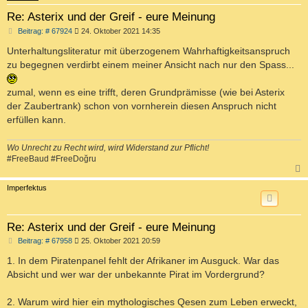
Re: Asterix und der Greif - eure Meinung
B
Beitrag: # 67924
24. Oktober 2021 14:35
e
i
Unterhaltungsliteratur mit überzogenem Wahrhaftigkeitsanspruch
t
zu begegnen verdirbt einem meiner Ansicht nach nur den Spass...
r
a
g
zumal, wenn es eine trifft, deren Grundprämisse (wie bei Asterix
der Zaubertrank) schon von vornherein diesen Anspruch nicht
erfüllen kann.
Wo Unrecht zu Recht wird, wird Widerstand zur Pflicht!
#FreeBaud #FreeDoğru
c
Imperfektus
Re: Asterix und der Greif - eure Meinung
B
Beitrag: # 67958
25. Oktober 2021 20:59
e
i
1. In dem Piratenpanel fehlt der Afrikaner im Ausguck. War das
t
Absicht und wer war der unbekannte Pirat im Vordergrund?
r
a
g
2. Warum wird hier ein mythologisches Qesen zum Leben erweckt,