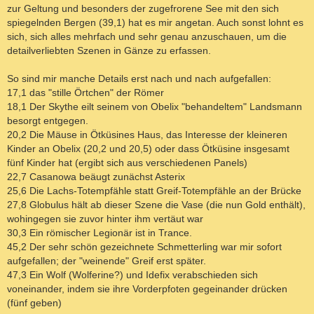
zur Geltung und besonders der zugefrorene See mit den sich
spiegelnden Bergen (39,1) hat es mir angetan. Auch sonst lohnt es
sich, sich alles mehrfach und sehr genau anzuschauen, um die
detailverliebten Szenen in Gänze zu erfassen.
So sind mir manche Details erst nach und nach aufgefallen:
17,1 das "stille Örtchen" der Römer
18,1 Der Skythe eilt seinem von Obelix "behandeltem" Landsmann
besorgt entgegen.
20,2 Die Mäuse in Ötküsines Haus, das Interesse der kleineren
Kinder an Obelix (20,2 und 20,5) oder dass Ötküsine insgesamt
fünf Kinder hat (ergibt sich aus verschiedenen Panels)
22,7 Casanowa beäugt zunächst Asterix
25,6 Die Lachs-Totempfähle statt Greif-Totempfähle an der Brücke
27,8 Globulus hält ab dieser Szene die Vase (die nun Gold enthält),
wohingegen sie zuvor hinter ihm vertäut war
30,3 Ein römischer Legionär ist in Trance.
45,2 Der sehr schön gezeichnete Schmetterling war mir sofort
aufgefallen; der "weinende" Greif erst später.
47,3 Ein Wolf (Wolferine?) und Idefix verabschieden sich
voneinander, indem sie ihre Vorderpfoten gegeinander drücken
(fünf geben)