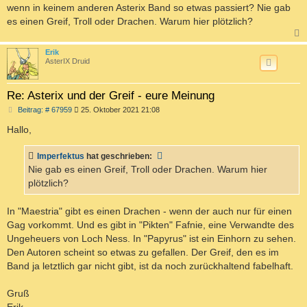
wenn in keinem anderen Asterix Band so etwas passiert? Nie gab
es einen Greif, Troll oder Drachen. Warum hier plötzlich?
c
Erik
AsterIX Druid
Re: Asterix und der Greif - eure Meinung
B
Beitrag: # 67959
25. Oktober 2021 21:08
e
i
Hallo,
t
r
a
Imperfektus
hat geschrieben:
g
Nie gab es einen Greif, Troll oder Drachen. Warum hier
plötzlich?
In "Maestria" gibt es einen Drachen - wenn der auch nur für einen
Gag vorkommt. Und es gibt in "Pikten" Fafnie, eine Verwandte des
Ungeheuers von Loch Ness. In "Papyrus" ist ein Einhorn zu sehen.
Den Autoren scheint so etwas zu gefallen. Der Greif, den es im
Band ja letztlich gar nicht gibt, ist da noch zurückhaltend fabelhaft.
Gruß
Erik