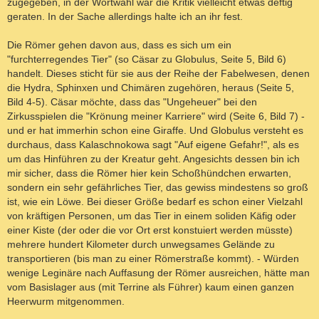
zugegeben, in der Wortwahl war die Kritik vielleicht etwas deftig
geraten. In der Sache allerdings halte ich an ihr fest.
Die Römer gehen davon aus, dass es sich um ein
"furchterregendes Tier" (so Cäsar zu Globulus, Seite 5, Bild 6)
handelt. Dieses sticht für sie aus der Reihe der Fabelwesen, denen
die Hydra, Sphinxen und Chimären zugehören, heraus (Seite 5,
Bild 4-5). Cäsar möchte, dass das "Ungeheuer" bei den
Zirkusspielen die "Krönung meiner Karriere" wird (Seite 6, Bild 7) -
und er hat immerhin schon eine Giraffe. Und Globulus versteht es
durchaus, dass Kalaschnokowa sagt "Auf eigene Gefahr!", als es
um das Hinführen zu der Kreatur geht. Angesichts dessen bin ich
mir sicher, dass die Römer hier kein Schoßhündchen erwarten,
sondern ein sehr gefährliches Tier, das gewiss mindestens so groß
ist, wie ein Löwe. Bei dieser Größe bedarf es schon einer Vielzahl
von kräftigen Personen, um das Tier in einem soliden Käfig oder
einer Kiste (der oder die vor Ort erst konstuiert werden müsste)
mehrere hundert Kilometer durch unwegsames Gelände zu
transportieren (bis man zu einer Römerstraße kommt). - Würden
wenige Leginäre nach Auffasung der Römer ausreichen, hätte man
vom Basislager aus (mit Terrine als Führer) kaum einen ganzen
Heerwurm mitgenommen.