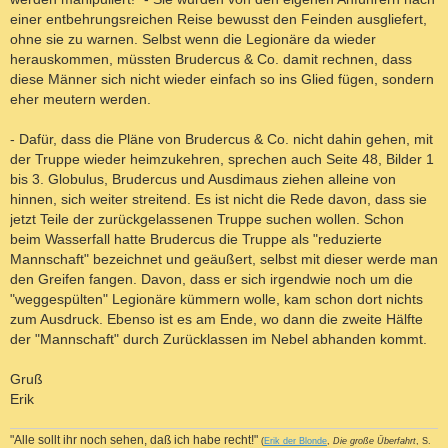
einer entbehrungsreichen Reise bewusst den Feinden ausgliefert,
ohne sie zu warnen. Selbst wenn die Legionäre da wieder
herauskommen, müssten Brudercus & Co. damit rechnen, dass
diese Männer sich nicht wieder einfach so ins Glied fügen, sondern
eher meutern werden.
- Dafür, dass die Pläne von Brudercus & Co. nicht dahin gehen, mit
der Truppe wieder heimzukehren, sprechen auch Seite 48, Bilder 1
bis 3. Globulus, Brudercus und Ausdimaus ziehen alleine von
hinnen, sich weiter streitend. Es ist nicht die Rede davon, dass sie
jetzt Teile der zurückgelassenen Truppe suchen wollen. Schon
beim Wasserfall hatte Brudercus die Truppe als "reduzierte
Mannschaft" bezeichnet und geäußert, selbst mit dieser werde man
den Greifen fangen. Davon, dass er sich irgendwie noch um die
"weggespülten" Legionäre kümmern wolle, kam schon dort nichts
zum Ausdruck. Ebenso ist es am Ende, wo dann die zweite Hälfte
der "Mannschaft" durch Zurücklassen im Nebel abhanden kommt.
Gruß
Erik
"Alle sollt ihr noch sehen, daß ich habe recht!"
(
Erik der Blonde
,
Die große Überfahrt
, S.