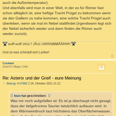
auch die Außentemperatur).
Und ebenfalls wird man in einer Welt, in der es für Römer fast
schon alltäglich ist, eine heftige Tracht Prügel zu bekommen wenn
sie den Galliern zu nahe kommen, eine solche Tracht Prügel auch
überleben, wenn sie mal im Nebel stattfindet (irgendwann legt sich
der Nebel sicherlich wieder und dann finden die Römer auch
wieder zurück).
wuff! wuff! JAUL? JÅUL! GRRRØØØÅÅRRR!
Und so was schimpft sich Lyriker!
c
Cookeer
AsterIX Village Child
Re: Asterix und der Greif - eure Meinung
B
Beitrag: # 67985
26. Oktober 2021 21:12
e
i
t
Iwan
hat geschrieben:
r
a
Was mir noch aufgefallen ist: Es ist ja überhaupt nicht gesagt,
g
dass der tiefgefrorene Saurier tatsächlich auftauen wird. In
dem Wärmeeinbruch taut höchstens das Oberflächenwasser,