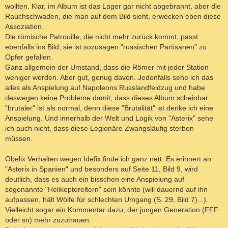
wollten. Klar, im Album ist das Lager gar nicht abgebrannt, aber die
Rauchschwaden, die man auf dem Bild sieht, erwecken eben diese
Assoziation.
Die römische Patrouille, die nicht mehr zurück kommt, passt
ebenfalls ins Bild, sie ist sozusagen "russischen Partisanen" zu
Opfer gefallen.
Ganz allgemein der Umstand, dass die Römer mit jeder Station
weniger werden. Aber gut, genug davon. Jedenfalls sehe ich das
alles als Anspielung auf Napoleons Russlandfeldzug und habe
deswegen keine Probleme damit, dass dieses Album scheinbar
"brutaler" ist als normal, denn diese "Brutalität" ist denke ich eine
Anspielung. Und innerhalb der Welt und Logik von "Asterix" sehe
ich auch nicht, dass diese Legionäre Zwangsläufig sterben
müssen.
Obelix Verhalten wegen Idefix finde ich ganz nett. Es erinnert an
"Asterix in Spanien" und besonders auf Seite 11, Bild 9, wird
deutlich, dass es auch ein bisschen eine Anspielung auf
sogenannte "Helikoptereltern" sein könnte (will dauernd auf ihn
aufpassen, hält Wölfe für schlechten Umgang (S. 29, Bild 7)...).
Vielleicht sogar ein Kommentar dazu, der jungen Generation (FFF
oder so) mehr zuzutrauen.