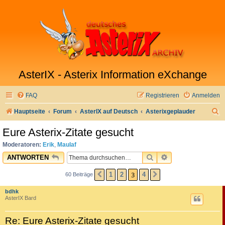
AsterIX - Asterix Information eXchange
FAQ
Registrieren
Anmelden
S
Hauptseite
Forum
AsterIX auf Deutsch
Asterixgeplauder
u
Eure Asterix-Zitate gesucht
c
Moderatoren:
Erik
,
Maulaf
h
SUCHE
ERWEITERTE SU
ANTWORTEN
e
3
1
2
4
60 Beiträge
VORHERIGE
NÄCHSTE
bdhk
AsterIX Bard
Re: Eure Asterix-Zitate gesucht