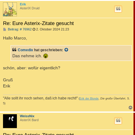
c
Erik
AsterIX Druid
Re: Eure Asterix-Zitate gesucht
B
Beitrag: # 76962
2. Oktober 2024 21:23
e
i
Hallo Marco,
t
r
a
Comedix
hat geschrieben:
g
Das nehme ich.
schön, aber: wofür eigentlich?
Gruß
Erik
"Alle sollt ihr noch sehen, daß ich habe recht!"
(
Erik der Blonde
,
Die große Überfahrt
, S.
5)
c
WeissNix
AsterIX Bard
Re: Eure Asterix-Zitate gesucht