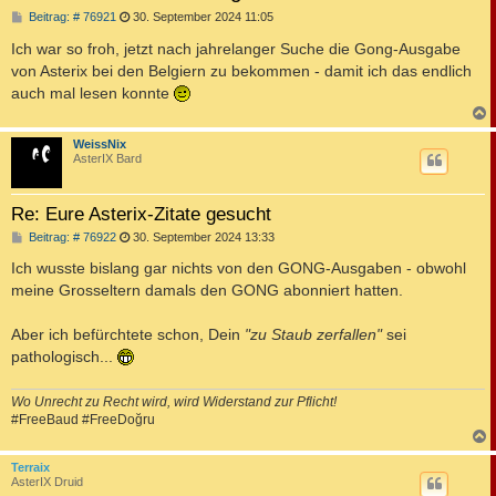
B
Beitrag: # 76921
30. September 2024 11:05
e
i
Ich war so froh, jetzt nach jahrelanger Suche die Gong-Ausgabe
t
von Asterix bei den Belgiern zu bekommen - damit ich das endlich
r
a
auch mal lesen konnte
g
c
WeissNix
AsterIX Bard
Re: Eure Asterix-Zitate gesucht
B
Beitrag: # 76922
30. September 2024 13:33
e
i
Ich wusste bislang gar nichts von den GONG-Ausgaben - obwohl
t
meine Grosseltern damals den GONG abonniert hatten.
r
a
g
Aber ich befürchtete schon, Dein
"zu Staub zerfallen"
sei
pathologisch...
Wo Unrecht zu Recht wird, wird Widerstand zur Pflicht!
#FreeBaud #FreeDoğru
c
Terraix
AsterIX Druid