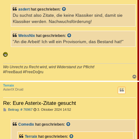
i
t
asdert
hat geschrieben:
r
a
Du suchst also Zitate, die keine Klassiker sind, damit sie
g
Klassiker werden. Nachwuchsförderung!
WeissNix
hat geschrieben:
"An die Arbeit! Ich will ein Provisorium, das Bestand hat!"
Wo Unrecht zu Recht wird, wird Widerstand zur Pflicht!
#FreeBaud #FreeDoğru
c
Terraix
AsterIX Druid
Re: Eure Asterix-Zitate gesucht
B
Beitrag: # 76967
3. Oktober 2024 14:52
e
i
t
Comedix
hat geschrieben:
r
a
g
Terraix
hat geschrieben: