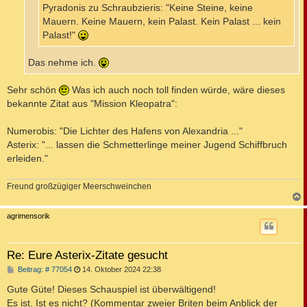
Pyradonis zu Schraubzieris: "Keine Steine, keine
Mauern. Keine Mauern, kein Palast. Kein Palast ... kein
Palast!"
Das nehme ich.
Sehr schön
Was ich auch noch toll finden würde, wäre dieses
bekannte Zitat aus "Mission Kleopatra":
Numerobis: "Die Lichter des Hafens von Alexandria ..."
Asterix: "... lassen die Schmetterlinge meiner Jugend Schiffbruch
erleiden."
Freund großzügiger Meerschweinchen
c
agrimensorik
Re: Eure Asterix-Zitate gesucht
B
Beitrag: # 77054
14. Oktober 2024 22:38
e
i
Gute Güte! Dieses Schauspiel ist überwältigend!
t
Es ist. Ist es nicht? (Kommentar zweier Briten beim Anblick der
r