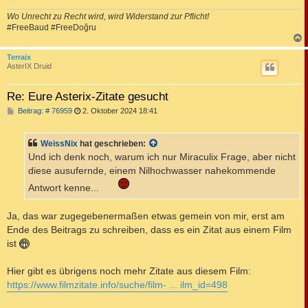
Wo Unrecht zu Recht wird, wird Widerstand zur Pflicht!
#FreeBaud #FreeDoğru
c
Terraix
AsterIX Druid
Re: Eure Asterix-Zitate gesucht
B
Beitrag: # 76959
2. Oktober 2024 18:41
e
i
t
WeissNix
hat geschrieben:
r
a
Und ich denk noch, warum ich nur Miraculix Frage, aber nicht
g
diese ausufernde, einem Nilhochwasser nahekommende
Antwort kenne...
Ja, das war zugegebenermaßen etwas gemein von mir, erst am
Ende des Beitrags zu schreiben, dass es ein Zitat aus einem Film
ist
Hier gibt es übrigens noch mehr Zitate aus diesem Film:
https://www.filmzitate.info/suche/film- ... ilm_id=498