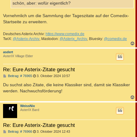
a
schön, aber: wofür eigentlich?
g
Vornehmlich um die Sammlung der Tageszitate auf der Comedix-
Startseite zu erweitern.
Deutsches Asterix Archiv:
https://www.comedix.de
TwiX:
@Asterix-Archiv
, Mastodon:
@Asterix_Archiv
, Bluesky:
@comedix.de
c
asdert
AsterIX Village Elder
Re: Eure Asterix-Zitate gesucht
B
Beitrag: # 76965
3. Oktober 2024 10:57
e
i
Du suchst also Zitate, die keine Klassiker sind, damit sie Klassiker
t
werden. Nachwuchsförderung!
r
a
g
c
WeissNix
AsterIX Bard
Re: Eure Asterix-Zitate gesucht
B
Beitrag: # 76966
3. Oktober 2024 12:43
e