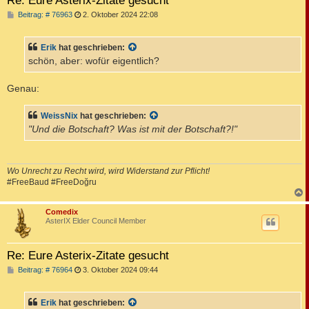
B
Beitrag: # 76963
2. Oktober 2024 22:08
e
i
t
Erik
hat geschrieben:
r
a
schön, aber: wofür eigentlich?
g
Genau:
WeissNix
hat geschrieben:
"Und die Botschaft? Was ist mit der Botschaft?!"
Wo Unrecht zu Recht wird, wird Widerstand zur Pflicht!
#FreeBaud #FreeDoğru
c
Comedix
AsterIX Elder Council Member
Re: Eure Asterix-Zitate gesucht
B
Beitrag: # 76964
3. Oktober 2024 09:44
e
i
t
Erik
hat geschrieben:
r