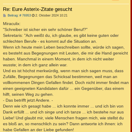
Re: Eure Asterix-Zitate gesucht
B
Beitrag: # 76953
2. Oktober 2024 10:21
e
i
Miraculix:
t
"Schreiber ist sicher ein sehr schöner Beruf?"
r
a
Sekretaris: "Ach weißt du, ich glaube, es gibt keine guten oder
g
schlechten Berufe - es kommt auf die Situation an.
Wenn ich heute mein Leben beschreiben sollte, würde ich sagen,
es besteht aus Begegnungen mit Leuten, die mir die Hand gereicht
haben. Manchmal in einem Moment, in dem ich nicht weiter
wusste; in dem ich ganz allein war.
Und es ist höchst merkwürdig, wenn man sich sagen muss, dass
Zufälle, Begegnungen das Schicksal bestimmen, weil man an
vollkommenen Dingen Gefallen findet. Doch nicht immer findet man
einen geeigneten Kandidaten dafür ... ein Gegenüber, das einem
hilft, seinen Weg zu gehen.
- Das betrifft jetzt Andere. -
Denn wie ich gesagt habe ... ich konnte immer ... und ich bin von
Dank erfüllt ... und ich singe und ich tanze ... ich bestehe nur aus
Liebe! Und glaubt mir, viele Menschen fragen mich, wie stellst du
es bloß an, so menschlich zu sein? Dann antworte ich ihnen: ich
habe Gefallen an der Liebe gefunden!