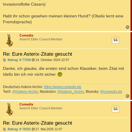
a
Invasionsflotte Cäsars)
g
Habt ihr schon gesehen meinen kleinen Hund? (Obelix lernt eine
Fremdsprache)
c
Comedix
AsterIX Elder Council Member
Re: Eure Asterix-Zitate gesucht
B
Beitrag: # 77056
14. Oktober 2024 22:57
e
i
Danke, ich glaube, die ersten sind schon Klassiker, beim Zitat mit
t
Idefix bin ich mir nicht sicher.
r
a
g
Deutsches Asterix Archiv:
https://www.comedix.de
TwiX:
@Asterix-Archiv
, Mastodon:
@Asterix_Archiv
, Bluesky:
@comedix.de
c
Comedix
AsterIX Elder Council Member
Re: Eure Asterix-Zitate gesucht
B
Beitrag: # 78291
27. Mai 2025 11:07