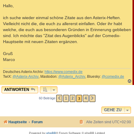
e
i
Hallo,
t
r
a
ich suche wieder einmal schöne Zitate aus den Asterix-Heften.
g
Vielleicht nicht die, die euch zu allererst einfallen. Oder ihr habt
welche, die euch aus besonderen Gründen in Erinnerung geblieben
sind. Ich möchte das "Zitat des Augenblicks" auf der Comedix-
Hauptseite mit neuen Zitaten ergänzen.
Gruß
Marco
Deutsches Asterix Archiv:
https://www.comedix.de
TwiX:
@Asterix-Archiv
, Mastodon:
@Asterix_Archiv
, Bluesky:
@comedix.de
c
ANTWORTEN
3
1
2
4
60 Beiträge
VORHERIGE
NÄCHSTE
GEHE ZU
Hauptseite
Forum
Alle Zeiten sind
UTC+02:00
Powered by
phpBB
® Forum Software © phpBB Limited