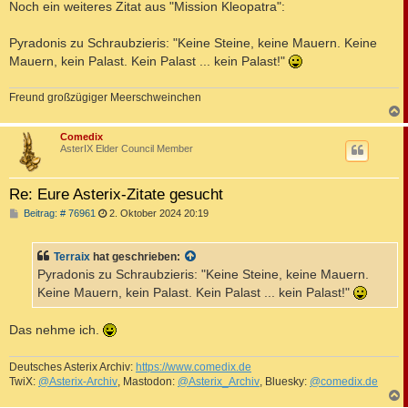
Noch ein weiteres Zitat aus "Mission Kleopatra":
Pyradonis zu Schraubzieris: "Keine Steine, keine Mauern. Keine
Mauern, kein Palast. Kein Palast ... kein Palast!"
Freund großzügiger Meerschweinchen
c
Comedix
AsterIX Elder Council Member
Re: Eure Asterix-Zitate gesucht
B
Beitrag: # 76961
2. Oktober 2024 20:19
e
i
t
Terraix
hat geschrieben:
r
a
Pyradonis zu Schraubzieris: "Keine Steine, keine Mauern.
g
Keine Mauern, kein Palast. Kein Palast ... kein Palast!"
Das nehme ich.
Deutsches Asterix Archiv:
https://www.comedix.de
TwiX:
@Asterix-Archiv
, Mastodon:
@Asterix_Archiv
, Bluesky:
@comedix.de