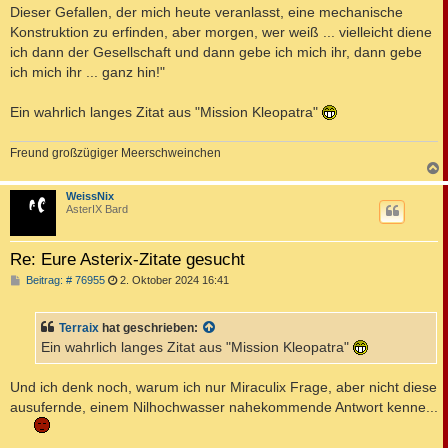
Dieser Gefallen, der mich heute veranlasst, eine mechanische
Konstruktion zu erfinden, aber morgen, wer weiß ... vielleicht diene
ich dann der Gesellschaft und dann gebe ich mich ihr, dann gebe
ich mich ihr ... ganz hin!"
Ein wahrlich langes Zitat aus "Mission Kleopatra"
Freund großzügiger Meerschweinchen
c
WeissNix
AsterIX Bard
Re: Eure Asterix-Zitate gesucht
B
Beitrag: # 76955
2. Oktober 2024 16:41
e
i
t
Terraix
hat geschrieben:
r
a
Ein wahrlich langes Zitat aus "Mission Kleopatra"
g
Und ich denk noch, warum ich nur Miraculix Frage, aber nicht diese
ausufernde, einem Nilhochwasser nahekommende Antwort kenne...