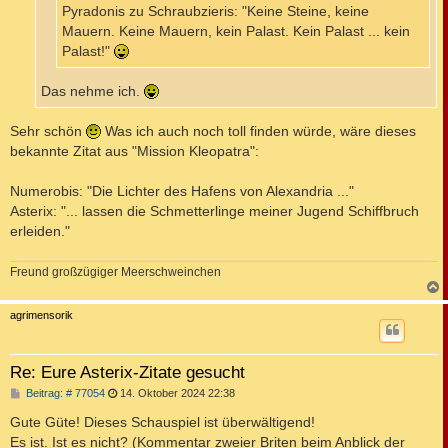
Pyradonis zu Schraubzieris: "Keine Steine, keine
Mauern. Keine Mauern, kein Palast. Kein Palast ... kein
Palast!"
Das nehme ich.
Sehr schön
Was ich auch noch toll finden würde, wäre dieses
bekannte Zitat aus "Mission Kleopatra":
Numerobis: "Die Lichter des Hafens von Alexandria ..."
Asterix: "... lassen die Schmetterlinge meiner Jugend Schiffbruch
erleiden."
Freund großzügiger Meerschweinchen
c
agrimensorik
Re: Eure Asterix-Zitate gesucht
B
Beitrag: # 77054
14. Oktober 2024 22:38
e
i
Gute Güte! Dieses Schauspiel ist überwältigend!
t
Es ist. Ist es nicht? (Kommentar zweier Briten beim Anblick der
r