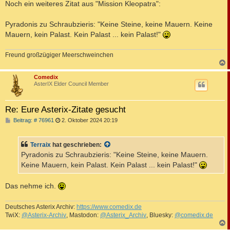
Noch ein weiteres Zitat aus "Mission Kleopatra":
Pyradonis zu Schraubzieris: "Keine Steine, keine Mauern. Keine
Mauern, kein Palast. Kein Palast ... kein Palast!"
Freund großzügiger Meerschweinchen
c
Comedix
AsterIX Elder Council Member
Re: Eure Asterix-Zitate gesucht
B
Beitrag: # 76961
2. Oktober 2024 20:19
e
i
t
Terraix
hat geschrieben:
r
a
Pyradonis zu Schraubzieris: "Keine Steine, keine Mauern.
g
Keine Mauern, kein Palast. Kein Palast ... kein Palast!"
Das nehme ich.
Deutsches Asterix Archiv:
https://www.comedix.de
TwiX:
@Asterix-Archiv
, Mastodon:
@Asterix_Archiv
, Bluesky:
@comedix.de