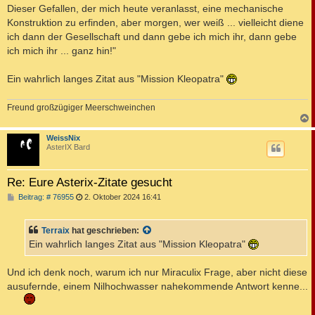
Dieser Gefallen, der mich heute veranlasst, eine mechanische
Konstruktion zu erfinden, aber morgen, wer weiß ... vielleicht diene
ich dann der Gesellschaft und dann gebe ich mich ihr, dann gebe
ich mich ihr ... ganz hin!"
Ein wahrlich langes Zitat aus "Mission Kleopatra"
Freund großzügiger Meerschweinchen
c
WeissNix
AsterIX Bard
Re: Eure Asterix-Zitate gesucht
B
Beitrag: # 76955
2. Oktober 2024 16:41
e
i
t
Terraix
hat geschrieben:
r
a
Ein wahrlich langes Zitat aus "Mission Kleopatra"
g
Und ich denk noch, warum ich nur Miraculix Frage, aber nicht diese
ausufernde, einem Nilhochwasser nahekommende Antwort kenne...