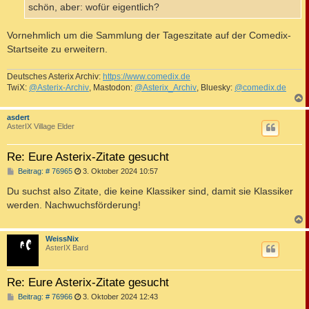
a
schön, aber: wofür eigentlich?
g
Vornehmlich um die Sammlung der Tageszitate auf der Comedix-
Startseite zu erweitern.
Deutsches Asterix Archiv:
https://www.comedix.de
TwiX:
@Asterix-Archiv
, Mastodon:
@Asterix_Archiv
, Bluesky:
@comedix.de
c
asdert
AsterIX Village Elder
Re: Eure Asterix-Zitate gesucht
B
Beitrag: # 76965
3. Oktober 2024 10:57
e
i
Du suchst also Zitate, die keine Klassiker sind, damit sie Klassiker
t
werden. Nachwuchsförderung!
r
a
g
c
WeissNix
AsterIX Bard
Re: Eure Asterix-Zitate gesucht
B
Beitrag: # 76966
3. Oktober 2024 12:43
e