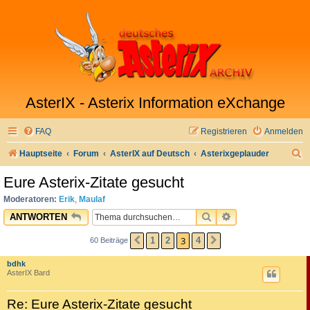
AsterIX - Asterix Information eXchange
FAQ
Registrieren
Anmelden
S
Hauptseite
Forum
AsterIX auf Deutsch
Asterixgeplauder
u
Eure Asterix-Zitate gesucht
c
Moderatoren:
Erik
,
Maulaf
h
SUCHE
ERWEITERTE SU
ANTWORTEN
e
3
1
2
4
60 Beiträge
VORHERIGE
NÄCHSTE
bdhk
AsterIX Bard
Re: Eure Asterix-Zitate gesucht