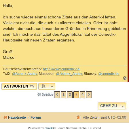
e
i
Hallo,
t
r
a
ich suche wieder einmal schöne Zitate aus den Asterix-Heften.
g
Vielleicht nicht die, die euch zu allererst einfallen. Oder ihr habt
welche, die euch aus besonderen Gründen in Erinnerung geblieben
sind. Ich möchte das "Zitat des Augenblicks" auf der Comedix-
Hauptseite mit neuen Zitaten ergänzen.
Gruß
Marco
Deutsches Asterix Archiv:
https://www.comedix.de
TwiX:
@Asterix-Archiv
, Mastodon:
@Asterix_Archiv
, Bluesky:
@comedix.de
c
ANTWORTEN
3
1
2
4
60 Beiträge
VORHERIGE
NÄCHSTE
GEHE ZU
Hauptseite
Forum
Alle Zeiten sind
UTC+02:00
Powered by
phpBB
® Forum Software © phpBB Limited