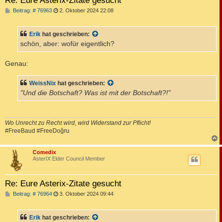
B
Beitrag: # 76963
2. Oktober 2024 22:08
e
i
t
Erik
hat geschrieben:
r
a
schön, aber: wofür eigentlich?
g
Genau:
WeissNix
hat geschrieben:
"Und die Botschaft? Was ist mit der Botschaft?!"
Wo Unrecht zu Recht wird, wird Widerstand zur Pflicht!
#FreeBaud #FreeDoğru
c
Comedix
AsterIX Elder Council Member
Re: Eure Asterix-Zitate gesucht
B
Beitrag: # 76964
3. Oktober 2024 09:44
e
i
t
Erik
hat geschrieben:
r