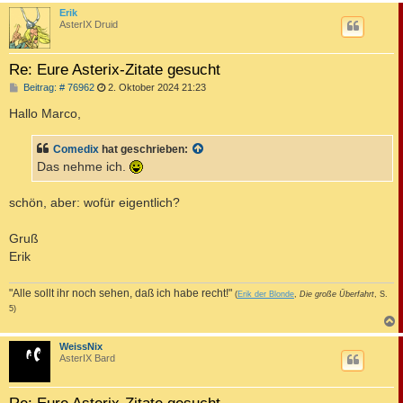
c
Erik
AsterIX Druid
Re: Eure Asterix-Zitate gesucht
B
Beitrag: # 76962
2. Oktober 2024 21:23
e
i
Hallo Marco,
t
r
a
Comedix
hat geschrieben:
g
Das nehme ich.
schön, aber: wofür eigentlich?
Gruß
Erik
"Alle sollt ihr noch sehen, daß ich habe recht!"
(
Erik der Blonde
,
Die große Überfahrt
, S.
5)
c
WeissNix
AsterIX Bard
Re: Eure Asterix-Zitate gesucht