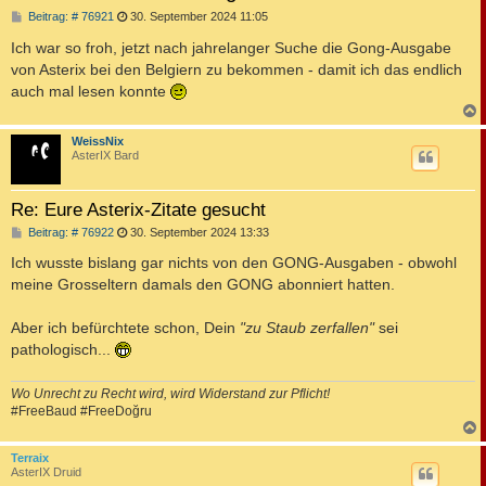
B
Beitrag: # 76921
30. September 2024 11:05
e
i
Ich war so froh, jetzt nach jahrelanger Suche die Gong-Ausgabe
t
von Asterix bei den Belgiern zu bekommen - damit ich das endlich
r
a
auch mal lesen konnte
g
c
WeissNix
AsterIX Bard
Re: Eure Asterix-Zitate gesucht
B
Beitrag: # 76922
30. September 2024 13:33
e
i
Ich wusste bislang gar nichts von den GONG-Ausgaben - obwohl
t
meine Grosseltern damals den GONG abonniert hatten.
r
a
g
Aber ich befürchtete schon, Dein
"zu Staub zerfallen"
sei
pathologisch...
Wo Unrecht zu Recht wird, wird Widerstand zur Pflicht!
#FreeBaud #FreeDoğru
c
Terraix
AsterIX Druid