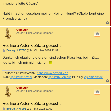
a
Invasionsflotte Cäsars)
g
Habt ihr schon gesehen meinen kleinen Hund? (Obelix lernt eine
Fremdsprache)
c
Comedix
AsterIX Elder Council Member
Re: Eure Asterix-Zitate gesucht
B
Beitrag: # 77056
14. Oktober 2024 22:57
e
i
Danke, ich glaube, die ersten sind schon Klassiker, beim Zitat mit
t
Idefix bin ich mir nicht sicher.
r
a
g
Deutsches Asterix Archiv:
https://www.comedix.de
TwiX:
@Asterix-Archiv
, Mastodon:
@Asterix_Archiv
, Bluesky:
@comedix.de
c
Comedix
AsterIX Elder Council Member
Re: Eure Asterix-Zitate gesucht
B
Beitrag: # 78291
27. Mai 2025 11:07