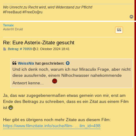
Wo Unrecht zu Recht wird, wird Widerstand zur Pflicht!
#FreeBaud #FreeDoğru
c
Terraix
AsterIX Druid
Re: Eure Asterix-Zitate gesucht
B
Beitrag: # 76959
2. Oktober 2024 18:41
e
i
t
WeissNix
hat geschrieben:
r
a
Und ich denk noch, warum ich nur Miraculix Frage, aber nicht
g
diese ausufernde, einem Nilhochwasser nahekommende
Antwort kenne...
Ja, das war zugegebenermaßen etwas gemein von mir, erst am
Ende des Beitrags zu schreiben, dass es ein Zitat aus einem Film
ist
Hier gibt es übrigens noch mehr Zitate aus diesem Film:
https://www.filmzitate.info/suche/film- ... ilm_id=498