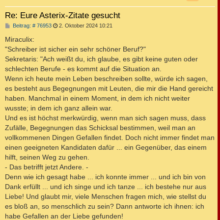
Re: Eure Asterix-Zitate gesucht
B
Beitrag: # 76953
2. Oktober 2024 10:21
e
i
Miraculix:
t
"Schreiber ist sicher ein sehr schöner Beruf?"
r
a
Sekretaris: "Ach weißt du, ich glaube, es gibt keine guten oder
g
schlechten Berufe - es kommt auf die Situation an.
Wenn ich heute mein Leben beschreiben sollte, würde ich sagen,
es besteht aus Begegnungen mit Leuten, die mir die Hand gereicht
haben. Manchmal in einem Moment, in dem ich nicht weiter
wusste; in dem ich ganz allein war.
Und es ist höchst merkwürdig, wenn man sich sagen muss, dass
Zufälle, Begegnungen das Schicksal bestimmen, weil man an
vollkommenen Dingen Gefallen findet. Doch nicht immer findet man
einen geeigneten Kandidaten dafür ... ein Gegenüber, das einem
hilft, seinen Weg zu gehen.
- Das betrifft jetzt Andere. -
Denn wie ich gesagt habe ... ich konnte immer ... und ich bin von
Dank erfüllt ... und ich singe und ich tanze ... ich bestehe nur aus
Liebe! Und glaubt mir, viele Menschen fragen mich, wie stellst du
es bloß an, so menschlich zu sein? Dann antworte ich ihnen: ich
habe Gefallen an der Liebe gefunden!