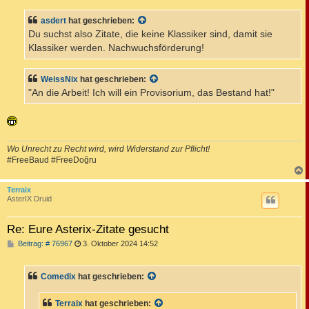
i
t
asdert
hat geschrieben:
r
a
Du suchst also Zitate, die keine Klassiker sind, damit sie
g
Klassiker werden. Nachwuchsförderung!
WeissNix
hat geschrieben:
"An die Arbeit! Ich will ein Provisorium, das Bestand hat!"
Wo Unrecht zu Recht wird, wird Widerstand zur Pflicht!
#FreeBaud #FreeDoğru
c
Terraix
AsterIX Druid
Re: Eure Asterix-Zitate gesucht
B
Beitrag: # 76967
3. Oktober 2024 14:52
e
i
t
Comedix
hat geschrieben:
r
a
g
Terraix
hat geschrieben: